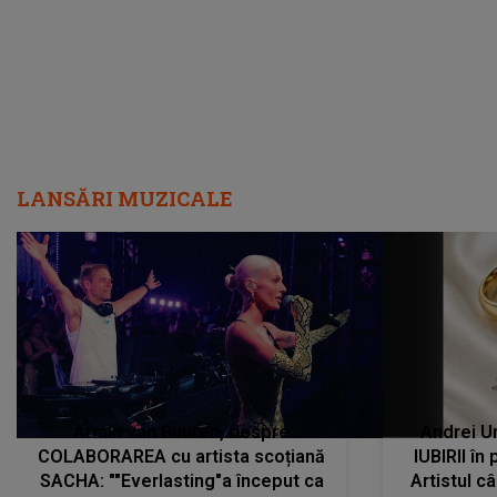
LANSĂRI MUZICALE
Armin van Buuren, despre
Andrei U
COLABORAREA cu artista scoțiană
IUBIRII în
SACHA: ""Everlasting"a început ca
Artistul 