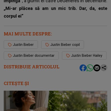
împingă”
, a glumit el către DeGeneres în decembrie.
„Mi-ar plăcea să am un mic trib. Dar, da, este
corpul ei”
MAI MULTE DESPRE:
Justin Bieber
Justin Bieber copil
Justin Bieber documentar
Justin Bieber Hailey
DISTRIBUIE ARTICOLUL
CITEȘTE ȘI