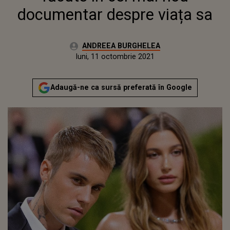
documentar despre viața sa
Autor:
ANDREEA BURGHELEA
Publicat:
luni, 11 octombrie 2021
Actualizat:
luni, 11 octombrie 2021
Adaugă-ne ca sursă preferată în Google