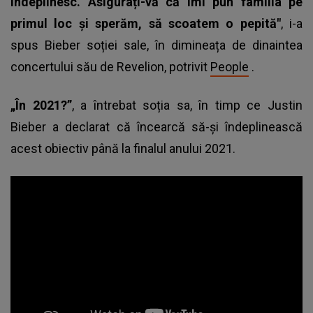
îndeplinesc. Asigurați-vă că îmi pun familia pe
primul loc și sperăm, să scoatem o pepită"
, i-a
spus Bieber soției sale, în dimineața de dinaintea
concertului său de Revelion, potrivit
People
.
„În 2021?”
, a întrebat soția sa, în timp ce
Justin
Bieber
a declarat că încearcă să-și îndeplinească
acest obiectiv până la finalul anului 2021.