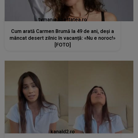
tvmania.libertatea.ro
Cum arată Carmen Brumă la 49 de ani, deși a
mâncat desert zilnic în vacanță: «Nu e noroc!»
[FOTO]
kanald2.ro