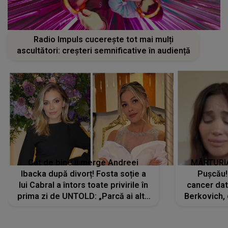
Radio Impuls cucerește tot mai mulți
ascultători: creșteri semnificative în audiență
Cât de bine îi merge Andreei
MĂRTURIA
Ibacka după divorț! Fosta soție a
Pușcău!
lui Cabral a întors toate privirile în
cancer dato
prima zi de UNTOLD: „Parcă ai altă
Berkovich, 
strălucire, emani putere,
accident ru
încredere, siguranță...”
Dacă nu 