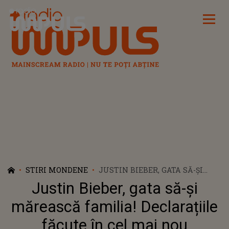
Radio Impuls
STIRI MONDENE
JUSTIN BIEBER, GATA SĂ-ȘI
MĂREASCĂ FAMILIA!
Justin Bieber, gata să-și
DECLARAȚIILE FĂCUTE ÎN CEL
MAI NOU DOCUMENTAR
mărească familia! Declarațiile
DESPRE VIAȚA SA
făcute în cel mai nou