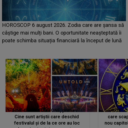
LINE-UP UNTOLD ONE, zi
26. Zodia care are șansa să
scena principală a festiv
 O oportunitate neașteptată îi
suedeză a ajuns deja în 
financiară la început de lună
camera de hotel
LINE-UP UNTOLD ONE, prima zi.
HOROSCOP 
Cine sunt artiștii care deschid
care scap
festivalul și de la ce ore au loc
nou capitol