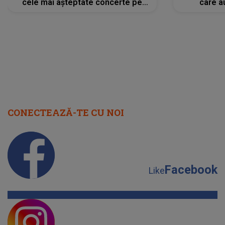
cele mai așteptate concerte pe
care a
scena principală?
perioadă 
CONECTEAZĂ-TE CU NOI
Facebook
Like