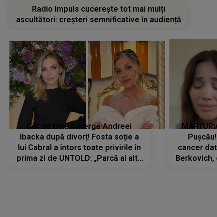
Radio Impuls cucerește tot mai mulți
ascultători: creșteri semnificative în audiență
Cât de bine îi merge Andreei
MĂRTURIA
Ibacka după divorț! Fosta soție a
Pușcău!
lui Cabral a întors toate privirile în
cancer dato
prima zi de UNTOLD: „Parcă ai altă
Berkovich, 
strălucire, emani putere,
accident ru
încredere, siguranță...”
Dacă nu 