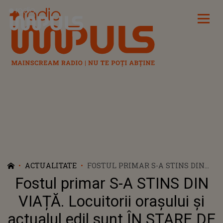
Radio Impuls
ACTUALITATE
FOSTUL PRIMAR S-A STINS DIN
VIAȚĂ. LOCUITORII ORAȘULUI ȘI
Fostul primar S-A STINS DIN
ACTUALUL EDIL SUNT ÎN STARE
DE ȘOC DUPĂ PIERDEREA CELUI
VIAȚĂ. Locuitorii orașului și
CARE A DEDICAT ANI
actualul edil sunt ÎN STARE DE
COMUNITĂȚII, LĂSÂND URME