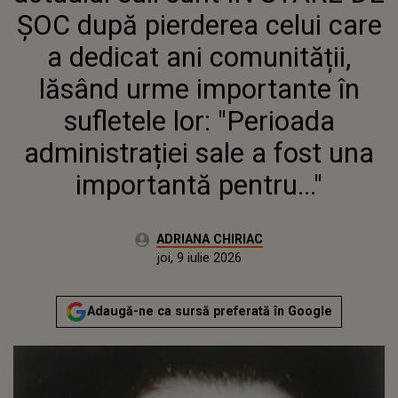
IMPORTANTE ÎN SUFLETELE LOR:
ȘOC după pierderea celui care
"PERIOADA ADMINISTRAȚIEI
SALE A FOST UNA IMPORTANTĂ
a dedicat ani comunității,
PENTRU..."
lăsând urme importante în
sufletele lor: "Perioada
administrației sale a fost una
importantă pentru..."
Autor:
ADRIANA CHIRIAC
Publicat:
joi, 9 iulie 2026
Actualizat:
joi, 9 iulie 2026
Adaugă-ne ca sursă preferată în Google