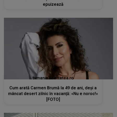
epuizează
tvmania.libertatea.ro
Cum arată Carmen Brumă la 49 de ani, deși a
mâncat desert zilnic în vacanță: «Nu e noroc!»
[FOTO]