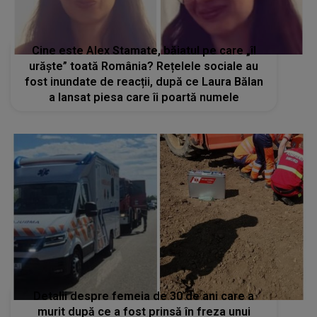
Cine este Alex Stamate, băiatul pe care „îl
urăște” toată România? Rețelele sociale au
fost inundate de reacții, după ce Laura Bălan
a lansat piesa care îi poartă numele
Detalii despre femeia de 30 de ani care a
murit după ce a fost prinsă în freza unui