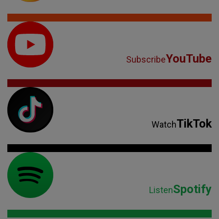
YouTube
Subscribe
TikTok
Watch
Spotify
Listen