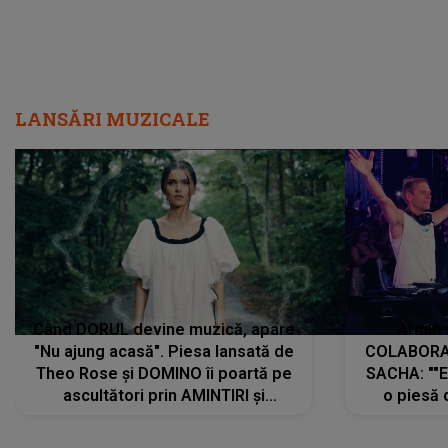
LANSĂRI MUZICALE
Când DORUL devine muzică, apare
Armin 
"Nu ajung acasă". Piesa lansată de
COLABORAR
Theo Rose și DOMINO îi poartă pe
SACHA: ""E
ascultători prin AMINTIRI și
o piesă 
REGĂSIRI, iar drumul emoțiilor
imediat pre
trece prin sufletul publicului:
cu mine șt