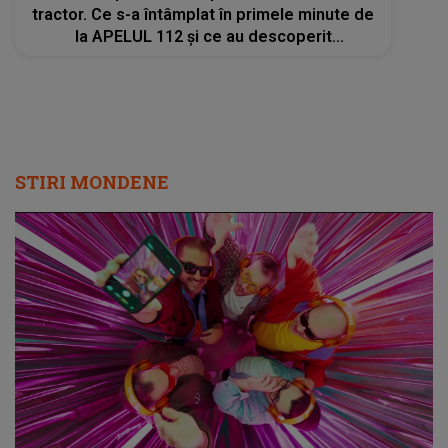
tractor. Ce s-a întâmplat în primele minute de
la APELUL 112 și ce au descoperit
anchetatorii LA FAȚA LOCULUI: "Ar fi căzut
în..."
STIRI MONDENE