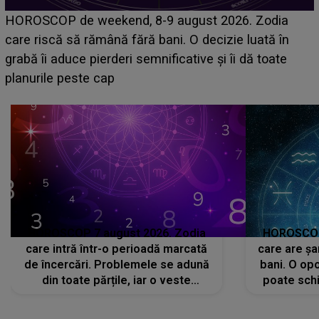
Emanuel a ținut ACEST DETALIU ASCUNS până
acum! În fața Alexandrei, concurentul din Casa Iubir
face o MĂRTURISIRE NEAȘTEPTATĂ despre mam
sa: "I-am spus și ei în față, eu nu te iubesc pentru
că..."
HOROSCOP 7 august 2026. Zodia
HOROSCOP 
care intră într-o perioadă marcată
care are șa
de încercări. Problemele se adună
bani. O opo
din toate părțile, iar o veste
poate schi
neașteptată îi dă planurile peste
la
cap