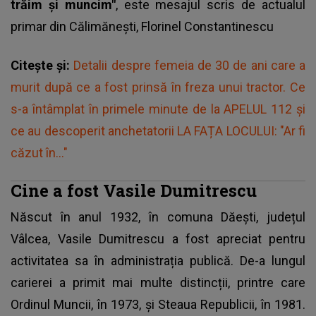
trăim și muncim"
, este mesajul scris de
actualul
primar din Călimănești
, Florinel Constantinescu
Citește și:
Detalii despre femeia de 30 de ani care a
murit după ce a fost prinsă în freza unui tractor. Ce
s-a întâmplat în primele minute de la APELUL 112 și
ce au descoperit anchetatorii LA FAȚA LOCULUI: "Ar fi
căzut în..."
Cine a fost Vasile Dumitrescu
Născut în anul 1932, în comuna Dăești, județul
Vâlcea,
Vasile Dumitrescu
a fost apreciat pentru
activitatea sa în administrația publică. De-a lungul
carierei a primit mai multe distincții, printre care
Ordinul Muncii, în 1973, și Steaua Republicii, în 1981.