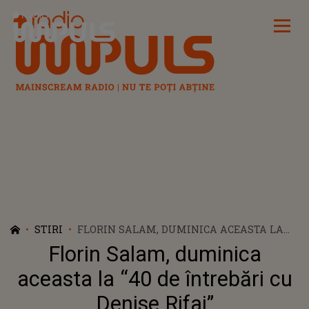
Radio Impuls
STIRI
FLORIN SALAM, DUMINICA ACEASTA LA
“40 DE ÎNTREBĂRI CU DENISE RIFAI”
Florin Salam, duminica
aceasta la “40 de întrebări cu
Denise Rifai”