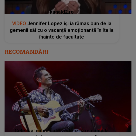
kanald2.ro
VIDEO
Jennifer Lopez își ia rămas bun de la
gemenii săi cu o vacanță emoționantă în Italia
înainte de facultate
RECOMANDĂRI
Cele mai cunoscute vedete care cântă la