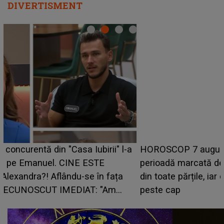
DIVERTISMENT
HOROSCOP 7 august 2026. Zodia care intră într-o
perioadă marcată de încercări. Problemele se adună
din toate părțile, iar o veste neașteptată îi dă planurile
peste cap