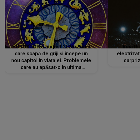
HOROSCOP 5 august 2026. Zodia
Irina R
care scapă de griji și începe un
electriza
nou capitol în viața ei. Problemele
surpri
care au apăsat-o în ultima
perioadă își găsesc, în sfârșit,
rezolvarea