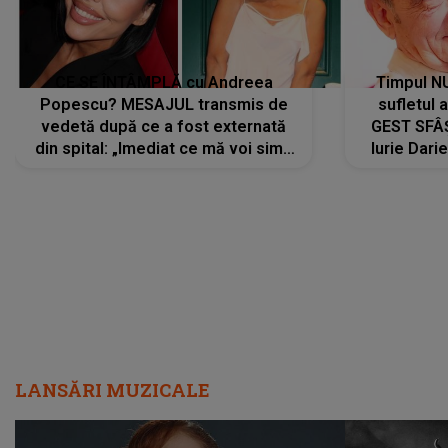
CE SE ÎNTÂMPLĂ cu Andreea
Timpul N
Popescu? MESAJUL transmis de
sufletul 
vedetă după ce a fost externată
GEST SFÂȘ
din spital: „Imediat ce mă voi simți
Iurie Dari
mai bine...”
măsură ce
LANSĂRI MUZICALE