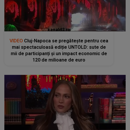
kanald2.ro
VIDEO
Cluj-Napoca se pregătește pentru cea
mai spectaculoasă ediție UNTOLD: sute de
mii de participanți și un impact economic de
120 de milioane de euro