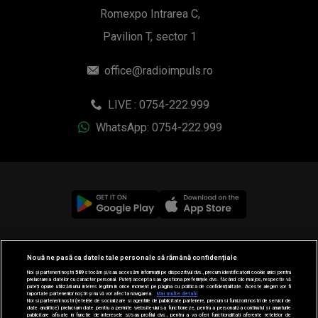
Romexpo Intrarea C,
Pavilion T, sector 1
office@radioimpuls.ro
LIVE : 0754-222.999
WhatsApp: 0754-222.999
© 2019-2026 DOGAN MEDIA INTERNATIONAL SA, Toate
Nouă ne pasă ca datele tale personale să rămână confidențiale
drepturile rezervate.
Noi și partenerii noștri
589
stocăm și/sau accesăm informații pe dispozitivul dvs., precum identificatorii cookie unici pentru
prelucrarea datelor cu caracter personal. Puteți accepta sau gestiona preferințele dvs. făcând clic mai jos, respectiv vă
puteți opune utilizării unui interes legitim în orice moment pe pagina cu politica de confidențialitate. Aceste alegeri vor fi
raportate partenerilor noștri și nu vă vor afecta navigarea.
Mai multe detalii
Noi si partenerii nostri (retelele de socializare si agentiile de publicitate partenere, precum si furnizorii nostri de servicii de
date analitice) prelucram date pentru a permite website-ului sa functioneze, pentru a personaliza continutul si anunturile
publicitare afisate in functie de interesele si/sau profilul dvs., pentru a va oferi functionalitati aferente retelelor de