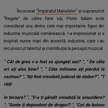
Încoronat
"Împăratul Manelelor"
și supranumit
"Regele" de către fanii săi, Florin Salam este
considerat una dintre cele mai importante figuri din
industria muzicală românească. I-a impresionat și a
inspirat nume mari din această industrie, care i-au
recunoscut talentul și contribuția la peisajul muzical.
“
Cât de greu v-a fost sa ajungeți sus?
”, “
De câte
ori ați ales bine?
”, “
Câte milioane ați pierdut la
cazinou?
”, “Ați fost vreodată judecat de stabor?”, “T
răiți
în teroare?
”, “V-a
ți gândit vreodată la sinucidere?
”, “Sunte
ți dependent de droguri?
”, “Cat de bolnav