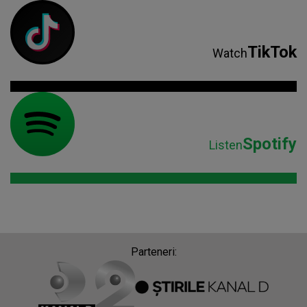
TikTok
Watch
Spotify
Listen
Parteneri: