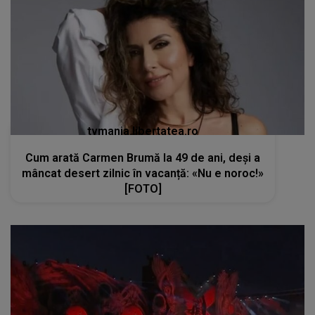
tvmania.libertatea.ro
Cum arată Carmen Brumă la 49 de ani, deși a
mâncat desert zilnic în vacanță: «Nu e noroc!»
[FOTO]