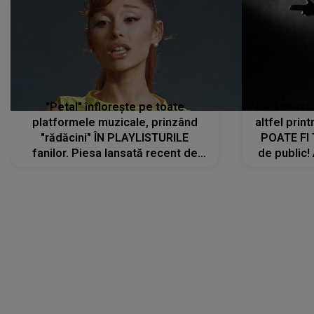
"Petal" înflorește pe toate
De această 
platformele muzicale, prinzând
altfel prin
"rădăcini" ÎN PLAYLISTURILE
POATE FI
fanilor. Piesa lansată recent de
de public!
Ariana Grande îi face pe
a lansat V
ascultători SĂ O ASCULTE PE
REPEAT