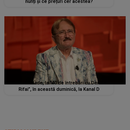
nunți și ce prețuri cer acestea?
Cornel Palade, la “40 de întrebări cu Denise
Rifai”, în această duminică, la Kanal D