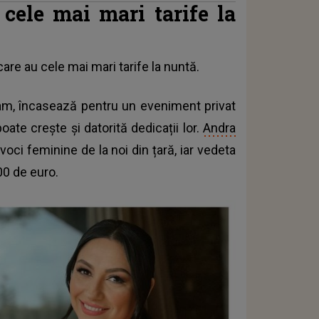
cele mai mari tarife la
care au cele mai mari tarife la nuntă.
lam, încasează pentru un eveniment privat
ate crește și datorită dedicații lor.
Andra
voci feminine de la noi din țară, iar vedeta
0 de euro.