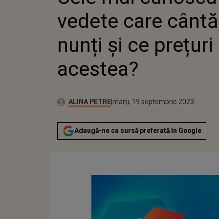
vedete care cântă
nunți și ce prețuri
acestea?
Publicat:
Autor:
marți, 19 septembrie 2023
Actualizat:
ALINA PETRE
marți, 19 septembrie 2023
Adaugă-ne ca sursă preferată în Google