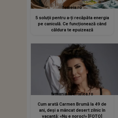
femeia.ro
5 soluții pentru a-ți recăpăta energia
pe caniculă. Ce funcționează când
căldura te epuizează
tvmania.libertatea.ro
Cum arată Carmen Brumă la 49 de
ani, deși a mâncat desert zilnic în
vacanță: «Nu e noroc!» [FOTO]