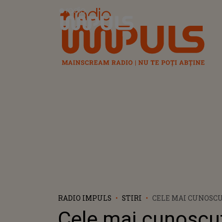
Radio Impuls
RADIO IMPULS
STIRI
CELE MAI CUNOSC
CARE CÂNTĂ LA NUN
Cele mai cunoscu
PREȚURI CER ACES