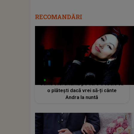
RECOMANDĂRI
Suma exorbitantă pe care trebuie să
o plătești dacă vrei să-ți cânte
Andra la nuntă