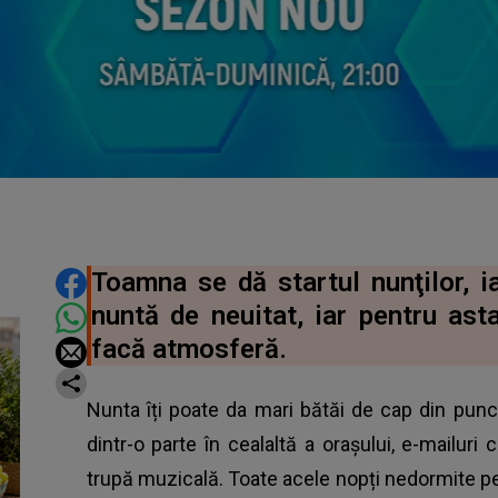
DISTRIBUIE ARTICOLUL
Toamna se dă startul nunţilor, i
nuntă de neuitat, iar pentru ast
facă atmosferă.
Nunta îți poate da mari bătăi de cap din punct
dintr-o parte în cealaltă a orașului, e-mailuri 
trupă muzicală. Toate acele nopți nedormite pen