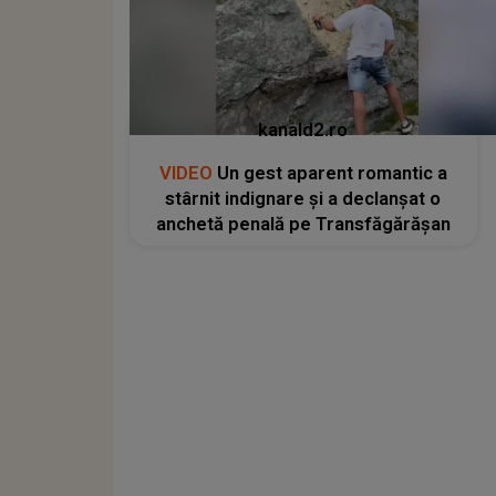
kanald2.ro
VIDEO
Un gest aparent romantic a
stârnit indignare și a declanșat o
anchetă penală pe Transfăgărășan