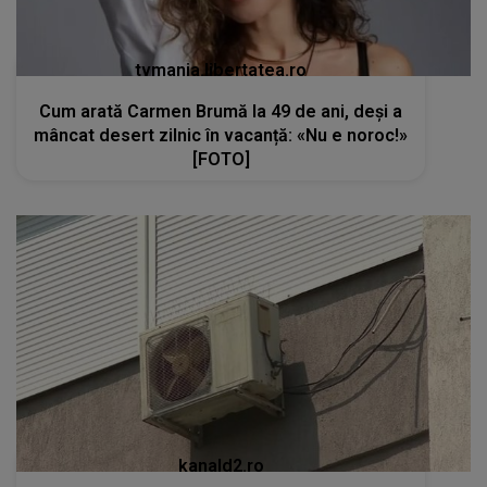
tvmania.libertatea.ro
Cum arată Carmen Brumă la 49 de ani, deși a
mâncat desert zilnic în vacanță: «Nu e noroc!»
[FOTO]
kanald2.ro