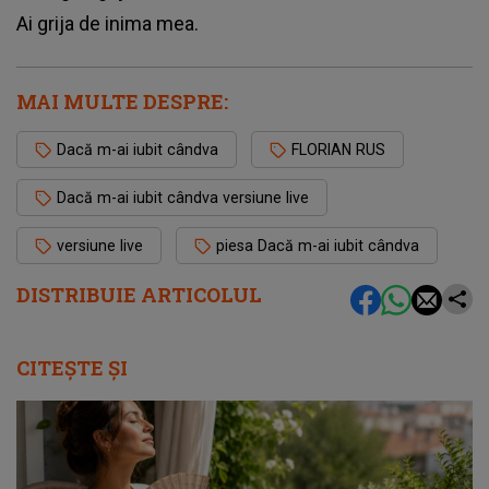
Аі grіја dе іnіmа mеа.
MAI MULTE DESPRE:
Dacă m-ai iubit cândva
FLORIAN RUS
Dacă m-ai iubit cândva versiune live
versiune live
piesa Dacă m-ai iubit cândva
DISTRIBUIE ARTICOLUL
CITEȘTE ȘI