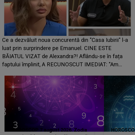
Ce a dezvăluit noua concurentă din "Casa Iubirii" l-a
luat prin surprindere pe Emanuel. CINE ESTE
BĂIATUL VIZAT de Alexandra?! Aflându-se în fața
faptului împlinit, A RECUNOSCUT IMEDIAT: "Am
avut..."
HOROSCOP 7 august 2026. Zodia
HOROSCOP 