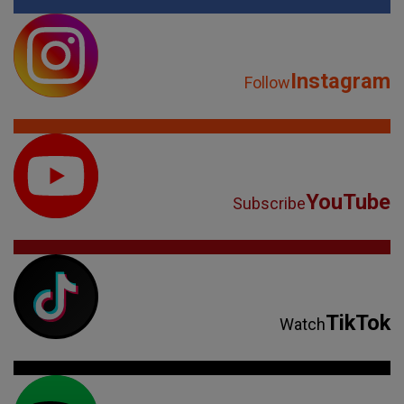
Instagram
Follow
YouTube
Subscribe
TikTok
Watch