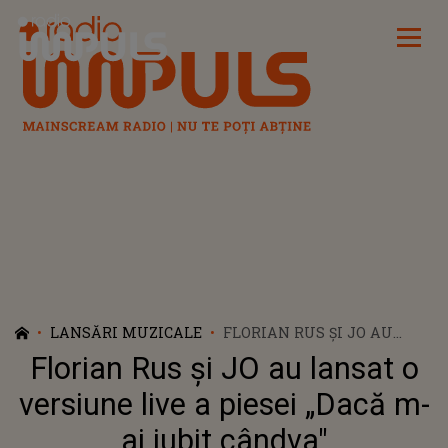
Radio Impuls
LANSĂRI MUZICALE
FLORIAN RUS ȘI JO AU
LANSAT O VERSIUNE LIVE A
Florian Rus și JO au lansat o
PIESEI „DACĂ M-AI IUBIT
CÂNDVA"
versiune live a piesei „Dacă m-
ai iubit cândva"