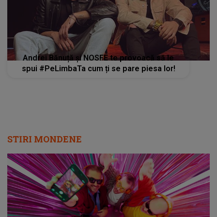
Andrei Bănuță și NOSFE te provoacă să le
spui #PeLimbaTa cum ți se pare piesa lor!
STIRI MONDENE