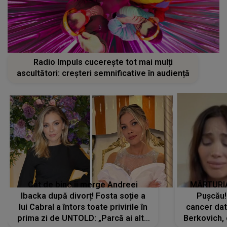
Radio Impuls cucerește tot mai mulți
ascultători: creșteri semnificative în audiență
Cât de bine îi merge Andreei
MĂRTURIA
Ibacka după divorț! Fosta soție a
Pușcău!
lui Cabral a întors toate privirile în
cancer dato
prima zi de UNTOLD: „Parcă ai altă
Berkovich, 