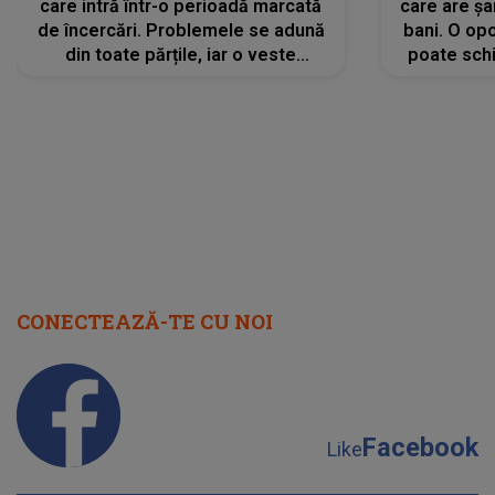
care intră într-o perioadă marcată
care are șa
de încercări. Problemele se adună
bani. O opo
din toate părțile, iar o veste
poate schi
neașteptată îi dă planurile peste
la
cap
CONECTEAZĂ-TE CU NOI
Facebook
Like