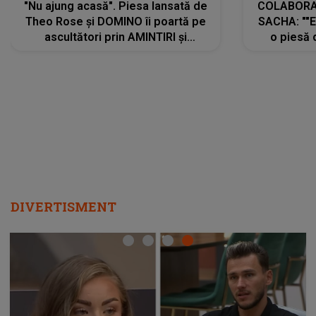
"Nu ajung acasă". Piesa lansată de
COLABORAR
Theo Rose și DOMINO îi poartă pe
SACHA: ""E
ascultători prin AMINTIRI și
o piesă 
REGĂSIRI, iar drumul emoțiilor
imediat pre
trece prin sufletul publicului:
cu mine șt
"Pentru toți cei care au plecat
păstrăm do
departe ca să le fie mai bine"
DIVERTISMENT