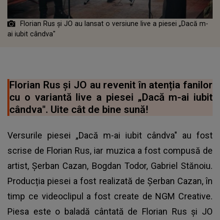
Florian Rus și JO au lansat o versiune live a piesei „Dacă m-
ai iubit cândva"
Florian Rus și JO au revenit în atenția fanilor
cu o variantă live a piesei „Dacă m-ai iubit
cândva". Uite cât de bine sună!
Versurile piesei „Dacă m-ai iubit cândva" au fost
scrise de Florian Rus, iar muzica a fost compusă de
artist, Șerban Cazan, Bogdan Todor, Gabriel Stănoiu.
Producția piesei a fost realizată de Șerban Cazan, în
timp ce videoclipul a fost create de NGM Creative.
Piesa este o baladă cântată de Florian Rus și JO