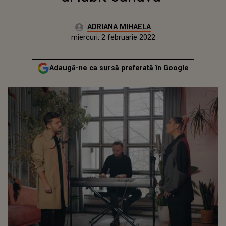
Autor:
ADRIANA MIHAELA
Publicat:
miercuri, 2 februarie 2022
Actualizat:
miercuri, 2 februarie 2022
Adaugă-ne ca sursă preferată în Google