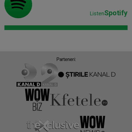
Spotify
Listen
Parteneri: