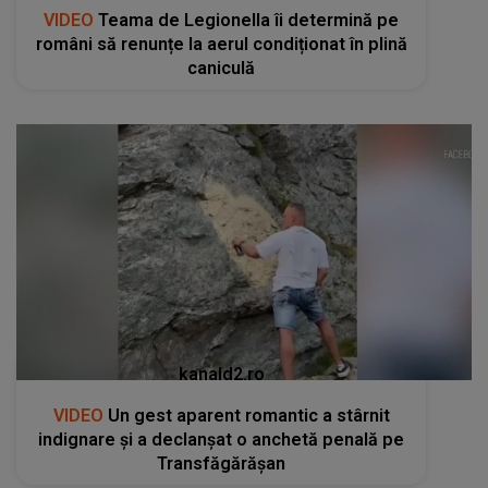
VIDEO
Teama de Legionella îi determină pe
români să renunțe la aerul condiționat în plină
caniculă
kanald2.ro
VIDEO
Un gest aparent romantic a stârnit
indignare și a declanșat o anchetă penală pe
Transfăgărășan