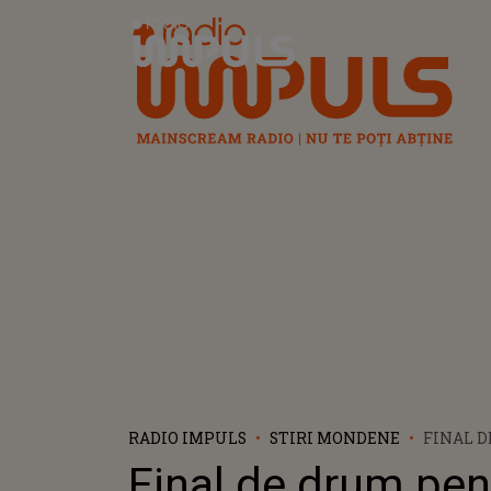
Radio Impuls
RADIO IMPULS
STIRI MONDENE
FINAL 
PENTRU
Final de drum pen
SEZONU