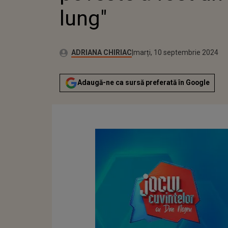
lung"
Publicat:
Autor:
luni, 11 septembrie 2023
Actualizat:
ADRIANA CHIRIAC
marți, 10 septembrie 2024
Adaugă-ne ca sursă preferată în Google