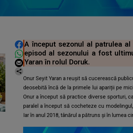
DISTRIBUIE ARTICOLUL
A început sezonul al patrulea al 
episod al sezonului a fost ultimu
Yaran în rolul Doruk.
Onur Seyit Yaran a reușit să cucerească publicul
deosebită încă de la primele lui apariții pe mi
Onur a început să practice diverse sporturi, c
paralel a început să cocheteze cu modelingul
Iar în anul 2018, tânărul a pătruns și în lumea c