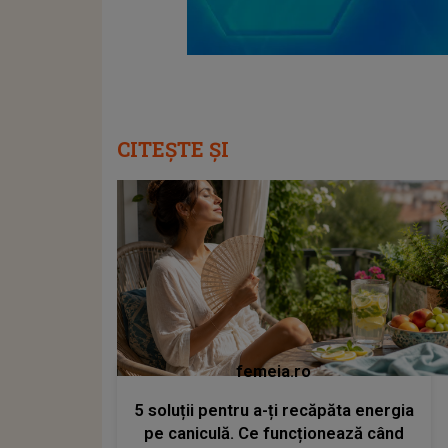
CITEȘTE ȘI
femeia.ro
5 soluții pentru a-ți recăpăta energia
pe caniculă. Ce funcționează când