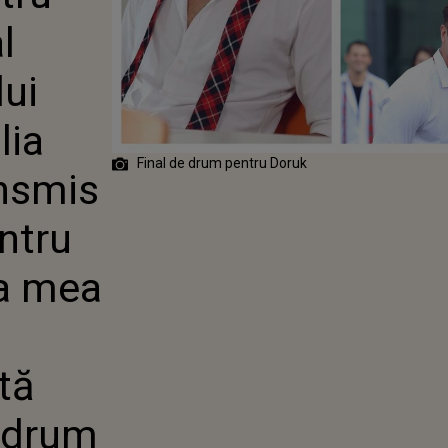
ALULUI "TOTUL
l
FAMILIA MEA".
L TRANSMIS
 SEYIT:
lui
U PRIMA DATĂ
A MEA SCRIU
lia
ELE
ÂND. ACEASTĂ
Final de drum pentru Doruk
 A FOST UN
ansmis
UNG"
ntru
ța mea
tă
n drum