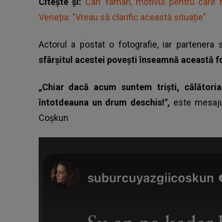
Citește și:
Can Yaman, motivul pentru care nu
Veneția: "Vreau să clarific această situație"
Actorul a postat o fotografie, iar partenera s
sfârșitul acestei povești înseamnă această f
„Chiar dacă acum suntem triști, călătoria
întotdeauna un drum deschis!",
este mesaju
Coşkun