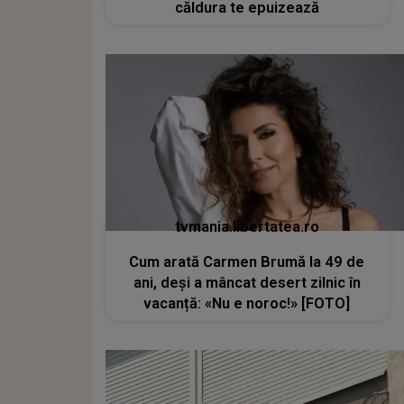
căldura te epuizează
tvmania.libertatea.ro
Cum arată Carmen Brumă la 49 de
ani, deși a mâncat desert zilnic în
vacanță: «Nu e noroc!» [FOTO]