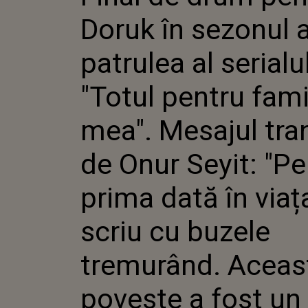
AL SERI
Doruk în sezonul a
PENTRU 
MESAJU
DE ONUR
patrulea al serialu
"PENTR
ÎN VIAȚ
"Totul pentru fami
CU BUZ
TREMUR
POVESTE
mea". Mesajul tr
DRUM L
de Onur Seyit: "Pe
prima dată în via
scriu cu buzele
tremurând. Aceas
poveste a fost u