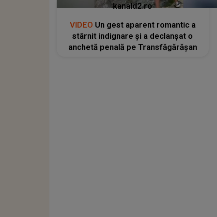
kanald2.ro
VIDEO
Un gest aparent romantic a
stârnit indignare și a declanșat o
anchetă penală pe Transfăgărășan