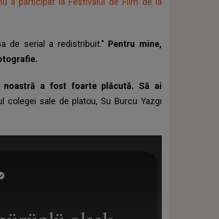
 a participat la Festivalul de Film de la
a de serial a redistribuit."
Pentru mine,
otografie.
 noastră a fost foarte plăcută. Să ai
l colegei sale de platou, Su Burcu Yazgı