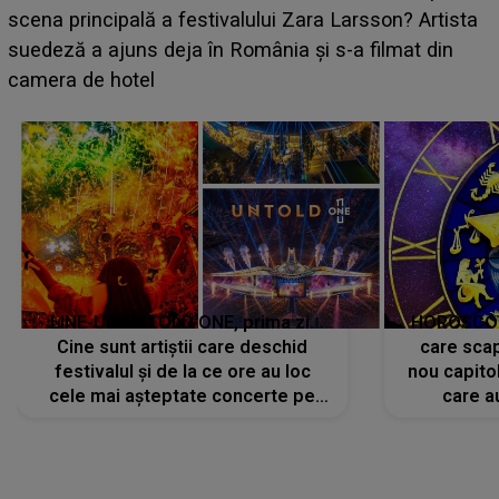
luat prin surprindere pe Emanuel. CINE ESTE
BĂIATUL VIZAT de Alexandra?! Aflându-se în fața
faptului împlinit, A RECUNOSCUT IMEDIAT: "Am
avut..."
LINE-UP UNTOLD ONE, prima zi.
HOROSCOP 
Cine sunt artiștii care deschid
care scap
festivalul și de la ce ore au loc
nou capitol
cele mai așteptate concerte pe
care a
scena principală?
perioadă 