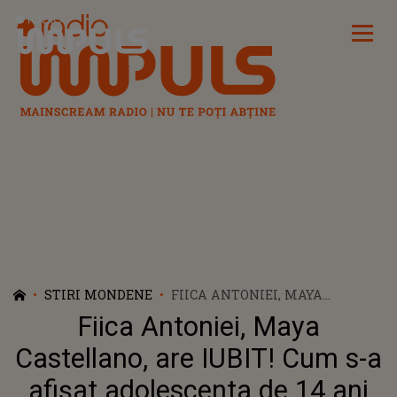
Radio Impuls
STIRI MONDENE
FIICA ANTONIEI, MAYA
CASTELLANO, ARE IUBIT! CUM
Fiica Antoniei, Maya
S-A AFIȘAT ADOLESCENTA DE 14
ANI PE TIKTOK ȘI CE MESAJ
Castellano, are IUBIT! Cum s-a
SIROPOS I-A TRANSMIS
afișat adolescenta de 14 ani
TANARULUI