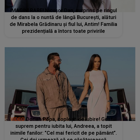
IMAGINI RARE! Nicușor Dan, surprins pe ringul
de dans la o nuntă de lângă București, alături
de Mirabela Grădinaru și fiul lui, Antim! Familia
prezidențială a întors toate privirile
VIDEO
Dorian Popa, copleșit de iubire! Gestul
suprem pentru iubita lui, Andreea, a topit
inimile fanilor: ”Cel mai fericit de pe pământ”.
Cei doi urmează să se căsătorească