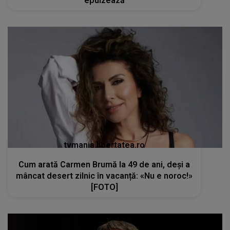
epuizează
tvmania.libertatea.ro
Cum arată Carmen Brumă la 49 de ani, deși a
mâncat desert zilnic în vacanță: «Nu e noroc!»
[FOTO]