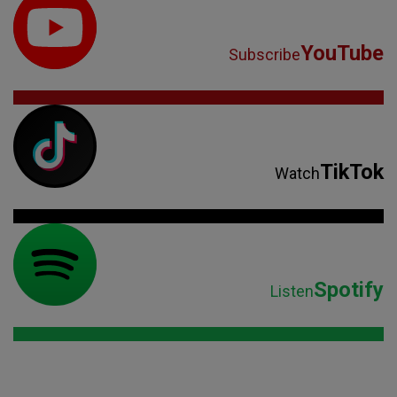
YouTube
Subscribe
TikTok
Watch
Spotify
Listen