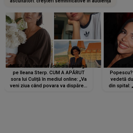
ascultători: creșteri semnificative în audiență
MESAJUL care a făcut-o să plângă
CE SE Î
pe Ileana Sterp. CUM A APĂRUT
Popescu?
sora lui Culiță în mediul online: „Va
vedetă du
veni ziua când povara va dispărea,
din spital:
iar lacrimile...”