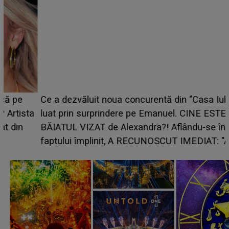
Ce a dezvăluit noua concurentă din "Casa Iubirii" l-a
luat prin surprindere pe Emanuel. CINE ESTE
BĂIATUL VIZAT de Alexandra?! Aflându-se în fața
faptului împlinit, A RECUNOSCUT IMEDIAT: "Am
avut..."