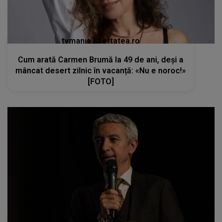
tvmania.libertatea.ro
Cum arată Carmen Brumă la 49 de ani, deși a
mâncat desert zilnic în vacanță: «Nu e noroc!»
[FOTO]
kanald2.ro