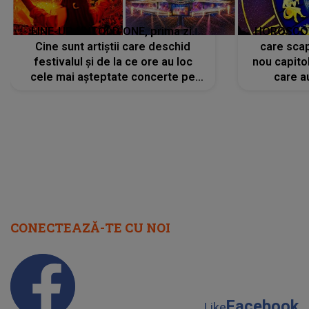
LINE-UP UNTOLD ONE, prima zi.
HOROSCOP 
Cine sunt artiștii care deschid
care scap
festivalul și de la ce ore au loc
nou capitol
cele mai așteptate concerte pe
care a
scena principală?
perioadă 
CONECTEAZĂ-TE CU NOI
Facebook
Like