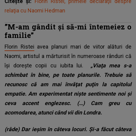
Citește și:
Florin Ristei, primele declaraţii despre
relaţia cu Naomi Hedman
”M-am gândit şi să-mi întemeiez o
familie”
Florin Ristei
avea planuri mari de viitor alături de
Naomi, artistul a mărturisit în numeroase rânduri că
își dorește copii cu iubita lui.
„Viaţa mea s-a
schimbat în bine, pe toate planurile. Trebuie să
recunosc că am mai învăţat puţin la capitolul
empatie. Am experimentat nişte sentimente noi şi
ceva accent englezesc. (…) Cam greu cu
acomodarea, atunci când vii din Londra.
(râde) Dar ieşim în câteva locuri. Și-a făcut câteva