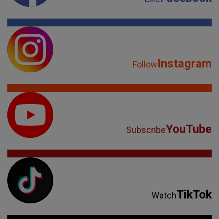
Instagram
Follow
YouTube
Subscribe
TikTok
Watch