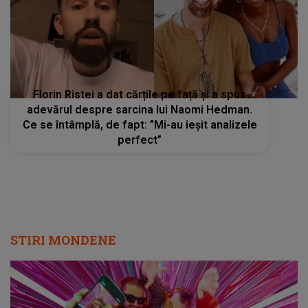
Florin Ristei a dat cărțile pe față și a spus
adevărul despre sarcina lui Naomi Hedman.
Ce se întâmplă, de fapt: ”Mi-au ieșit analizele
perfect”
STIRI MONDENE