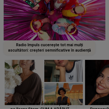
Radio Impuls cucerește tot mai mulți
ascultători: creșteri semnificative în audiență
MESAJUL care a făcut-o să plângă
CE SE Î