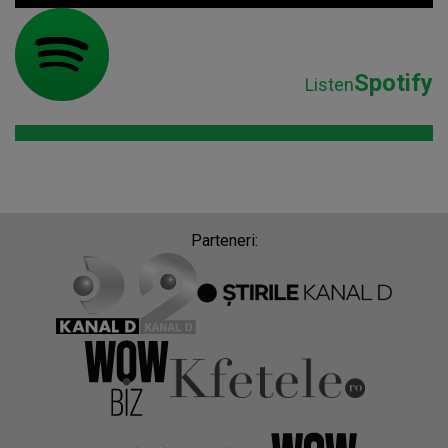
Spotify
Listen
Parteneri: