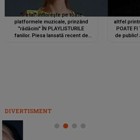
"Petal" înflorește pe toate
De această 
platformele muzicale, prinzând
altfel prin
"rădăcini" ÎN PLAYLISTURILE
POATE FI
fanilor. Piesa lansată recent de
de public!
Ariana Grande îi face pe
a lansat V
ascultători SĂ O ASCULTE PE
REPEAT
DIVERTISMENT