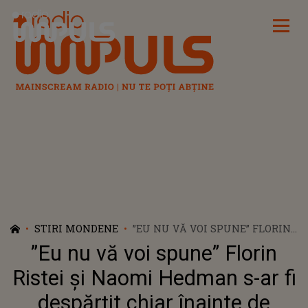
Radio Impuls
STIRI MONDENE
”EU NU VĂ VOI SPUNE” FLORIN
RISTEI ȘI NAOMI HEDMAN S-AR
”Eu nu vă voi spune” Florin
FI DESPĂRȚIT CHIAR ÎNAINTE
DE SĂRBĂTORI. IUBITA
Ristei și Naomi Hedman s-ar fi
ARTISTULUI A ȘTERS TOATE
despărțit chiar înainte de
POZELE CU EL