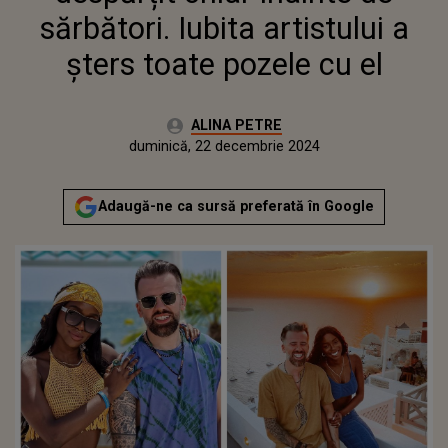
sărbători. Iubita artistului a
șters toate pozele cu el
Autor:
ALINA PETRE
Publicat:
vineri, 22 decembrie 2023
Actualizat:
duminică, 22 decembrie 2024
Adaugă-ne ca sursă preferată în Google