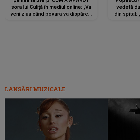
pe Ileana Sterp. CUM A APĂRUT
Popescu?
sora lui Culiță în mediul online: „Va
vedetă du
veni ziua când povara va dispărea,
din spital:
iar lacrimile...”
LANSĂRI MUZICALE