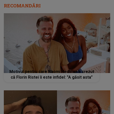
RECOMANDĂRI
Motivul pentru care Naomi Hedman a crezut
că Florin Ristei îi este infidel: ”A găsit asta”