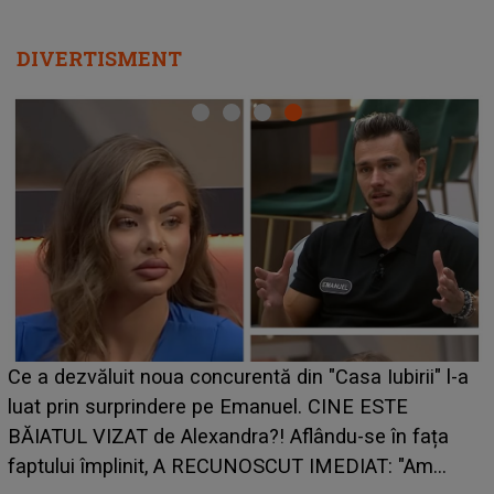
DIVERTISMENT
HOROSCOP de weekend, 8-9 august 2026. Zodia
care riscă să rămână fără bani. O decizie luată în
grabă îi aduce pierderi semnificative și îi dă toate
planurile peste cap