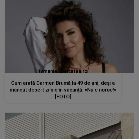
tvmania.libertatea.ro
Cum arată Carmen Brumă la 49 de ani, deși a
mâncat desert zilnic în vacanță: «Nu e noroc!»
[FOTO]