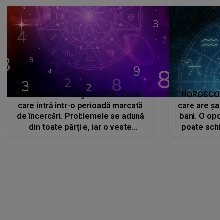
c
HOROSCOP 7 august 2026. Zodia
HOROSCOP 
care intră într-o perioadă marcată
care are șa
de încercări. Problemele se adună
bani. O opo
din toate părțile, iar o veste
poate schi
neașteptată îi dă planurile peste
la
cap