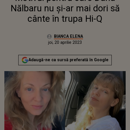
Nălbaru nu și-ar mai dori să
cânte în trupa Hi-Q
Autor:
BIANCA ELENA
Publicat:
joi, 20 aprilie 2023
Adaugă-ne ca sursă preferată în Google