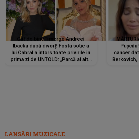
Cât de bine îi merge Andreei
MĂRTURIA
Ibacka după divorț! Fosta soție a
Pușcău!
lui Cabral a întors toate privirile în
cancer dato
prima zi de UNTOLD: „Parcă ai altă
Berkovich, 
strălucire, emani putere,
accident ru
încredere, siguranță...”
Dacă nu 
LANSĂRI MUZICALE