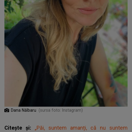
Dana Nălbaru
(sursa foto: Instagram)
Citește și:
„Păi, suntem amanți, că nu suntem