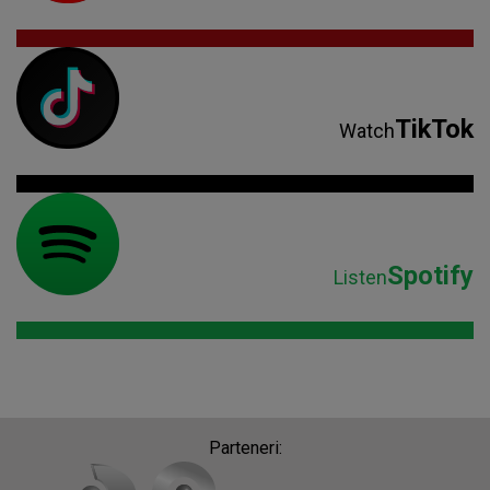
TikTok
Watch
Spotify
Listen
Parteneri: