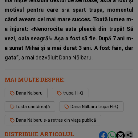
noi niște tensiuni destul de serioase, asta a fost și
motivul pentru care s-a spart trupa, momentul
când aveam cel mai mare succes. Toată lumea m-
a înjurat: «Nenorocita asta pleacă din trupă! Să
vezi, oaia neagră!» Așa a fost să fie. După 7 ani m-
a sunat Mihai și a mai durat 3 ani. A fost fain, dar
gata”,
a mai dezvăluit Dana Nălbaru.
MAI MULTE DESPRE:
Dana Nalbaru
trupa Hi-Q
fosta cântăreață
Dana Nălbaru trupa Hi-Q
Dana Nălbaru s-a retras din viața publică
DISTRIBUIE ARTICOLUL