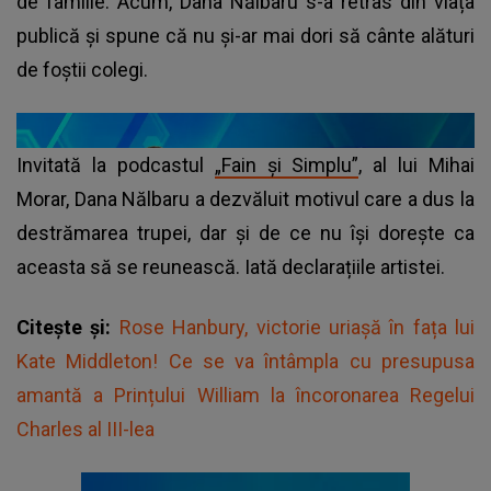
de familie. Acum, Dana Nălbaru s-a retras din viața
publică și spune că nu și-ar mai dori să cânte alături
de foștii colegi.
Invitată la podcastul
„Fain și Simplu”
, al lui Mihai
Morar, Dana Nălbaru a dezvăluit motivul care a dus la
destrămarea trupei, dar și de ce nu își dorește ca
aceasta să se reunească. Iată declarațiile artistei.
Citește și:
Rose Hanbury, victorie uriașă în fața lui
Kate Middleton! Ce se va întâmpla cu presupusa
amantă a Prințului William la încoronarea Regelui
Charles al III-lea