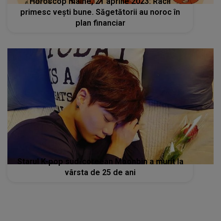
Horoscop mâine, 21 aprilie 2023: Racii
primesc vești bune. Săgetătorii au noroc în
plan financiar
Starul K-pop sud-coreean Moonbin a murit la
vârsta de 25 de ani