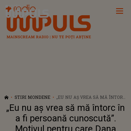
Radio Impuls
STIRI MONDENE
„EU NU AȘ VREA SĂ MĂ ÎNTORC
ÎN A FI PERSOANĂ
„Eu nu aș vrea să mă întorc în
CUNOSCUTĂ”. MOTIVUL
PENTRU CARE DANA NĂLBARU
a fi persoană cunoscută”.
NU ȘI-AR MAI DORI SĂ CÂNTE
Motivul pentru care Dana
ÎN TRUPA HI-Q