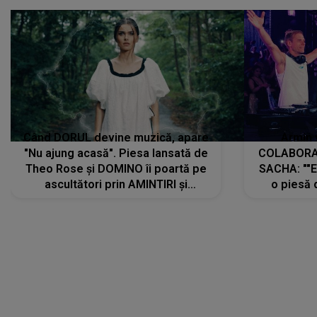
Când DORUL devine muzică, apare
Armin 
"Nu ajung acasă". Piesa lansată de
COLABORAR
Theo Rose și DOMINO îi poartă pe
SACHA: ""E
ascultători prin AMINTIRI și
o piesă 
REGĂSIRI, iar drumul emoțiilor
imediat pre
trece prin sufletul publicului:
cu mine șt
"Pentru toți cei care au plecat
păstrăm do
departe ca să le fie mai bine"