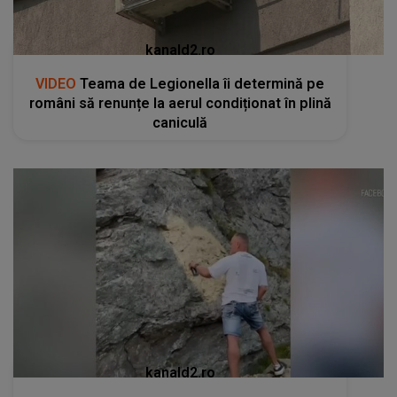
kanald2.ro
VIDEO
Teama de Legionella îi determină pe
români să renunțe la aerul condiționat în plină
caniculă
kanald2.ro