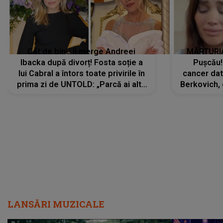
Cât de bine îi merge Andreei
MĂRTURIA
Ibacka după divorț! Fosta soție a
Pușcău!
lui Cabral a întors toate privirile în
cancer dato
prima zi de UNTOLD: „Parcă ai altă
Berkovich, 
strălucire, emani putere,
accident ru
încredere, siguranță...”
Dacă nu 
LANSĂRI MUZICALE