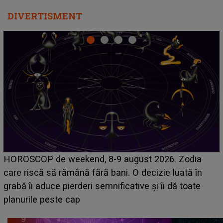
DIVERTISMENT
Emanuel a ținut ACEST DETALIU ASCUNS până
acum! În fața Alexandrei, concurentul din Casa Iubirii
face o MĂRTURISIRE NEAȘTEPTATĂ despre mama
sa: "I-am spus și ei în față, eu nu te iubesc pentru
că..."