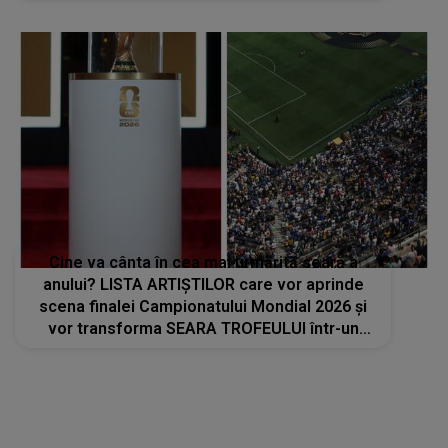
proiect strategic de..."
Cine va cânta în cea mai urmărită seară a
anului? LISTA ARTIȘTILOR care vor aprinde
scena finalei Campionatului Mondial 2026 și
vor transforma SEARA TROFEULUI într-un
show de neuitat: "Ceremonia de închidere va
încheia..."