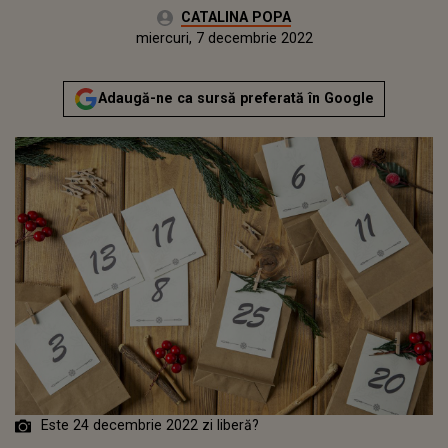
Autor:
CATALINA POPA
Publicat:
miercuri, 7 decembrie 2022
Actualizat:
miercuri, 7 decembrie 2022
Adaugă-ne ca sursă preferată în Google
Este 24 decembrie 2022 zi liberă?