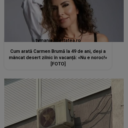
tvmania.libertatea.ro
Cum arată Carmen Brumă la 49 de ani, deși a
mâncat desert zilnic în vacanță: «Nu e noroc!»
[FOTO]