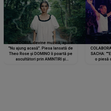
Când DORUL devine muzică, apare
Armin 
"Nu ajung acasă". Piesa lansată de
COLABORAR
Theo Rose și DOMINO îi poartă pe
SACHA: ""E
ascultători prin AMINTIRI și
o piesă 
REGĂSIRI, iar drumul emoțiilor
imediat pre
trece prin sufletul publicului:
cu mine șt
"Pentru toți cei care au plecat
păstrăm do
departe ca să le fie mai bine"