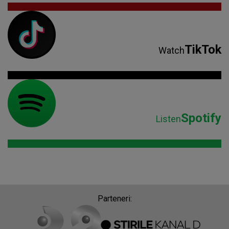
TikTok
Watch
Spotify
Listen
Parteneri: