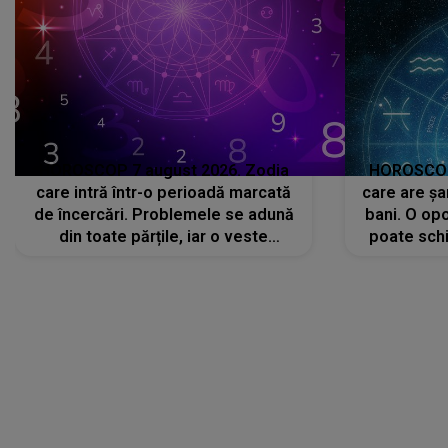
HOROSCOP 7 august 2026. Zodia
HOROSCOP 
care intră într-o perioadă marcată
care are șa
de încercări. Problemele se adună
bani. O opo
din toate părțile, iar o veste
poate schi
neașteptată îi dă planurile peste
la
cap