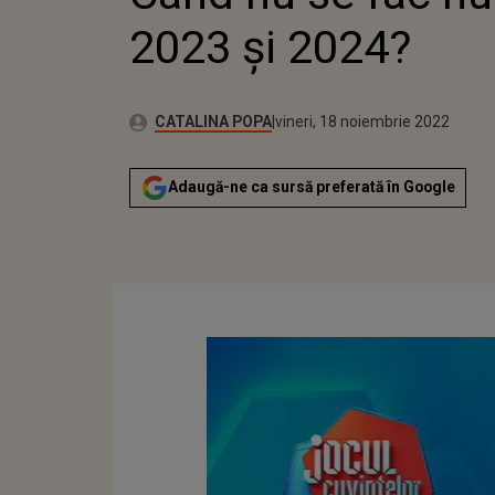
2023 și 2024?
Autor:
Publicat:
CATALINA POPA
vineri, 18 noiembrie 2022
Adaugă-ne ca sursă preferată în Google