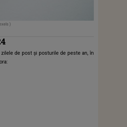
exels )
24
zilele de post și posturile de peste an, în
ora: