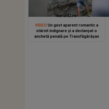
kanald2.ro
VIDEO
Un gest aparent romantic a
stârnit indignare și a declanșat o
anchetă penală pe Transfăgărășan