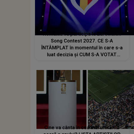
România va participa la Eurovision
Song Contest 2027. CE S-A
ÎNTÂMPLAT în momentul în care s-a
luat decizia și CUM S-A VOTAT
revenirea în concurs: "Reprezintă un
proiect strategic de..."
Cine va cânta în cea mai urmărită