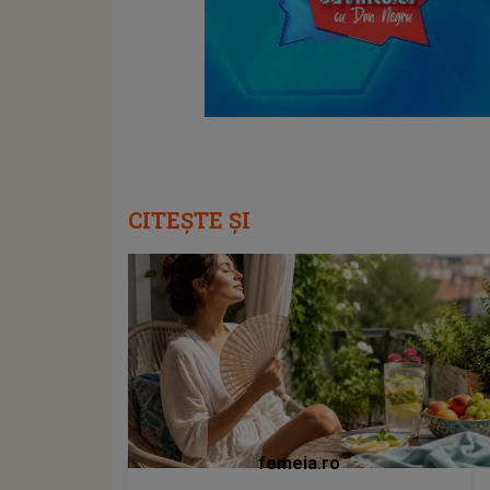
CITEȘTE ȘI
femeia.ro