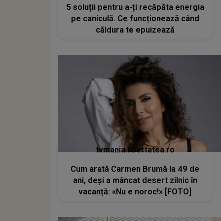
5 soluții pentru a-ți recăpăta energia
pe caniculă. Ce funcționează când
căldura te epuizează
tvmania.libertatea.ro
Cum arată Carmen Brumă la 49 de
ani, deși a mâncat desert zilnic în
vacanță: «Nu e noroc!» [FOTO]