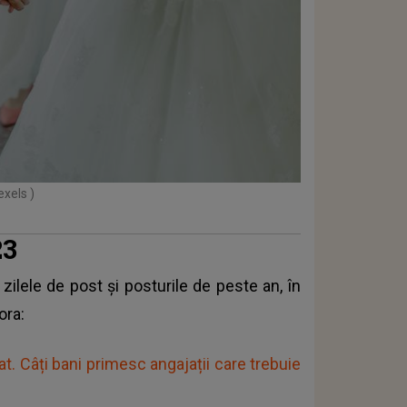
exels )
23
zilele de post și posturile de peste an, în
ora:
at. Câți bani primesc angajații care trebuie