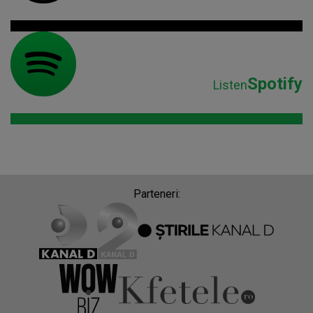
Spotify
Listen
Parteneri: