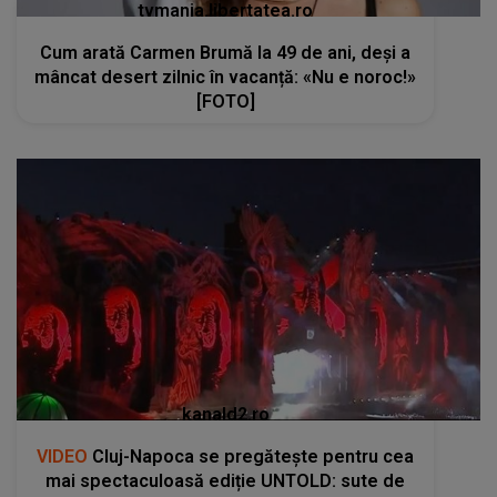
tvmania.libertatea.ro
Cum arată Carmen Brumă la 49 de ani, deși a
mâncat desert zilnic în vacanță: «Nu e noroc!»
[FOTO]
kanald2.ro
VIDEO
Cluj-Napoca se pregătește pentru cea
mai spectaculoasă ediție UNTOLD: sute de