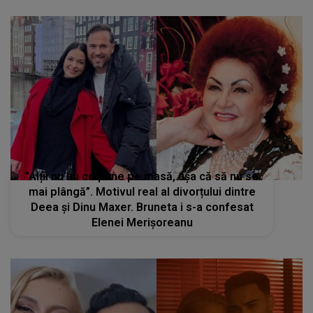
”Alții nu au ce pune pe masă, așa că să nu se
mai plângă”. Motivul real al divorțului dintre
Deea și Dinu Maxer. Bruneta i s-a confesat
Elenei Merișoreanu