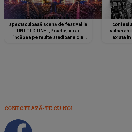
Cea mai mare și mai
Charli xc
spectaculoasă scenă de festival la
confesiu
UNTOLD ONE: „Practic, nu ar
vulnerabil
încăpea pe multe stadioane din
exista în
lume”. Evenimentul începe joi, 6
august 2026
CONECTEAZĂ-TE CU NOI