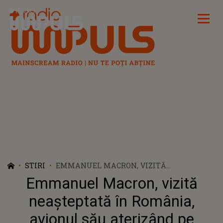
Radio Impuls
STIRI
EMMANUEL MACRON, VIZITĂ
NEAȘTEPTATĂ ÎN ROMÂNIA, AVIONUL SĂU
Emmanuel Macron, vizită
ATERIZÂND PE AEROPORTUL OTOPENI. LA
CE ORĂ A ATERIZAT PREȘEDINTELE
neașteptată în România,
FRANCEZ ȘI DE CINE A FOST AȘTEPTAT
avionul său aterizând pe