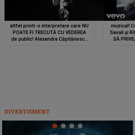
De această dată, "Dilaila" se simte
COLABORAR
altfel printr-o interpretare care NU
muzical! C
POATE FI TRECUTĂ CU VEDEREA
Savali și Ri
de public! Alexandra Căpitănescu
SĂ PRIV
a lansat VERSIUNEA LIVE a piesei
DIVERTISMENT