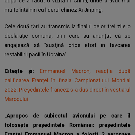
după ce a făcut o vizită în China, unde a avut mai
multe întâlniri cu liderul chinez Xi Jinping.
Cele două țări au transmis la finalul celor trei zile o
declarație comună, prin care au anunțat că se
angajează să ”susţină orice efort în favoarea
restabilirii păcii în Ucraina”.
Citește și:
Emmanuel Macron, reacție după
calificarea Franței în finala Campionatului Mondial
2022. Președintele francez s-a dus direct în vestiarul
Marocului
„Apropos de subiectul avionului pe care îl
folosește președintele României: președintele
Franței Emmanuel Macron a folosit 3 aeronave