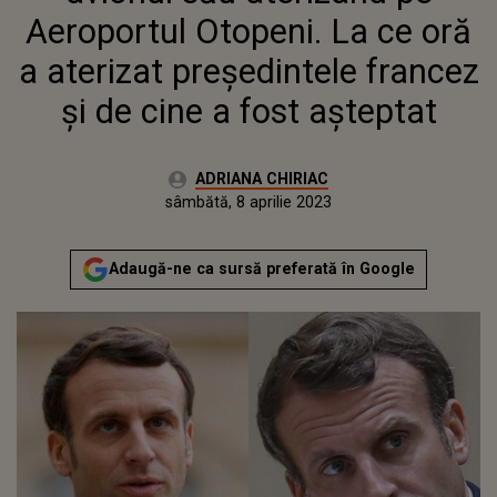
Aeroportul Otopeni. La ce oră
a aterizat președintele francez
și de cine a fost așteptat
Autor:
ADRIANA CHIRIAC
Publicat:
sâmbătă, 8 aprilie 2023
Actualizat:
sâmbătă, 8 aprilie 2023
Adaugă-ne ca sursă preferată în Google