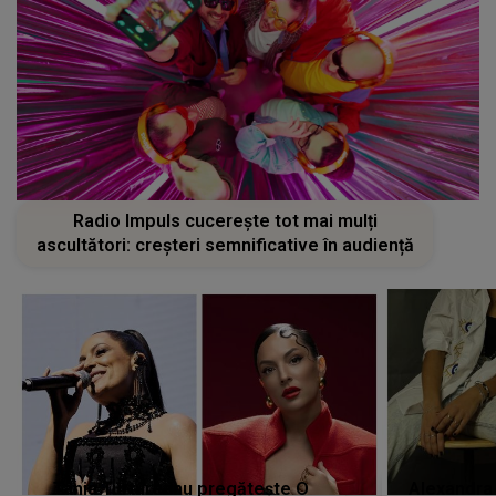
Radio Impuls cucerește tot mai mulți
ascultători: creșteri semnificative în audiență
Tania Turtureanu pregătește O
Alexandra