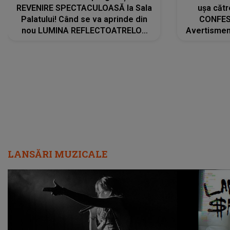
REVENIRE SPECTACULOASĂ la Sala
ușa cătr
Palatului! Când se va aprinde din
CONFES
nou LUMINA REFLECTOATRELOR
Avertismentu
pentru artistă: " Vor fi multe
rămas ÎNT
cântece noi, în premieră. Cântece
au format-
care abia acum învață să respire"
"Am f
LANSĂRI MUZICALE