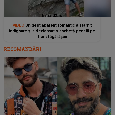
kanald2.ro
VIDEO
Un gest aparent romantic a stârnit
indignare și a declanșat o anchetă penală pe
Transfăgărășan
RECOMANDĂRI