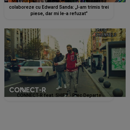
Motivul pentru care Connect-R a refuzat să
colaboreze cu Edward Sanda: „I-am trimis trei
piese, dar mi le-a refuzat”
CONNECT-R feat. SHIFT - Plec Departe