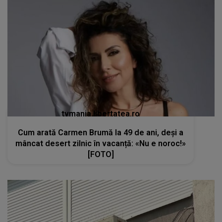
tvmania.libertatea.ro
Cum arată Carmen Brumă la 49 de ani, deși a
mâncat desert zilnic în vacanță: «Nu e noroc!»
[FOTO]