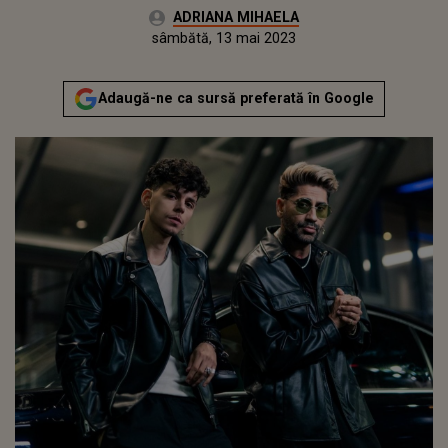
Autor:
ADRIANA MIHAELA
Publicat:
vineri, 13 mai 2022
Actualizat:
sâmbătă, 13 mai 2023
Adaugă-ne ca sursă preferată în Google