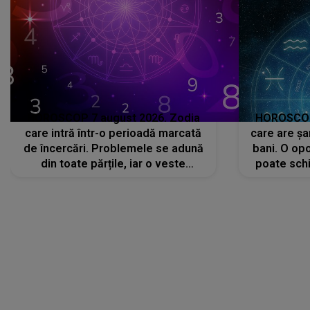
HOROSCOP 7 august 2026. Zodia
HOROSCOP 
care intră într-o perioadă marcată
care are șa
de încercări. Problemele se adună
bani. O opo
din toate părțile, iar o veste
poate schi
neașteptată îi dă planurile peste
la
cap