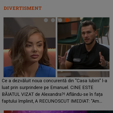
DIVERTISMENT
HOROSCOP de weekend, 8-9 augus
n "Casa Iubirii" l-a
care riscă să rămână fără bani. O d
l. CINE ESTE
grabă îi aduce pierderi semnificativ
lându-se în fața
planurile peste cap
T IMEDIAT: "Am