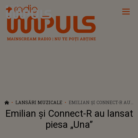
Radio Impuls
LANSĂRI MUZICALE
EMILIAN ȘI CONNECT-R AU
LANSAT PIESA „UNA”
Emilian și Connect-R au lansat
piesa „Una”