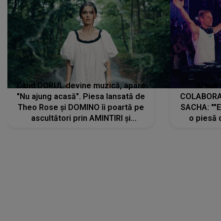
Când DORUL devine muzică, apare
Armin 
"Nu ajung acasă". Piesa lansată de
COLABORAR
Theo Rose și DOMINO îi poartă pe
SACHA: ""E
ascultători prin AMINTIRI și
o piesă 
REGĂSIRI, iar drumul emoțiilor
imediat pre
trece prin sufletul publicului:
cu mine șt
"Pentru toți cei care au plecat
păstrăm do
departe ca să le fie mai bine"