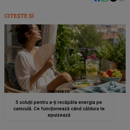
CITEȘTE ȘI
femeia.ro
5 soluții pentru a-ți recăpăta energia pe
caniculă. Ce funcționează când căldura te
epuizează