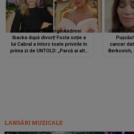
Cât de bine îi merge Andreei
MĂRTURIA
Ibacka după divorț! Fosta soție a
Pușcău!
lui Cabral a întors toate privirile în
cancer dato
prima zi de UNTOLD: „Parcă ai altă
Berkovich, 
strălucire, emani putere,
accident ru
încredere, siguranță...”
Dacă nu 
LANSĂRI MUZICALE