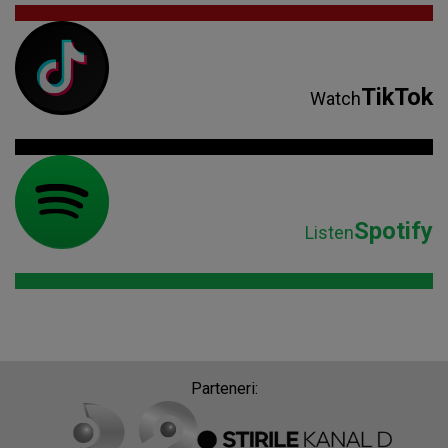
TikTok
Watch
Spotify
Listen
Parteneri: