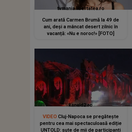
tvmania.libertatea.ro
Cum arată Carmen Brumă la 49 de
ani, deși a mâncat desert zilnic în
vacanță: «Nu e noroc!» [FOTO]
kanald2.ro
VIDEO
Cluj-Napoca se pregătește
pentru cea mai spectaculoasă ediție
UNTOLD: sute de mii de participanți