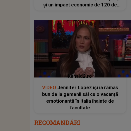
și un impact economic de 120 de
milioane de euro
kanald2.ro
VIDEO
Jennifer Lopez își ia rămas
bun de la gemenii săi cu o vacanță
emoționantă în Italia înainte de
facultate
RECOMANDĂRI