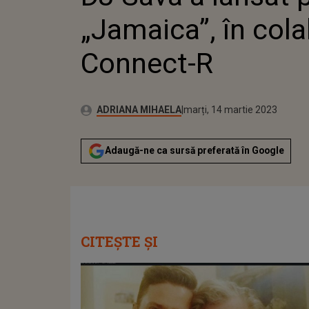
„Jamaica”, în col
Connect-R
Publicat:
Autor:
luni, 14 martie 2022
Actualizat:
ADRIANA MIHAELA
marți, 14 martie 2023
Adaugă-ne ca sursă preferată în Google
CITEȘTE ȘI