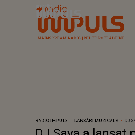
Radio Impuls
RADIO IMPULS
LANSĂRI MUZICALE
DJ S
„JAM
DJ Sava a lansat 
CU 