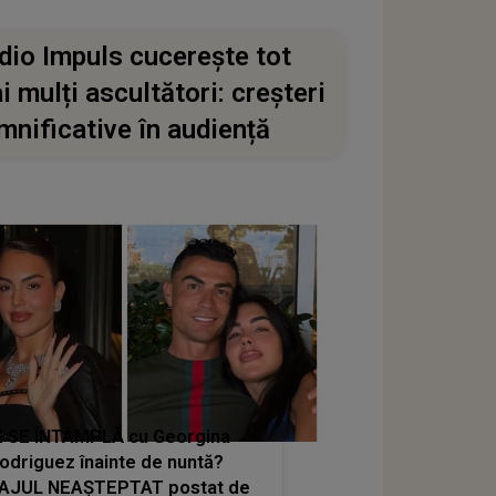
dio Impuls cucerește tot
i mulți ascultători: creșteri
mnificative în audiență
 SE ÎNTÂMPLĂ cu Georgina
odriguez înainte de nuntă?
AJUL NEAȘTEPTAT postat de