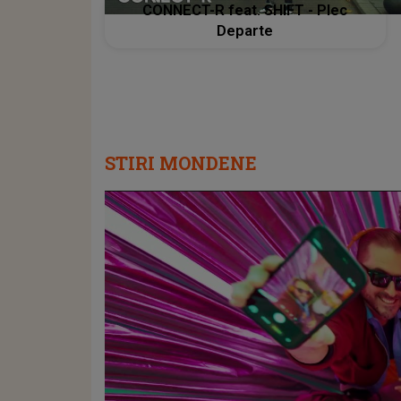
CONNECT-R feat. SHIFT - Plec
Departe
STIRI MONDENE