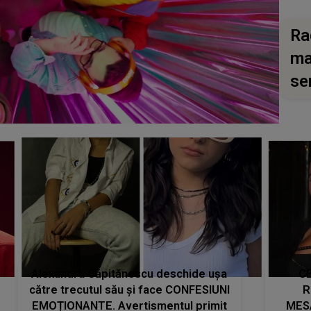
Ra
ma
se
Alexandra Căpitănescu deschide ușa
CE
către trecutul său și face CONFESIUNI
R
EMOȚIONANTE. Avertismentul primit
MES