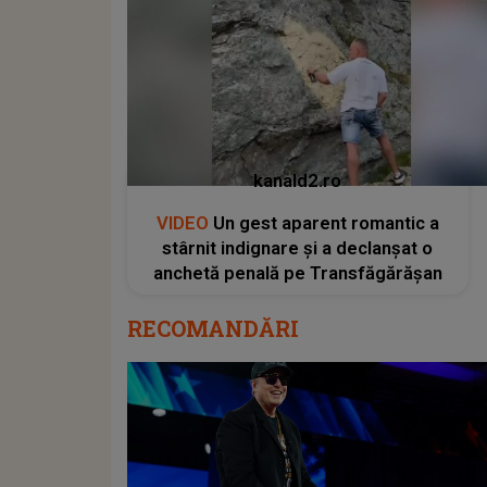
kanald2.ro
VIDEO
Un gest aparent romantic a
stârnit indignare și a declanșat o
anchetă penală pe Transfăgărășan
RECOMANDĂRI