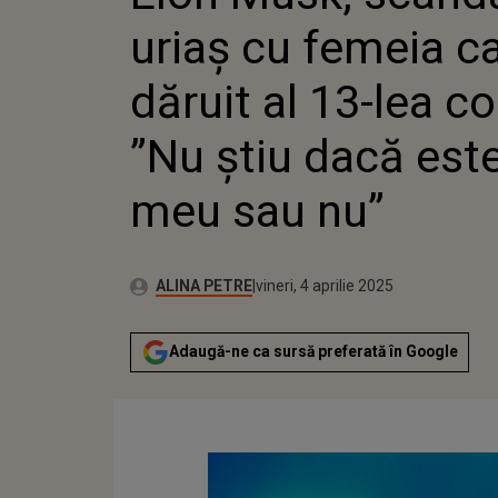
COPIL: 
uriaș cu femeia ca
ESTE AL
dăruit al 13-lea co
”Nu știu dacă este
meu sau nu”
Publicat:
Autor:
vineri, 4 aprilie 2025
Actualizat:
ALINA PETRE
vineri, 4 aprilie 2025
Adaugă-ne ca sursă preferată în Google