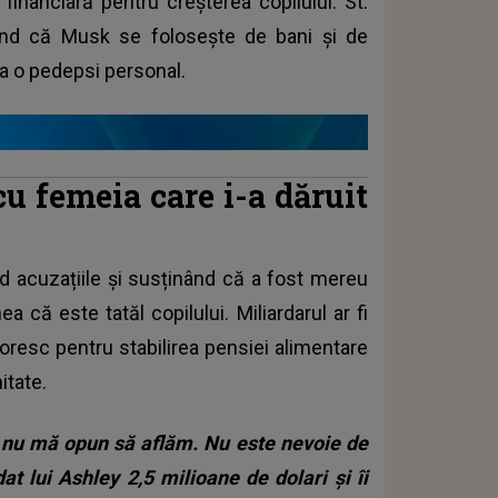
 financiară pentru creșterea copilului. St.
inând că Musk se folosește de bani și de
u a o pedepsi personal.
u femeia care i-a dăruit
d acuzațiile și susținând că a fost mereu
a că este tatăl copilului. Miliardarul ar fi
resc pentru stabilirea pensiei alimentare
itate.
r nu mă opun să aflăm. Nu este nevoie de
at lui Ashley 2,5 milioane de dolari și îi