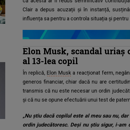
că acesta ar fi redus semnificativ contribuția
Clair a depus acuzații și în instanță, susț
influența sa pentru a controla situația și pentr
Elon Musk, scandal uriaș c
al 13-lea copil
În replică,
Elon Musk
a reacționat ferm, negân
generos financiar, chiar dacă nu are certitudine
transmis că nu este necesar un ordin judecăto
și că nu se opune efectuării unui test de patern
„Nu știu dacă copilul este al meu sau nu, da
ordin judecătoresc. Deși nu știu sigur, i-am d