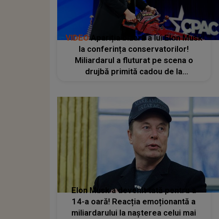
VIDEO
Apariția bizară a lui Elon Musk
la conferința conservatorilor!
Miliardarul a fluturat pe scena o
drujbă primită cadou de la
președintele Argentinei, Javier Milei
Elon Musk a devenit tată pentru a
14-a oară! Reacția emoționantă a
miliardarului la nașterea celui mai