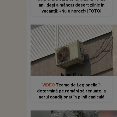
ani, deși a mâncat desert zilnic în
vacanță: «Nu e noroc!» [FOTO]
kanald2.ro
VIDEO
Teama de Legionella îi
determină pe români să renunțe la
aerul condiționat în plină caniculă