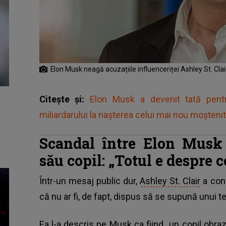
Elon Musk neagă acuzațiile influenceriței Ashley St. Clai
Citește și:
Elon Musk a devenit tată pent
miliardarului la nașterea celui mai nou moșteni
Scandal între Elon Musk
său copil: „Totul e despre c
Într-un mesaj public dur,
Ashley St. Clair
a cont
că nu ar fi, de fapt, dispus să se supună unui te
Ea l-a descris pe Musk ca fiind „un copil obrazn