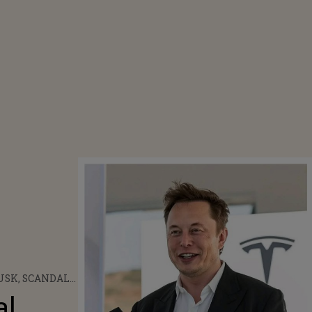
USK, SCANDAL
U FEMEIA CARE
al
IT AL 13-LEA