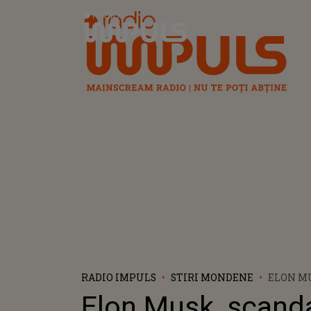
Radio Impuls
RADIO IMPULS
STIRI MONDENE
ELON M
URIAȘ C
Elon Musk, scand
I-A DĂRU