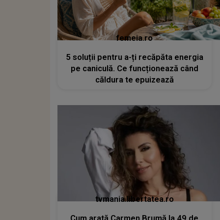
femeia.ro
5 soluții pentru a-ți recăpăta energia
pe caniculă. Ce funcționează când
căldura te epuizează
tvmania.libertatea.ro
Cum arată Carmen Brumă la 49 de