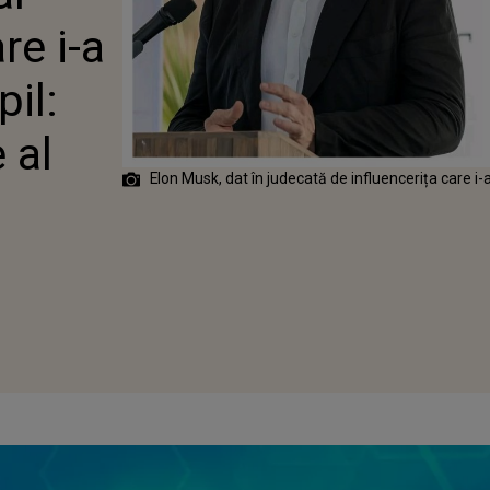
”NU ȘTIU DACĂ
re i-a
 MEU SAU NU”
pil:
 al
Elon Musk, dat în judecată de influencerița care i-a