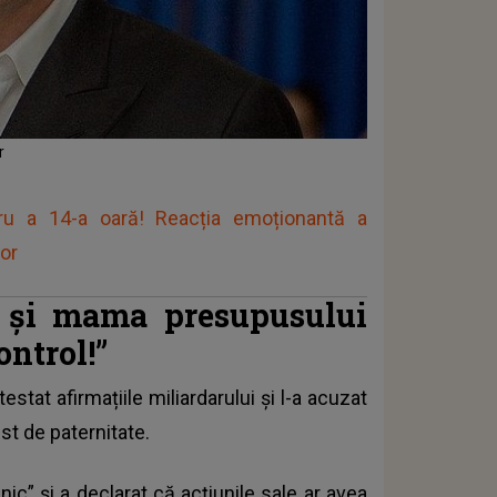
r
ru a 14-a oară! Reacția emoționantă a
tor
 și mama presupusului
ontrol!”
estat afirmațiile miliardarului și l-a acuzat
st de paternitate.
ic” și a declarat că acțiunile sale ar avea