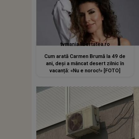
tvmania.libertatea.ro
Cum arată Carmen Brumă la 49 de
ani, deși a mâncat desert zilnic în
vacanță: «Nu e noroc!» [FOTO]