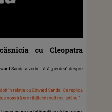
ăsnicia cu Cleopatra
dward Sanda a vorbit fără „perdea” despre
ăbit în relația cu Edward Sanda! Ce replică
estea noastră are rădăcini mult mai adânci”
ot ceea ce mi se întâmplă și să îmi creez