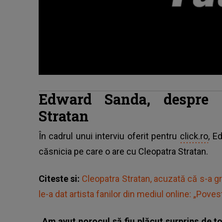
Edward Sanda, despre c
Stratan
În cadrul unui interviu oferit pentru
click.ro
, E
căsnicia pe care o are cu Cleopatra Stratan.
Citeste si:
Cleopatra Stratan, acuzată că s-a gr
le-a dat artista fanilor din mediul online: „Pov
„Am avut norocul să fiu plăcut surprins de t