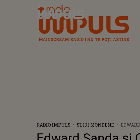
Radio Impuls
RADIO IMPULS
STIRI MONDENE
EDWARD 
STRATAN
Edward Sanda și 
PRIMUL 