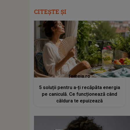
CITEȘTE ȘI
femeia.ro
5 soluții pentru a-ți recăpăta energia
pe caniculă. Ce funcționează când
căldura te epuizează