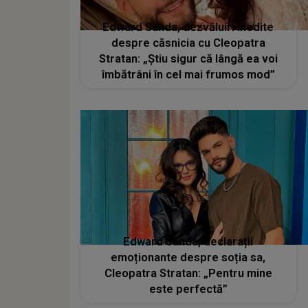
Edward Sanda, dezvăluiri inedite
despre căsnicia cu Cleopatra
Stratan: „Știu sigur că lângă ea voi
îmbătrâni în cel mai frumos mod”
Edward Sanda, declarații
emoționante despre soția sa,
Cleopatra Stratan: „Pentru mine
este perfectă”