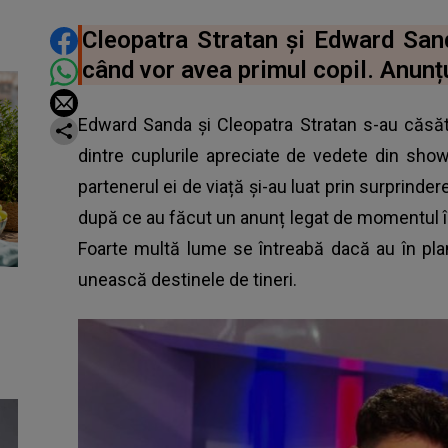
DISTRIBUIE ARTICOLUL
Cleopatra Stratan și Edward Sa
când vor avea primul copil. Anunțu
Edward Sanda și Cleopatra Stratan s-au căsăt
dintre cuplurile apreciate de vedete din showb
partenerul ei de viață și-au luat prin surprinde
după ce au făcut un anunț legat de momentul în
Foarte multă lume se întreabă dacă au în pla
unească destinele de tineri.