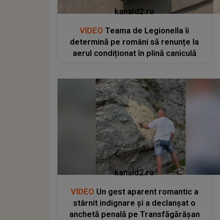
kanald2.ro
VIDEO
Teama de Legionella îi
determină pe români să renunțe la
aerul condiționat în plină caniculă
kanald2.ro
VIDEO
Un gest aparent romantic a
stârnit indignare și a declanșat o
anchetă penală pe Transfăgărășan