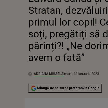
SOȚI, P
Stratan, dezvăluir
PĂRINȚI
FATĂ”
primul lor copil! C
soți, pregătiți să 
părinți?! „Ne dori
avem o fată”
Publicat:
Autor:
luni, 31 ianuarie 2022
Actualizat:
ADRIANA MIHAELA
marți, 31 ianuarie 2023
Adaugă-ne ca sursă preferată în Google