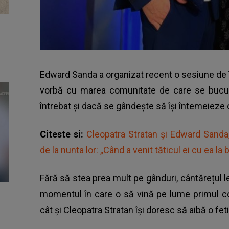
Edward Sanda
a organizat recent o sesiune de î
vorbă cu marea comunitate de care se bucură 
întrebat și dacă se gândește să își întemeieze 
Citeste si:
Cleopatra Stratan și Edward Sand
de la nunta lor: „Când a venit tăticul ei cu ea la br
Fără să stea prea mult pe gânduri, cântărețul le
momentul în care o să vină pe lume primul co
cât și
Cleopatra Stratan
își doresc să aibă o fet