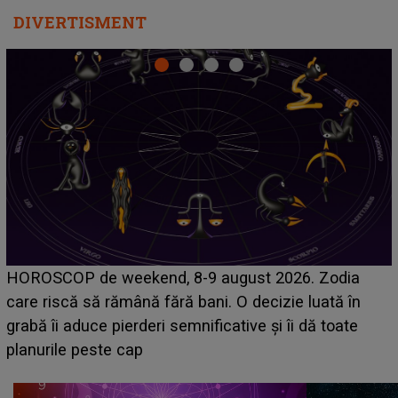
DIVERTISMENT
Emanuel a ținut ACEST DETALIU ASCUNS până
acum! În fața Alexandrei, concurentul din Casa Iubirii
face o MĂRTURISIRE NEAȘTEPTATĂ despre mama
sa: "I-am spus și ei în față, eu nu te iubesc pentru
că..."