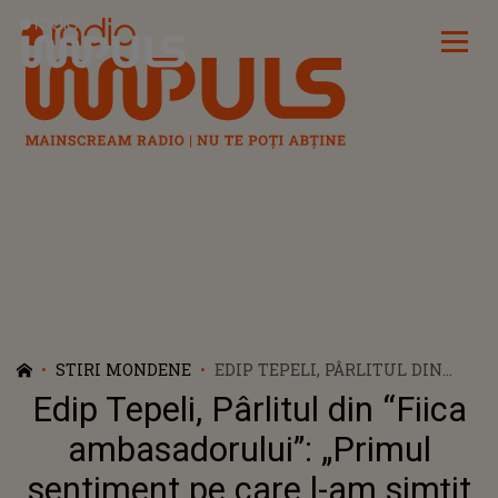
Radio Impuls
STIRI MONDENE
EDIP TEPELI, PÂRLITUL DIN
“FIICA AMBASADORULUI”:
Edip Tepeli, Pârlitul din “Fiica
„PRIMUL SENTIMENT PE CARE
L-AM SIMȚIT A FOST
ambasadorului”: „Primul
ÎNGRIJORAREA!”
sentiment pe care l-am simțit