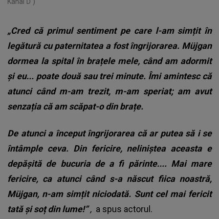
Kanal D )
„Cred că primul sentiment pe care l-am simțit în
legătură cu paternitatea a fost îngrijorarea. Müjgan
dormea la spital în brațele mele, când am adormit
și eu... poate două sau trei minute. Îmi amintesc că
atunci când m-am trezit, m-am speriat; am avut
senzația că am scăpat-o din brațe.
De atunci a început îngrijorarea că ar putea să i se
întâmple ceva. Din fericire, neliniștea aceasta e
depășită de bucuria de a fi părinte.... Mai mare
fericire, ca atunci când s-a născut fiica noastră,
Müjgan, n-am simțit niciodată. Sunt cel mai fericit
tată și soț din lume!”
,
a spus actorul.