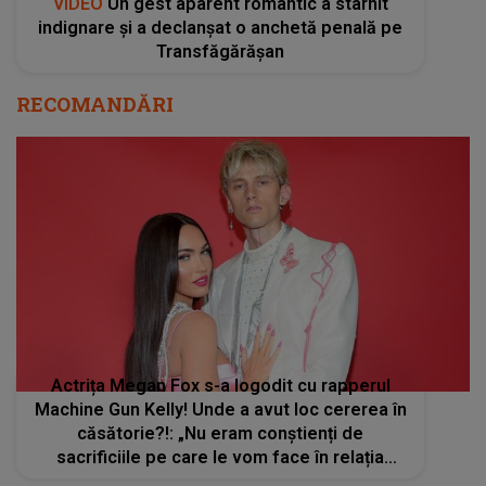
VIDEO
Un gest aparent romantic a stârnit
indignare și a declanșat o anchetă penală pe
Transfăgărășan
RECOMANDĂRI
Actrița Megan Fox s-a logodit cu rapperul
Machine Gun Kelly! Unde a avut loc cererea în
căsătorie?!: „Nu eram conștienți de
sacrificiile pe care le vom face în relația
noastră”