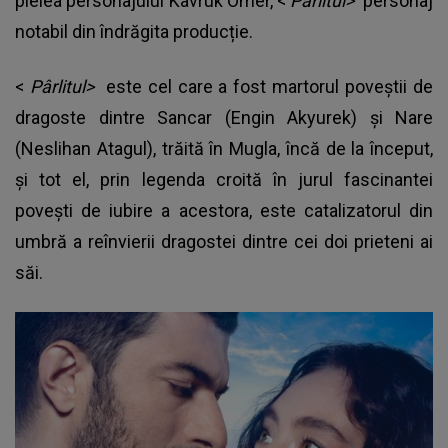
pielea personajului Kavruk Ömer, <
Pârlitul>
personaj
notabil din îndrăgita producție.
<
Pârlitul>
este cel care a fost martorul poveștii de
dragoste dintre Sancar (Engin Akyurek) și Nare
(Neslihan Atagul), trăită în Mugla, încă de la început,
și tot el, prin legenda croită în jurul fascinantei
povești de iubire a acestora, este catalizatorul din
umbră a reînvierii dragostei dintre cei doi prieteni ai
săi.