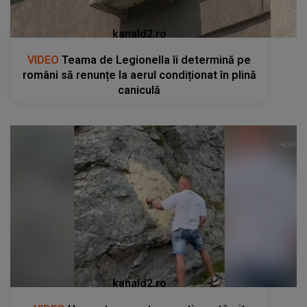
kanald2.ro
VIDEO
Teama de Legionella îi determină pe
români să renunțe la aerul condiționat în plină
caniculă
kanald2.ro