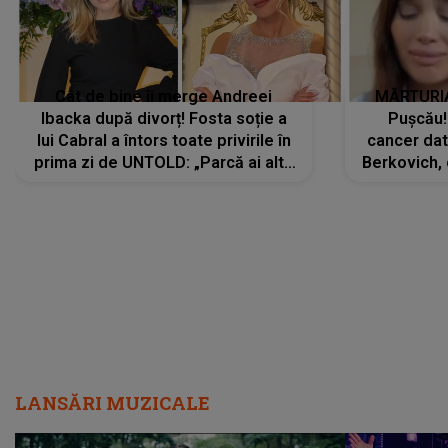
Cât de bine îi merge Andreei
MĂRTURIA
Ibacka după divorț! Fosta soție a
Pușcău!
lui Cabral a întors toate privirile în
cancer dato
prima zi de UNTOLD: „Parcă ai altă
Berkovich, 
strălucire, emani putere,
accident ru
încredere, siguranță...”
Dacă nu 
LANSĂRI MUZICALE