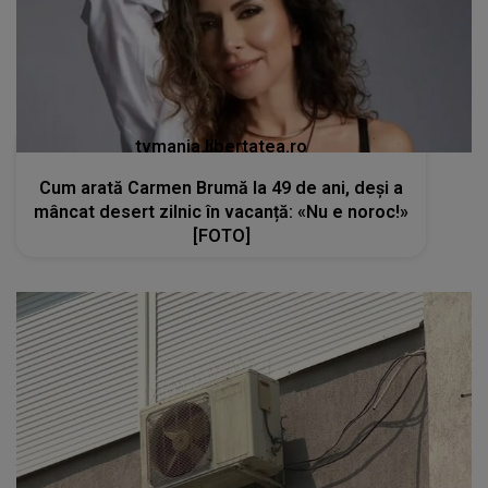
tvmania.libertatea.ro
Cum arată Carmen Brumă la 49 de ani, deși a
mâncat desert zilnic în vacanță: «Nu e noroc!»
[FOTO]