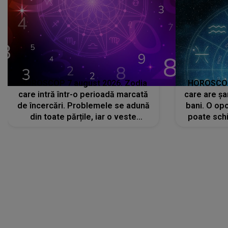
HOROSCOP 7 august 2026. Zodia
HOROSCOP 
care intră într-o perioadă marcată
care are șa
de încercări. Problemele se adună
bani. O opo
din toate părțile, iar o veste
poate schi
neașteptată îi dă planurile peste
la
cap