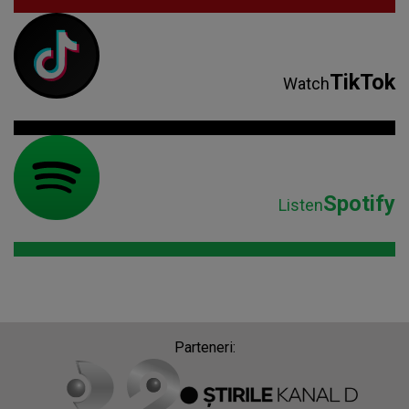
TikTok
Watch
Spotify
Listen
Parteneri: