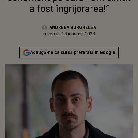
a fost îngrijorarea!”
Autor:
ANDREEA BURGHELEA
Publicat:
marți, 18 ianuarie 2022
Actualizat:
miercuri, 18 ianuarie 2023
Adaugă-ne ca sursă preferată în Google