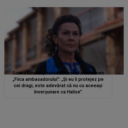
Gonca Cilasun, Halise din serialul fenomen
„Fiica ambasadorului”: „Și eu îi protejez pe
cei dragi, este adevărat că nu cu aceeași
înverșunare ca Halise”