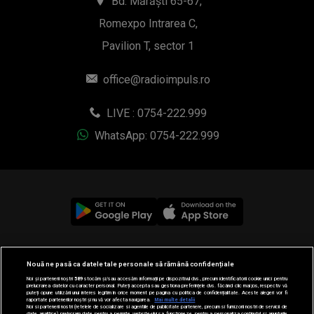
Bd. Mărăști 65-67,
Romexpo Intrarea C,
Pavilion T, sector 1
office@radioimpuls.ro
LIVE : 0754-222.999
WhatsApp: 0754-222.999
© 2019-2026 DOGAN MEDIA INTERNATIONAL SA, Toate
Nouă ne pasă ca datele tale personale să rămână confidențiale
drepturile rezervate.
Noi și partenerii noștri
589
stocăm și/sau accesăm informații pe dispozitivul dvs., precum identificatorii cookie unici pentru
prelucrarea datelor cu caracter personal. Puteți accepta sau gestiona preferințele dvs. făcând clic mai jos, respectiv vă
puteți opune utilizării unui interes legitim în orice moment pe pagina cu politica de confidențialitate. Aceste alegeri vor fi
raportate partenerilor noștri și nu vă vor afecta navigarea.
Mai multe detalii
Noi si partenerii nostri (retelele de socializare si agentiile de publicitate partenere, precum si furnizorii nostri de servicii de
date analitice) prelucram date pentru a permite website-ului sa functioneze, pentru a personaliza continutul si anunturile