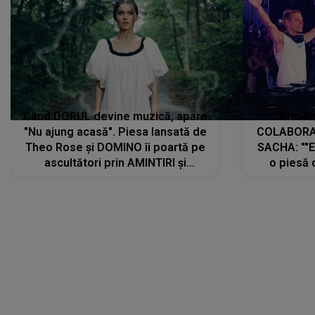
Când DORUL devine muzică, apare
Armin 
"Nu ajung acasă". Piesa lansată de
COLABORAR
Theo Rose și DOMINO îi poartă pe
SACHA: ""E
ascultători prin AMINTIRI și
o piesă 
REGĂSIRI, iar drumul emoțiilor
imediat pre
trece prin sufletul publicului:
cu mine șt
"Pentru toți cei care au plecat
păstrăm do
departe ca să le fie mai bine"