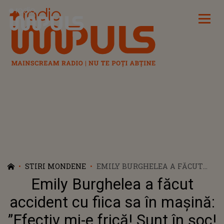
Radio Impuls
STIRI MONDENE
EMILY BURGHELEA A FĂCUT
ACCIDENT CU FIICA SA ÎN
Emily Burghelea a făcut
MAȘINĂ: ”EFECTIV MI-E FRICĂ!
SUNT ÎN ȘOC! ÎNCĂ TREMUR”
accident cu fiica sa în mașină:
”Efectiv mi-e frică! Sunt în șoc!