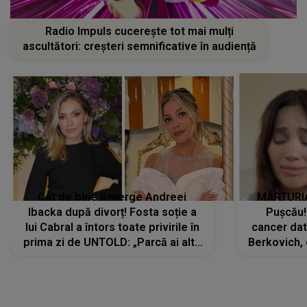
Radio Impuls cucerește tot mai mulți
ascultători: creșteri semnificative în audiență
Cât de bine îi merge Andreei
MĂRTURIA
Ibacka după divorț! Fosta soție a
Pușcău!
lui Cabral a întors toate privirile în
cancer dato
prima zi de UNTOLD: „Parcă ai altă
Berkovich, 
strălucire, emani putere,
accident ru
încredere, siguranță...”
Dacă nu 