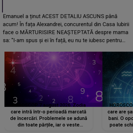
Emanuel a ținut ACEST DETALIU ASCUNS până
acum! În fața Alexandrei, concurentul din Casa Iubirii
face o MĂRTURISIRE NEAȘTEPTATĂ despre mama
sa: "I-am spus și ei în față, eu nu te iubesc pentru
că..."
HOROSCOP 7 august 2026. Zodia
HOROSCOP 
care intră într-o perioadă marcată
care are șa
de încercări. Problemele se adună
bani. O opo
din toate părțile, iar o veste
poate schi
neașteptată îi dă planurile peste
la