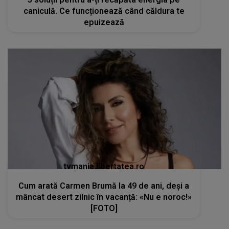
caniculă. Ce funcționează când căldura te
epuizează
tvmania.libertatea.ro
Cum arată Carmen Brumă la 49 de ani, deși a
mâncat desert zilnic în vacanță: «Nu e noroc!»
[FOTO]