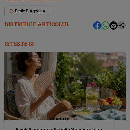
Emily Burghelea
DISTRIBUIE ARTICOLUL
CITEȘTE ȘI
femeia.ro
5 soluții pentru a-ți recăpăta energia pe