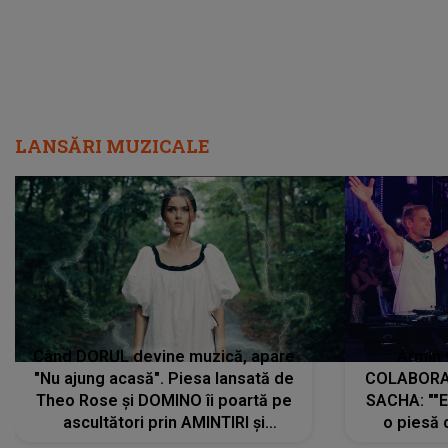
LANSĂRI MUZICALE
Când DORUL devine muzică, apare
Armin 
"Nu ajung acasă". Piesa lansată de
COLABORAR
Theo Rose și DOMINO îi poartă pe
SACHA: ""E
ascultători prin AMINTIRI și
o piesă 
REGĂSIRI, iar drumul emoțiilor
imediat pre