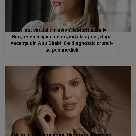
”A luat virusul din avion” Iubitul lui Emily
Burghelea a ajuns de urgență la spital, după
vacanța din Abu Dhabi. Ce diagnostic crunt i-
au pus medicii
”Nu știu dacă înțelegeți, dar efectiv tremură