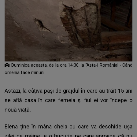
Duminica aceasta, de la ora 14:30, la “Asta-i România! - Când
omenia face minuni
Astăzi, la câțiva pași de grajdul în care au trăit 15 ani
se află casa în care femeia și fiul ei vor începe o
nouă viață.
Elena ține în mâna cheia cu care va deschide ușa
zilei de mâine…e o bucurie pe care aproape că nu