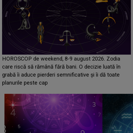
Emanuel a ținut ACEST DETALIU ASCUNS până
acum! În fața Alexandrei, concurentul din Casa Iubirii
face o MĂRTURISIRE NEAȘTEPTATĂ despre mama
sa: "I-am spus și ei în față, eu nu te iubesc pentru
că..."