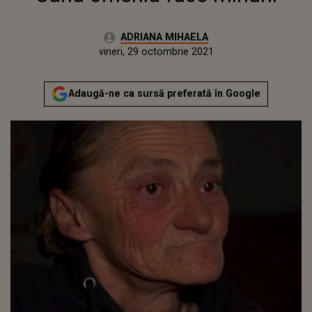
Autor:
ADRIANA MIHAELA
Publicat:
vineri, 29 octombrie 2021
Actualizat:
vineri, 29 octombrie 2021
Adaugă-ne ca sursă preferată în Google