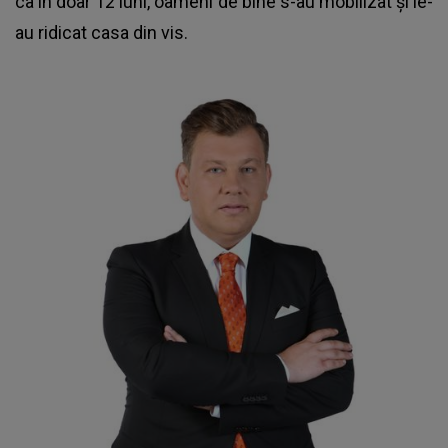
ca în doar 12 luni, oameni de bine s-au mobilizat și le-
au ridicat casa din vis.