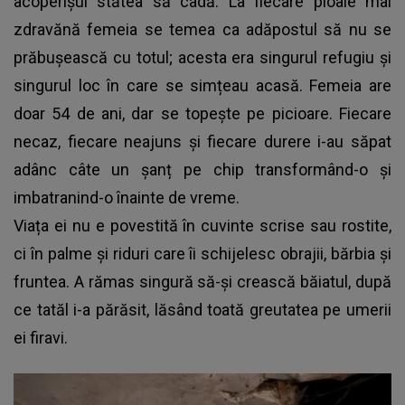
acoperișul stătea să cadă. La fiecare ploaie mai
zdravănă femeia se temea ca adăpostul să nu se
prăbușească cu totul; acesta era singurul refugiu și
singurul loc în care se simțeau acasă. Femeia are
doar 54 de ani, dar se topește pe picioare. Fiecare
necaz, fiecare neajuns și fiecare durere i-au săpat
adânc câte un șanț pe chip transformând-o și
imbatranind-o înainte de vreme.
Viața ei nu e povestită în cuvinte scrise sau rostite,
ci în palme și riduri care îi schijelesc obrajii, bărbia și
fruntea. A rămas singură să-și crească băiatul, după
ce tatăl i-a părăsit, lăsând toată greutatea pe umerii
ei firavi.