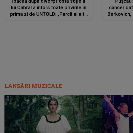
Ibacka după divorț! Fosta soție a
Pușcău!
lui Cabral a întors toate privirile în
cancer dato
prima zi de UNTOLD: „Parcă ai altă
Berkovich, 
strălucire, emani putere,
accident ru
încredere, siguranță...”
Dacă nu 
LANSĂRI MUZICALE