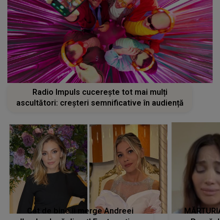
Radio Impuls cucerește tot mai mulți
ascultători: creșteri semnificative în audiență
Cât de bine îi merge Andreei
MĂRTURIA