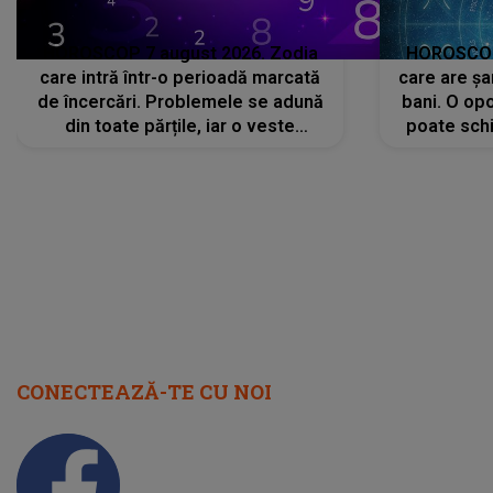
HOROSCOP 7 august 2026. Zodia
HOROSCOP 
care intră într-o perioadă marcată
care are șa
de încercări. Problemele se adună
bani. O opo
din toate părțile, iar o veste
poate schi
neașteptată îi dă planurile peste
la
cap
CONECTEAZĂ-TE CU NOI