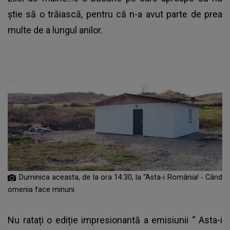
știe să o trăiască, pentru că n-a avut parte de prea
multe de a lungul anilor.
Duminica aceasta, de la ora 14:30, la “Asta-i România! - Când
omenia face minuni
Nu ratați o ediție impresionantă a emisiunii “
Asta-i