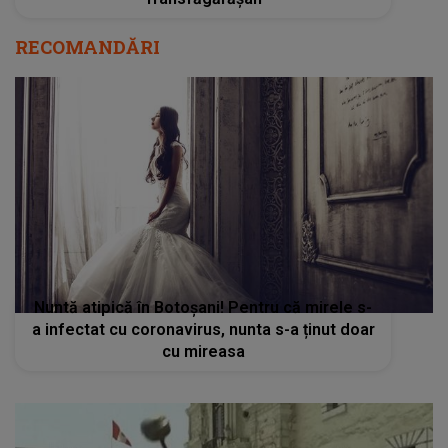
RECOMANDĂRI
Nuntă atipică în Botoşani! Pentru că mirele s-
a infectat cu coronavirus, nunta s-a ținut doar
cu mireasa