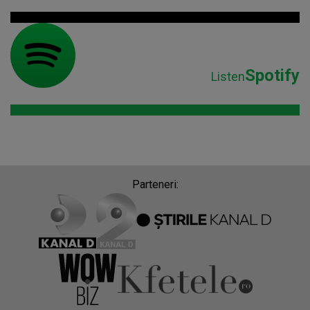
Spotify
Listen
Parteneri: