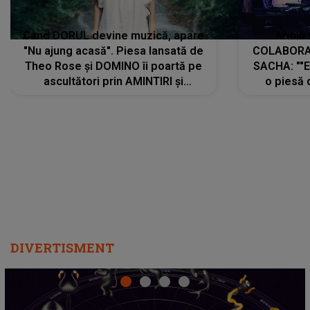
Când DORUL devine muzică, apare
Armin 
"Nu ajung acasă". Piesa lansată de
COLABORAR
Theo Rose și DOMINO îi poartă pe
SACHA: ""E
ascultători prin AMINTIRI și
o piesă 
REGĂSIRI, iar drumul emoțiilor
imediat pre
trece prin sufletul publicului:
cu mine șt
"Pentru toți cei care au plecat
păstrăm do
departe ca să le fie mai bine"
DIVERTISMENT