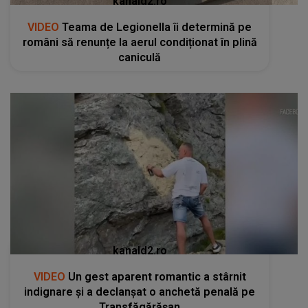
kanald2.ro
VIDEO
Teama de Legionella îi determină pe
români să renunțe la aerul condiționat în plină
caniculă
kanald2.ro
VIDEO
Un gest aparent romantic a stârnit
indignare și a declanșat o anchetă penală pe
Transfăgărășan