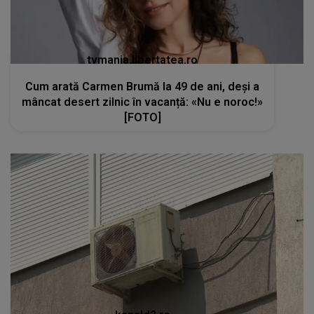
tvmania.libertatea.ro
Cum arată Carmen Brumă la 49 de ani, deși a
mâncat desert zilnic în vacanță: «Nu e noroc!»
[FOTO]