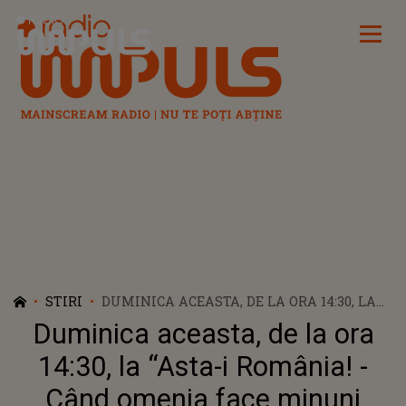
Radio Impuls
STIRI
DUMINICA ACEASTA, DE LA ORA 14:30, LA
“ASTA-I ROMÂNIA! - CÂND OMENIA FACE
Duminica aceasta, de la ora
MINUNI
14:30, la “Asta-i România! -
Când omenia face minuni