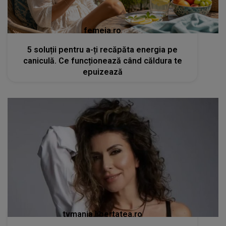
femeia.ro
5 soluții pentru a-ți recăpăta energia pe
caniculă. Ce funcționează când căldura te
epuizează
tvmania.libertatea.ro