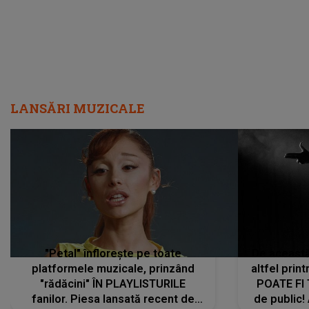
LANSĂRI MUZICALE
"Petal" înflorește pe toate
De această 
platformele muzicale, prinzând
altfel prin
"rădăcini" ÎN PLAYLISTURILE
POATE FI
fanilor. Piesa lansată recent de
de public!