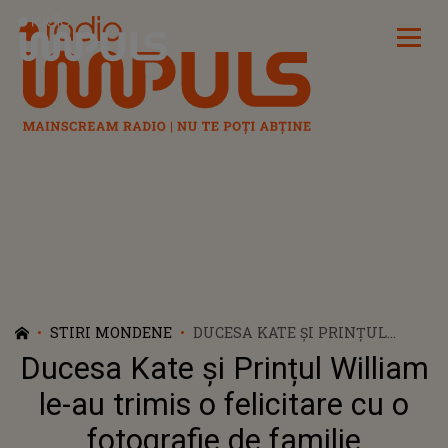
Radio Impuls
STIRI MONDENE
DUCESA KATE ȘI PRINȚUL
WILLIAM LE-AU TRIMIS O
Ducesa Kate și Prințul William
FELICITARE CU O FOTOGRAFIE
DE FAMILIE LUCRĂTORILOR
le-au trimis o felicitare cu o
SANITARI
fotografie de familie