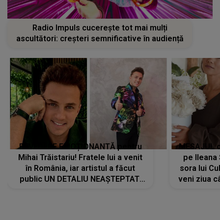
Radio Impuls cucerește tot mai mulți
ascultători: creșteri semnificative în audiență
REVEDERE EMOȚIONANTĂ pentru
MESAJUL ca
Mihai Trăistariu! Fratele lui a venit
pe Ilean
în România, iar artistul a făcut
sora lui Cu
public UN DETALIU NEAȘTEPTAT:
veni ziua c
"Nu știu ce să-i zic. Voi ce spuneți
? Să se..."