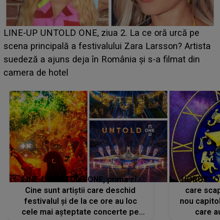
Ce a dezvăluit noua concurentă din "Casa Iubirii" l-a
luat prin surprindere pe Emanuel. CINE ESTE
a
BĂIATUL VIZAT de Alexandra?! Aflându-se în fața
faptului împlinit, A RECUNOSCUT IMEDIAT: "Am
avut..."
LINE-UP UNTOLD ONE, prima zi.
HOROSCOP 
Cine sunt artiștii care deschid
care scap
festivalul și de la ce ore au loc
nou capitol
cele mai așteptate concerte pe
care a