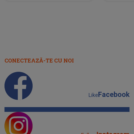
scena principală?
perioadă 
CONECTEAZĂ-TE CU NOI
Facebook
Like