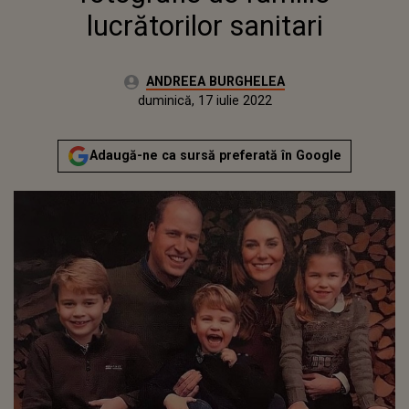
lucrătorilor sanitari
Autor:
ANDREEA BURGHELEA
Publicat:
marți, 15 decembrie 2020
Actualizat:
duminică, 17 iulie 2022
Adaugă-ne ca sursă preferată în Google