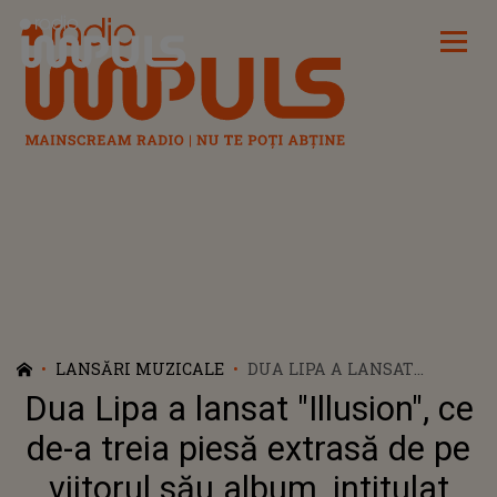
Radio Impuls
LANSĂRI MUZICALE
DUA LIPA A LANSAT
"ILLUSION", CE DE-A TREIA
Dua Lipa a lansat "Illusion", ce
PIESĂ EXTRASĂ DE PE
VIITORUL SĂU ALBUM,
de-a treia piesă extrasă de pe
INTITULAT "RADICAL
viitorul său album, intitulat
OPTIMISM"