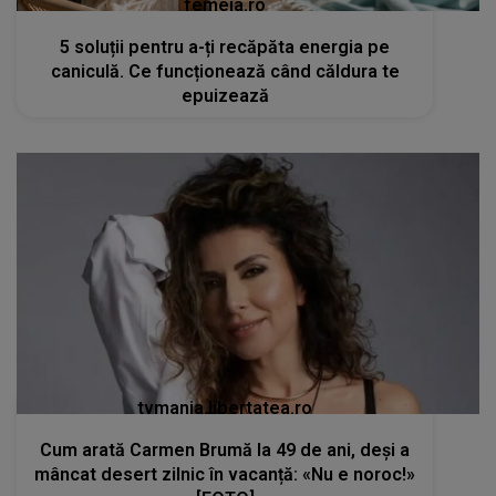
femeia.ro
5 soluții pentru a-ți recăpăta energia pe
caniculă. Ce funcționează când căldura te
epuizează
tvmania.libertatea.ro
Cum arată Carmen Brumă la 49 de ani, deși a
mâncat desert zilnic în vacanță: «Nu e noroc!»