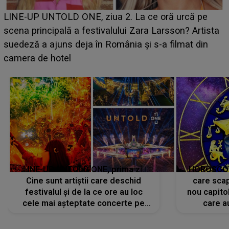
Ce a dezvăluit noua concurentă din "Casa Iubirii" l-a
luat prin surprindere pe Emanuel. CINE ESTE
ta
BĂIATUL VIZAT de Alexandra?! Aflându-se în fața
faptului împlinit, A RECUNOSCUT IMEDIAT: "Am
avut..."
LINE-UP UNTOLD ONE, prima zi.
HOROSCOP 
Cine sunt artiștii care deschid
care scap
festivalul și de la ce ore au loc
nou capitol
cele mai așteptate concerte pe
care a
scena principală?
perioadă 