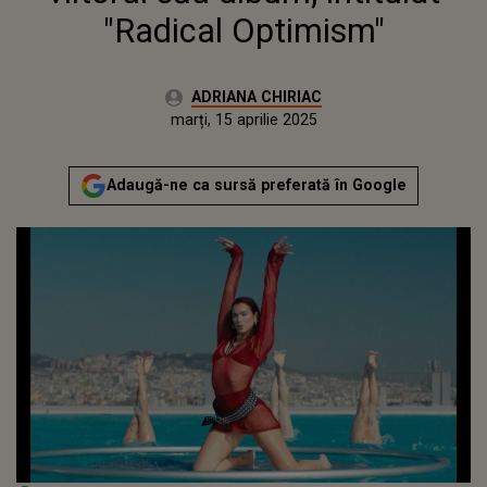
"Radical Optimism"
Autor:
ADRIANA CHIRIAC
Publicat:
luni, 15 aprilie 2024
Actualizat:
marți, 15 aprilie 2025
Adaugă-ne ca sursă preferată în Google