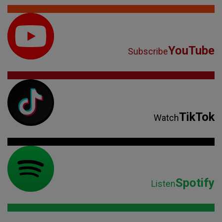
YouTube
Subscribe
TikTok
Watch
Spotify
Listen