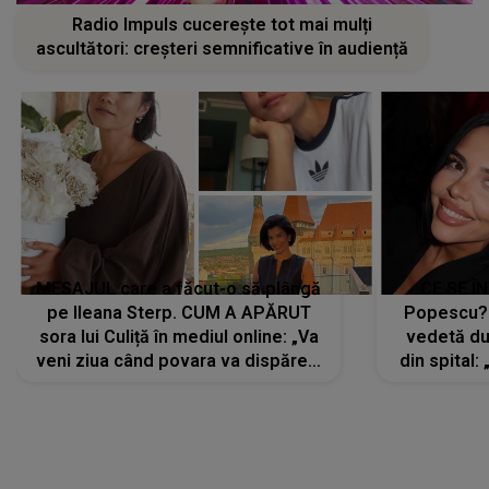
Radio Impuls cucerește tot mai mulți
ascultători: creșteri semnificative în audiență
MESAJUL care a făcut-o să plângă
CE SE Î
pe Ileana Sterp. CUM A APĂRUT
Popescu?
sora lui Culiță în mediul online: „Va
vedetă du
veni ziua când povara va dispărea,
din spital:
iar lacrimile...”