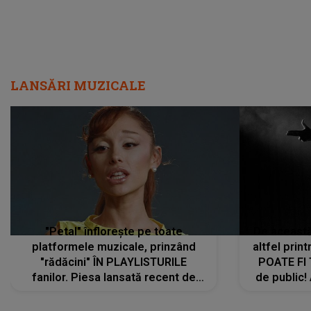
LANSĂRI MUZICALE
"Petal" înflorește pe toate
De această 
platformele muzicale, prinzând
altfel prin
"rădăcini" ÎN PLAYLISTURILE
POATE FI
fanilor. Piesa lansată recent de
de public!
Ariana Grande îi face pe
a lansat V
ascultători SĂ O ASCULTE PE