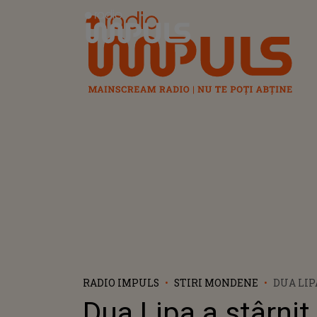
Radio Impuls
RADIO IMPULS
STIRI MONDENE
DUA LIP
ENTUZI
Dua Lipa a stârnit
FANILOR