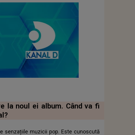
re la noul ei album. Când va fi
al?
tre senzațiile muzicii pop. Este cunoscută