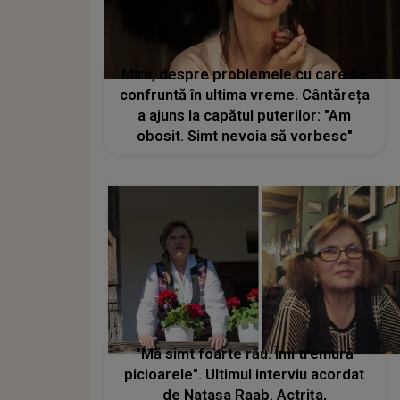
Mira, despre problemele cu care se
confruntă în ultima vreme. Cântăreța
a ajuns la capătul puterilor: "Am
obosit. Simt nevoia să vorbesc"
"Mă simt foarte rău. Îmi tremură
picioarele". Ultimul interviu acordat
de Natașa Raab. Actrița,