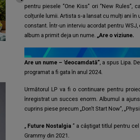
pentru piesele ”One Kiss” ori ”New Rules”, ca
colțurile lumii. Artista s-a lansat cu mulți ani î
constant. Într-un interviu acordat pentru WSJ,
album a primit deja un nume.
„Are o viziune.
Are un nume – 'deocamdată”
, a spus Lipa. D
programat a fi gata în anul 2024.
Următorul LP va fi o continuare pentru proiec
înregistrat un succes enorm. Albumul a ajuns 
cuprins piese precum „Don’t Start Now”, „Physical”
„
Future Nostalgia
” a câștigat titlul pentru 
Grammy din 2021.