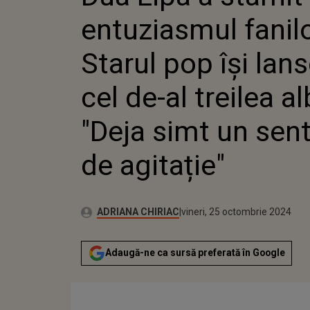
ÎȘI LAN
entuziasmul fanilo
AL TREI
"DEJA S
SENTIM
Starul pop își lan
AGITAȚI
cel de-al treilea a
"Deja simt un sen
de agitație"
Publicat:
Autor:
miercuri, 25 octombrie 2023
Actualizat:
ADRIANA CHIRIAC
vineri, 25 octombrie 2024
Adaugă-ne ca sursă preferată în Google