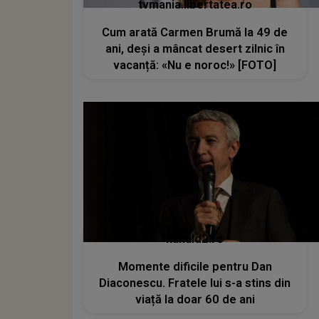
tvmania.libertatea.ro
Cum arată Carmen Brumă la 49 de
ani, deși a mâncat desert zilnic în
vacanță: «Nu e noroc!» [FOTO]
kanald2.ro
Momente dificile pentru Dan
Diaconescu. Fratele lui s-a stins din
viață la doar 60 de ani