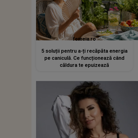
femeia.ro
5 soluții pentru a-ți recăpăta energia
pe caniculă. Ce funcționează când
căldura te epuizează