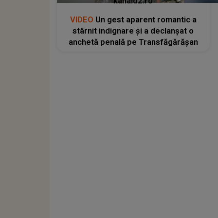
kanald2.ro
VIDEO
Un gest aparent romantic a
stârnit indignare și a declanșat o
anchetă penală pe Transfăgărășan