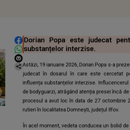
DISTRIBUIE ARTICOLUL
Dorian Popa este judecat pent
substanțelor interzise.
Astăzi, 19 ianuarie 2026, Dorian Popa s-a prezen
judecat în dosarul în care este cercetat 
influența substanțelor interzise. Influcencerul
de bodyguarzi, atrăgând atenția presei încă de l
procesul a avut loc în data de 27 octombrie 202
rutieri în localitatea Domnești, județul Ilfov.
În acel moment, vedeta conducea un bolid de lu