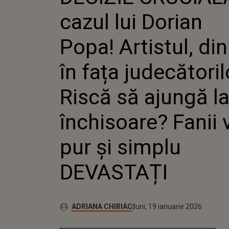
NOU, ÎN
cazul lui Dorian
JUDECĂT
SĂ AJUN
ÎNCHISO
Popa! Artistul, din
VOR FI 
DEVASTA
în fața judecătoril
Riscă să ajungă l
închisoare? Fanii v
pur și simplu
DEVASTAȚI
Autor:
Publicat:
ADRIANA CHIRIAC
luni, 19 ianuarie 2026