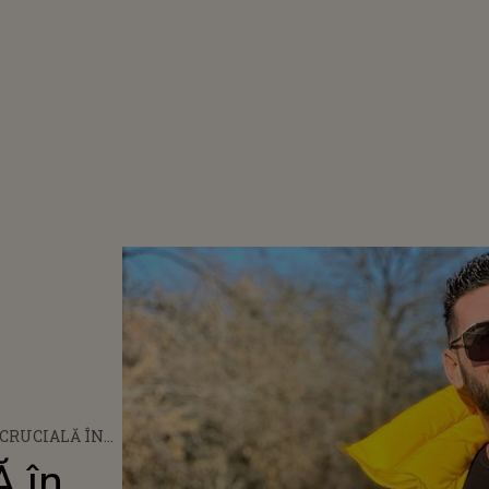
 CRUCIALĂ ÎN
UI DORIAN
 în
RTISTUL, DIN