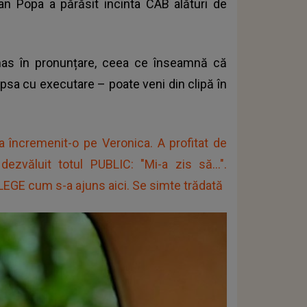
an Popa a părăsit incinta CAB alături de
ămas în pronunțare, ceea ce înseamnă că
apsa cu executare – poate veni din clipă în
încremenit-o pe Veronica. A profitat de
zvăluit totul PUBLIC: "Mi-a zis să...".
LEGE cum s-a ajuns aici. Se simte trădată