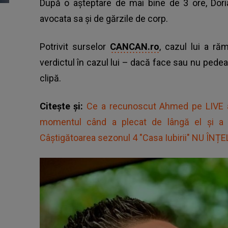
După o așteptare de mai bine de 3 ore, Dori
avocata sa și de gărzile de corp.
Potrivit surselor
CANCAN.ro
, cazul lui a r
verdictul în cazul lui – dacă face sau nu pede
clipă.
Citește și:
Ce a recunoscut Ahmed pe LIVE a 
momentul când a plecat de lângă el și a de
Câștigătoarea sezonul 4 "Casa Iubirii" NU ÎNȚE