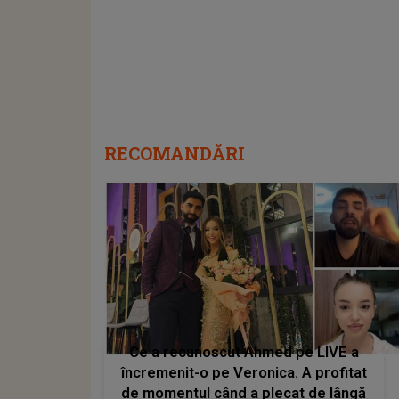
RECOMANDĂRI
Ce a recunoscut Ahmed pe LIVE a
încremenit-o pe Veronica. A profitat
de momentul când a plecat de lângă