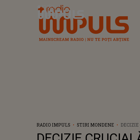
Radio Impuls
RADIO IMPULS
STIRI MONDENE
DECIZIE
CAZUL L
DECIZIE CRUCIALĂ
POPA! A