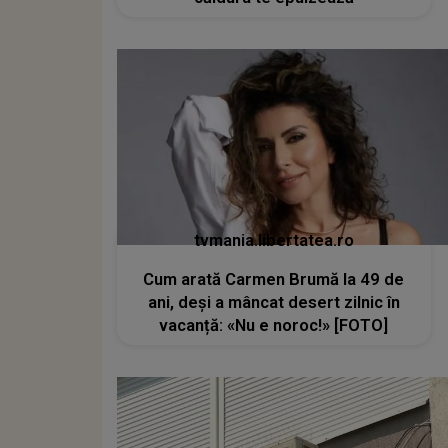
tvmania.libertatea.ro
Cum arată Carmen Brumă la 49 de
ani, deși a mâncat desert zilnic în
vacanță: «Nu e noroc!» [FOTO]