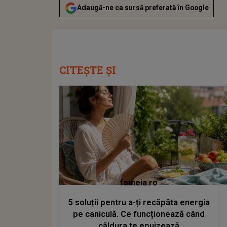
Adaugă-ne ca sursă preferată în Google
CITEȘTE ȘI
femeia.ro
5 soluții pentru a-ți recăpăta energia
pe caniculă. Ce funcționează când
căldura te epuizează