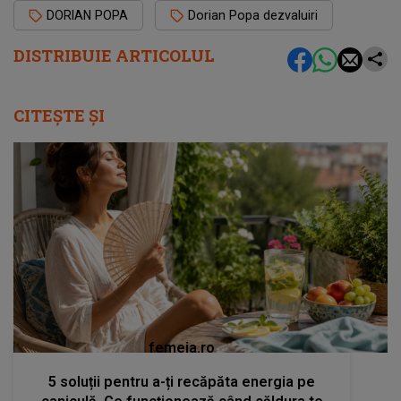
DORIAN POPA
Dorian Popa dezvaluiri
DISTRIBUIE ARTICOLUL
CITEȘTE ȘI
femeia.ro
5 soluții pentru a-ți recăpăta energia pe