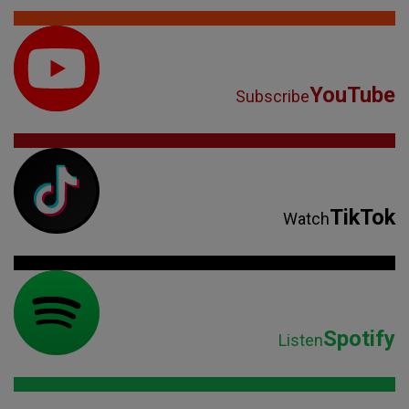
YouTube
Subscribe
TikTok
Watch
Spotify
Listen