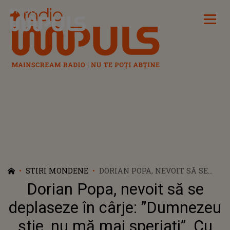
Radio Impuls
STIRI MONDENE
DORIAN POPA, NEVOIT SĂ SE
DEPLASEZE ÎN CÂRJE:
Dorian Popa, nevoit să se
”DUMNEZEU ȘTIE, NU MĂ MAI
SPERIAȚI”. CU CE PROBLEME SE
deplaseze în cârje: ”Dumnezeu
CONFRUNTĂ ARTISTUL
știe, nu mă mai speriați”. Cu