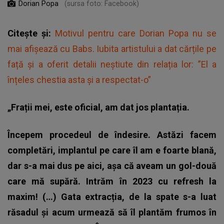
Dorian Popa
(sursa foto: Facebook)
Citește și:
Motivul pentru care Dorian Popa nu se
mai afișează cu Babs. Iubita artistului a dat cărțile pe
față și a oferit detalii neștiute din relația lor: ”El a
înțeles chestia asta și a respectat-o”
„Frații mei, este oficial, am dat jos plantația.
Începem procedeul de îndesire. Astăzi facem
completări, implantul pe care îl am e foarte blană,
dar s-a mai dus pe aici, așa că aveam un gol-două
care mă supără. Intrăm în 2023 cu refresh la
maxim! (…) Gata extracția, de la spate s-a luat
răsadul și acum urmează să îl plantăm frumos în