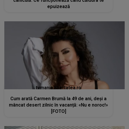
caniculă. Ce funcționează când căldura te
epuizează
tvmania.libertatea.ro
Cum arată Carmen Brumă la 49 de ani, deși a
mâncat desert zilnic în vacanță: «Nu e noroc!»
[FOTO]