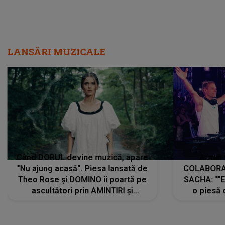
LANSĂRI MUZICALE
Când DORUL devine muzică, apare
Armin 
"Nu ajung acasă". Piesa lansată de
COLABORAR
Theo Rose și DOMINO îi poartă pe
SACHA: ""E
ascultători prin AMINTIRI și
o piesă 
REGĂSIRI, iar drumul emoțiilor
imediat pre
trece prin sufletul publicului:
cu mine șt
"Pentru toți cei care au plecat
păstrăm do