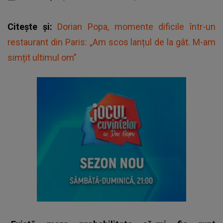
Citește și:
Dorian Popa, momente dificile într-un
restaurant din Paris: „Am scos lanțul de la gât. M-am
simțit ultimul om”