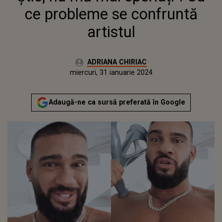
ce probleme se confruntă
artistul
Autor:
ADRIANA CHIRIAC
Publicat:
marți, 31 ianuarie 2023
Actualizat:
miercuri, 31 ianuarie 2024
Adaugă-ne ca sursă preferată în Google