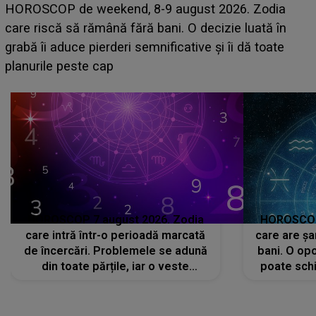
Emanuel a ținut ACEST DETALIU ASCUNS până
acum! În fața Alexandrei, concurentul din Casa Iubirii
face o MĂRTURISIRE NEAȘTEPTATĂ despre mama
sa: "I-am spus și ei în față, eu nu te iubesc pentru
că..."
HOROSCOP 7 august 2026. Zodia
HOROSCOP 
care intră într-o perioadă marcată
care are șa
de încercări. Problemele se adună
bani. O opo
din toate părțile, iar o veste
poate schi
neașteptată îi dă planurile peste
la
cap