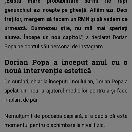
„Există mare probabilitate să-mi fie rupt
genunchiul azi-noapte pe gheață. Aflăm azi. Deci
fraților, mergem să facem un RMN și să vedem ce
urmează. Dumnezeu știe, nu mă mai speriați
aiurea. Începe un nou capitol."
, a declarat
Dorian
Popa
pe contul său personal de Instagram.
Dorian Popa a început anul cu o
nouă intervenție estetică
De curând, chiar la începutul noului an, Dorian Popa a
apelat din nou la ajutorul medicilor pentru a-și face
implant de păr.
Nemulțumit de podoaba capilară, el a decis că este
momentul pentru o schimbare la nivel fizic.