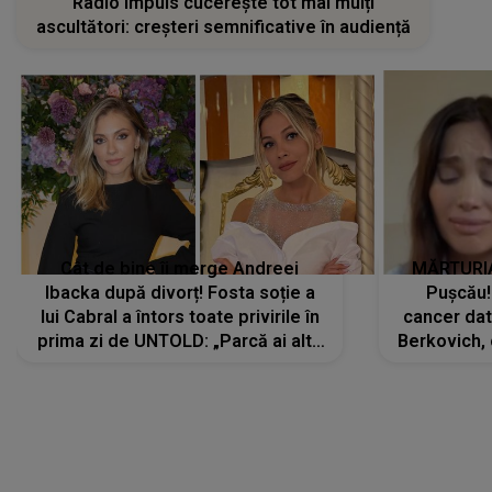
Radio Impuls cucerește tot mai mulți
ascultători: creșteri semnificative în audiență
Cât de bine îi merge Andreei
MĂRTURIA
Ibacka după divorț! Fosta soție a
Pușcău!
lui Cabral a întors toate privirile în
cancer dato
prima zi de UNTOLD: „Parcă ai altă
Berkovich, 
strălucire, emani putere,
accident ru
încredere, siguranță...”
Dacă nu 