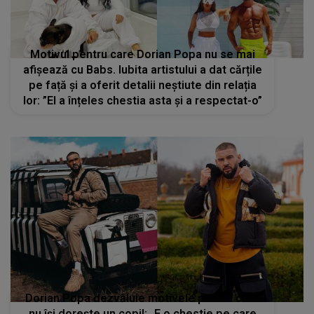
Motivul pentru care Dorian Popa nu se mai
afișează cu Babs. Iubita artistului a dat cărțile
pe față și a oferit detalii neștiute din relația
lor: ”El a înțeles chestia asta și a respectat-o”
Dorian Popa dezvăluie motivele pentru care
nu își dorește un copil: „E o chestie pe care