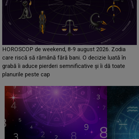
Emanuel a ținut ACEST DETALIU ASCUNS până
a
acum! În fața Alexandrei, concurentul din Casa Iubi
n
face o MĂRTURISIRE NEAȘTEPTATĂ despre ma
e
sa: "I-am spus și ei în față, eu nu te iubesc pentru
că..."