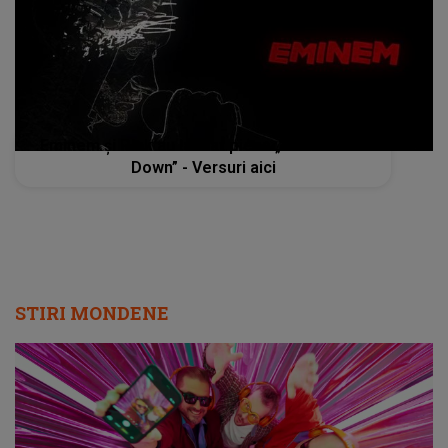
Eminem și P!nk au lansat piesa „Won´t Back
Down” - Versuri aici
STIRI MONDENE