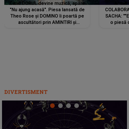
Când DORUL devine muzică, apare
Armin 
"Nu ajung acasă". Piesa lansată de
COLABORAR
Theo Rose și DOMINO îi poartă pe
SACHA: ""E
ascultători prin AMINTIRI și
o piesă 
REGĂSIRI, iar drumul emoțiilor
imediat pre
trece prin sufletul publicului:
cu mine șt
"Pentru toți cei care au plecat
păstrăm do
departe ca să le fie mai bine"
DIVERTISMENT