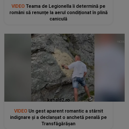
VIDEO
Teama de Legionella îi determină pe
români să renunțe la aerul condiționat în plină
caniculă
kanald2.ro
VIDEO
Un gest aparent romantic a stârnit
indignare și a declanșat o anchetă penală pe
Transfăgărășan