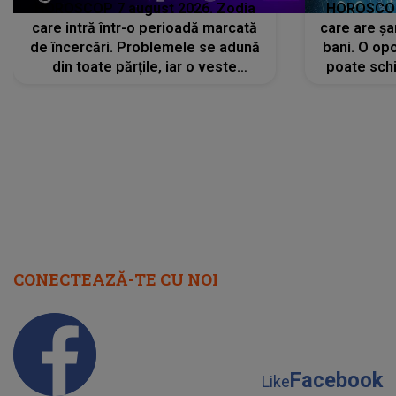
HOROSCOP 7 august 2026. Zodia
HOROSCOP 
care intră într-o perioadă marcată
care are șa
de încercări. Problemele se adună
bani. O opo
din toate părțile, iar o veste
poate schi
neașteptată îi dă planurile peste
la
cap
CONECTEAZĂ-TE CU NOI
Facebook
Like