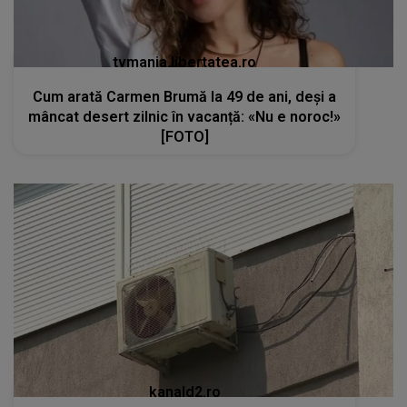
tvmania.libertatea.ro
Cum arată Carmen Brumă la 49 de ani, deși a
mâncat desert zilnic în vacanță: «Nu e noroc!»
[FOTO]
kanald2.ro