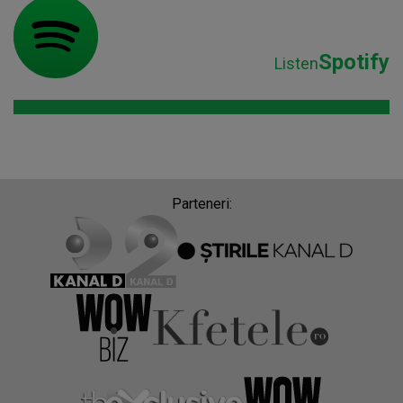
Spotify
Listen
Parteneri: