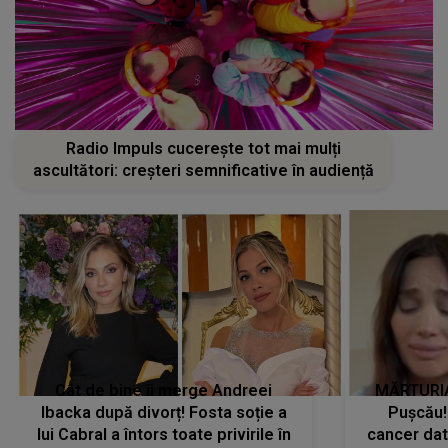
Radio Impuls cucerește tot mai mulți
ascultători: creșteri semnificative în audiență
Cât de bine îi merge Andreei
MĂRTURIA
Ibacka după divorț! Fosta soție a
Pușcău!
lui Cabral a întors toate privirile în
cancer dato