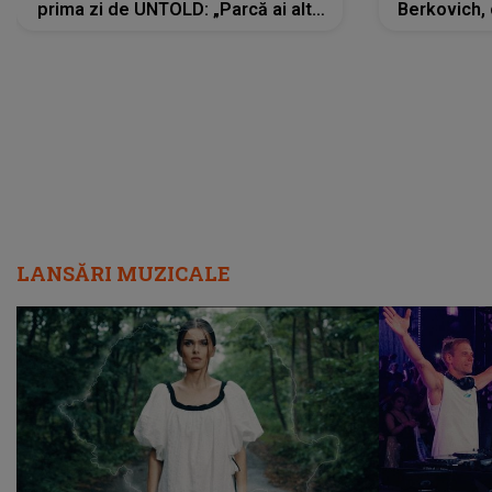
prima zi de UNTOLD: „Parcă ai altă
Berkovich, 
strălucire, emani putere,
accident ru
încredere, siguranță...”
Dacă nu 
LANSĂRI MUZICALE