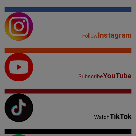
Instagram
Follow
YouTube
Subscribe
TikTok
Watch