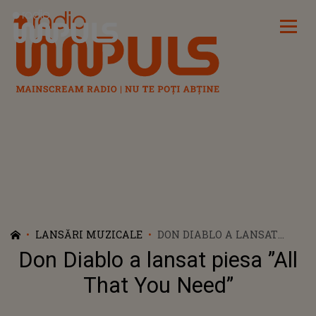
Radio Impuls
LANSĂRI MUZICALE
DON DIABLO A LANSAT
PIESA ”ALL THAT YOU
Don Diablo a lansat piesa ”All
NEED”
That You Need”