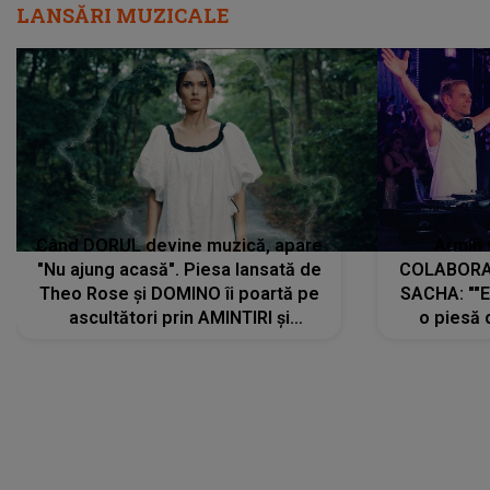
LANSĂRI MUZICALE
Când DORUL devine muzică, apare
Armin 
"Nu ajung acasă". Piesa lansată de
COLABORAR
Theo Rose și DOMINO îi poartă pe
SACHA: ""E
ascultători prin AMINTIRI și
o piesă 
REGĂSIRI, iar drumul emoțiilor
imediat pre
trece prin sufletul publicului:
cu mine șt
"Pentru toți cei care au plecat
păstrăm do
departe ca să le fie mai bine"