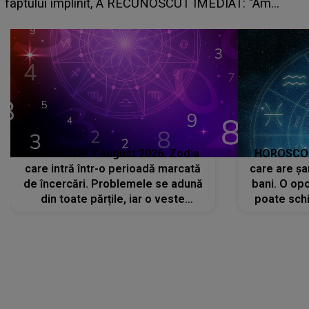
planurile peste cap
SCUT IMEDIAT: "Am
HOROSCOP 7 august 2026. Zodia
HOROSCOP 
care intră într-o perioadă marcată
care are șa
de încercări. Problemele se adună
bani. O opo
din toate părțile, iar o veste
poate schi
neașteptată îi dă planurile peste
la
cap