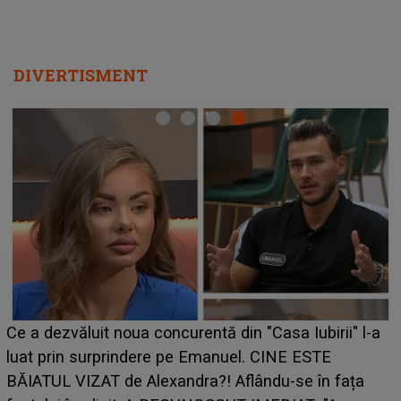
DIVERTISMENT
HOROSCOP de weekend, 8-9 au
 din "Casa Iubirii" l-a
care riscă să rămână fără bani. 
nuel. CINE ESTE
grabă îi aduce pierderi semnifica
 Aflându-se în fața