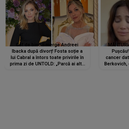
Cât de bine îi merge Andreei
MĂRTURIA
Ibacka după divorț! Fosta soție a
Pușcău!
lui Cabral a întors toate privirile în
cancer dato
prima zi de UNTOLD: „Parcă ai altă
Berkovich, 
strălucire, emani putere,
accident ru
încredere, siguranță...”
Dacă nu 