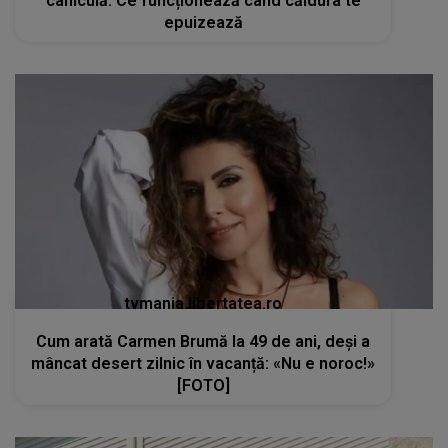
caniculă. Ce funcționează când căldura te
epuizează
tvmania.libertatea.ro
Cum arată Carmen Brumă la 49 de ani, deși a
mâncat desert zilnic în vacanță: «Nu e noroc!»
[FOTO]