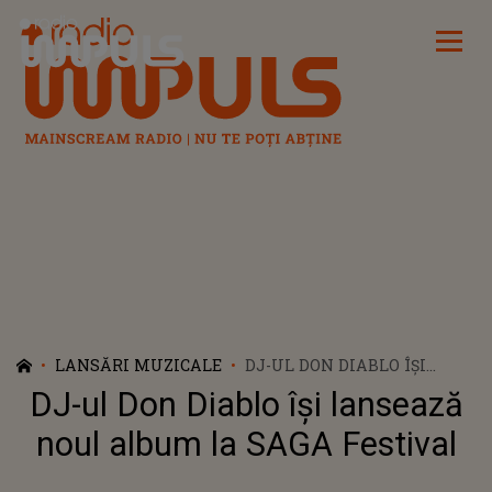
Radio Impuls
LANSĂRI MUZICALE
DJ-UL DON DIABLO ÎȘI
LANSEAZĂ NOUL ALBUM
DJ-ul Don Diablo își lansează
LA SAGA FESTIVAL
noul album la SAGA Festival