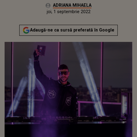
Autor:
ADRIANA MIHAELA
Publicat:
miercuri, 1 septembrie 2021
Actualizat:
joi, 1 septembrie 2022
Adaugă-ne ca sursă preferată în Google