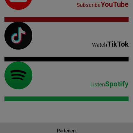
YouTube
Subscribe
TikTok
Watch
Spotify
Listen
Parteneri: