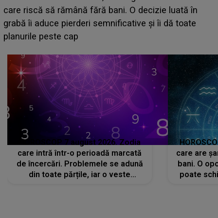
acum! În fața Alexandrei, concurentul din Casa Iubirii
face o MĂRTURISIRE NEAȘTEPTATĂ despre mama
sa: "I-am spus și ei în față, eu nu te iubesc pentru
că..."
HOROSCOP 7 august 2026. Zodia
HOROSCOP 
care intră într-o perioadă marcată
care are șa
de încercări. Problemele se adună
bani. O opo
din toate părțile, iar o veste
poate schi
neașteptată îi dă planurile peste
la
cap