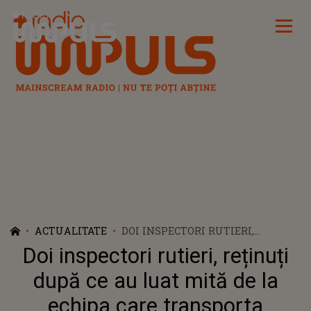
Radio Impuls
ACTUALITATE
DOI INSPECTORI RUTIERI,
REȚINUȚI DUPĂ CE AU LUAT
Doi inspectori rutieri, reținuți
MITĂ DE LA ECHIPA CARE
TRANSPORTA ECHIPAMENTELE
după ce au luat mită de la
PENTRU CONCERTUL LUI ROBBIE
echipa care transporta
WILLIAMS DIN BULGARIA! PESTE