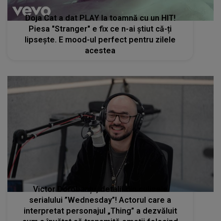
Doja Cat a dat PLAY la toamnă cu un HIT!
Piesa "Stranger" e fix ce n-ai știut că-ți
lipsește. E mood-ul perfect pentru zilele
acestea
Victor Dorobanțu, detalii din culisele
serialului ”Wednesday”! Actorul care a
interpretat personajul „Thing” a dezvăluit