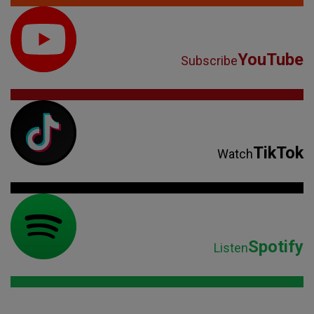
YouTube
Subscribe
TikTok
Watch
Spotify
Listen