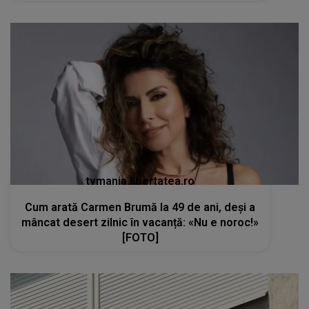
tvmania.libertatea.ro
Cum arată Carmen Brumă la 49 de ani, deși a
mâncat desert zilnic în vacanță: «Nu e noroc!»
[FOTO]