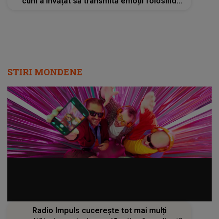
cum a învățat să transmită emoții folosind
doar mâna dreaptă: „Am stat două luni într-un
studio plin cu obiecte pe care să exersez”
STIRI MONDENE
Radio Impuls cucerește tot mai mulți