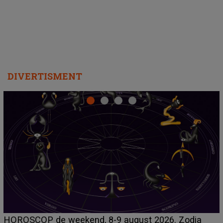
departe ca să le fie mai bine"
DIVERTISMENT
Emanuel a ținut ACEST DETALIU ASCUNS până