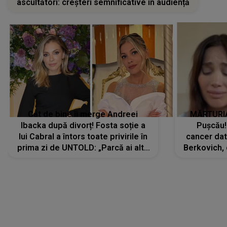
ascultători: creșteri semnificative în audiență
Cât de bine îi merge Andreei
MĂRTURIA
Ibacka după divorț! Fosta soție a
Pușcău!
lui Cabral a întors toate privirile în
cancer dato
prima zi de UNTOLD: „Parcă ai altă
Berkovich, 
strălucire, emani putere,
accident ru
încredere, siguranță...”
Dacă nu 