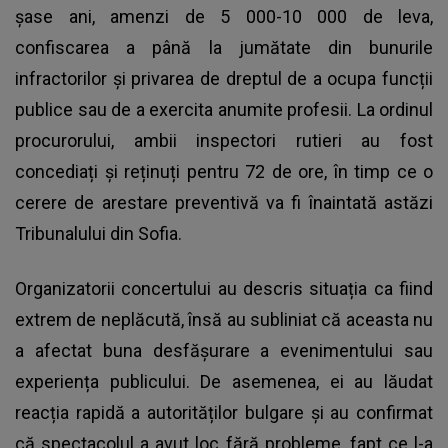
șase ani, amenzi de 5 000-10 000 de leva,
confiscarea a până la jumătate din bunurile
infractorilor și privarea de dreptul de a ocupa funcții
publice sau de a exercita anumite profesii. La ordinul
procurorului, ambii inspectori rutieri au fost
concediați și reținuți pentru 72 de ore, în timp ce o
cerere de arestare preventivă va fi înaintată astăzi
Tribunalului din Sofia.
Organizatorii
concertului
au descris situația ca fiind
extrem de neplăcută, însă au subliniat că aceasta nu
a afectat buna desfășurare a evenimentului sau
experiența publicului. De asemenea, ei au lăudat
reacția rapidă a autorităților bulgare și au confirmat
că spectacolul a avut loc fără probleme, fapt ce l-a