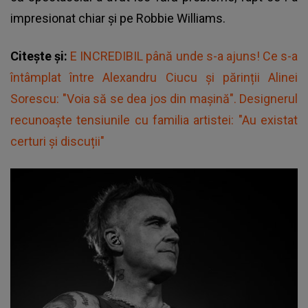
impresionat chiar și pe Robbie Williams.
Citește și:
E INCREDIBIL până unde s-a ajuns! Ce s-a
întâmplat între Alexandru Ciucu şi părinții Alinei
Sorescu: "Voia să se dea jos din maşină". Designerul
recunoaște tensiunile cu familia artistei: "Au existat
certuri și discuții"