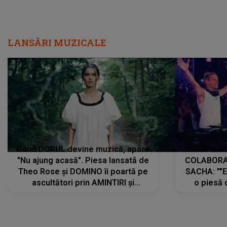
LANSĂRI MUZICALE
Când DORUL devine muzică, apare
Armin 
"Nu ajung acasă". Piesa lansată de
COLABORAR
Theo Rose și DOMINO îi poartă pe
SACHA: ""E
ascultători prin AMINTIRI și
o piesă 
REGĂSIRI, iar drumul emoțiilor
imediat pre
trece prin sufletul publicului:
cu mine șt
"Pentru toți cei care au plecat
păstrăm do