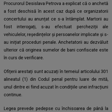
Procurorul Desislava Petrova a explicat că o anchetă
a fost deschisă în acest caz după ce organizatorii
concertului au anunțat ce s-a întâmplat. Martorii au
fost interogați, s-au efectuat percheziții ale
vehiculelor, reședințelor și persoanelor implicate și s-
au inițiat proceduri penale. Anchetatorii au dezvăluit
ulterior că originea sumelor de bani confiscate este
în curs de verificare.
Ofițerii arestați sunt acuzați în temeiul articolului 301
alineatul (1) din Codul penal pentru luare de mită,
unul dintre ei fiind acuzat în condițiile unei infracțiuni
continue.
Legea prevede pedepse cu închisoarea de până la