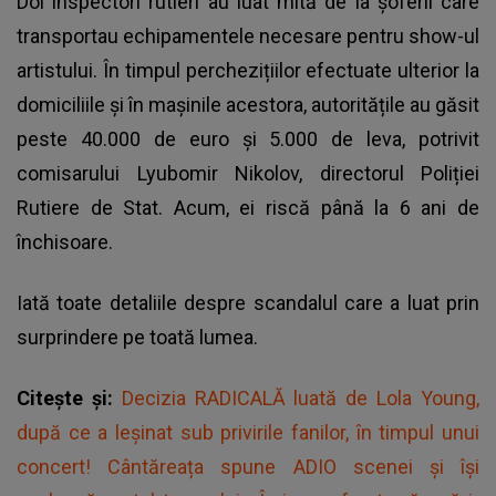
Doi inspectori rutieri au luat mită de la șoferii care
transportau echipamentele necesare pentru show-ul
artistului. În timpul perchezițiilor efectuate ulterior la
domiciliile și în mașinile acestora, autoritățile au găsit
peste 40.000 de euro și 5.000 de leva, potrivit
comisarului Lyubomir Nikolov, directorul Poliției
Rutiere de Stat. Acum, ei riscă până la 6 ani de
închisoare.
Iată toate detaliile despre scandalul care a luat prin
surprindere pe toată lumea.
Citește și:
Decizia RADICALĂ luată de Lola Young,
după ce a leșinat sub privirile fanilor, în timpul unui
concert! Cântăreața spune ADIO scenei și își