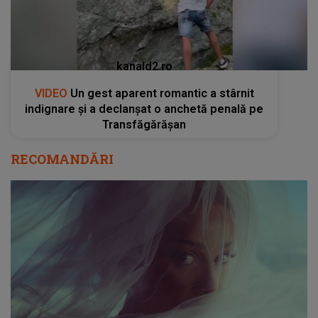
kanald2.ro
VIDEO
Un gest aparent romantic a stârnit
indignare și a declanșat o anchetă penală pe
Transfăgărășan
RECOMANDĂRI