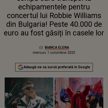
40.000 DE EURO AU FOST GĂSIȚI
echipamentele pentru
ÎN CASELE LOR
concertul lui Robbie Williams
din Bulgaria! Peste 40.000 de
euro au fost găsiți în casele lor
Autor:
BIANCA ELENA
Publicat:
miercuri, 1 octombrie 2025
Adaugă-ne ca sursă preferată în Google