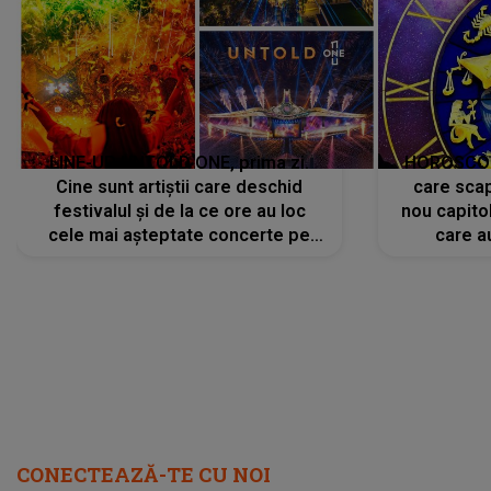
LINE-UP UNTOLD ONE, prima zi.
HOROSCOP 
Cine sunt artiștii care deschid
care scap
festivalul și de la ce ore au loc
nou capitol
cele mai așteptate concerte pe
care a
scena principală?
perioadă 
CONECTEAZĂ-TE CU NOI