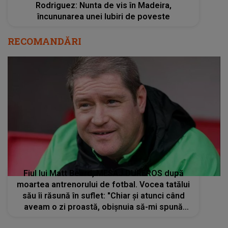
Rodriguez: Nunta de vis în Madeira,
încununarea unei Iubiri de poveste
RECOMANDĂRI
Fiul lui Matt Beard, MESAJ DUREROS după
moartea antrenorului de fotbal. Vocea tatălui
său îi răsună în suflet: "Chiar și atunci când
aveam o zi proastă, obișnuia să-mi spună
mereu". Cuvintele tânărului te vor face sa