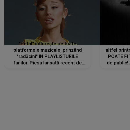
"Petal" înflorește pe toate
De această 
platformele muzicale, prinzând
altfel prin
"rădăcini" ÎN PLAYLISTURILE
POATE FI
fanilor. Piesa lansată recent de
de public!
Ariana Grande îi face pe
a lansat V
ascultători SĂ O ASCULTE PE
REPEAT