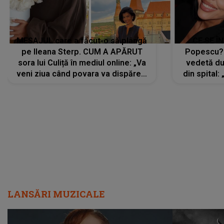
MESAJUL care a făcut-o să plângă
CE SE Î
pe Ileana Sterp. CUM A APĂRUT
Popescu?
sora lui Culiță în mediul online: „Va
vedetă du
veni ziua când povara va dispărea,
din spital:
iar lacrimile...”
LANSĂRI MUZICALE