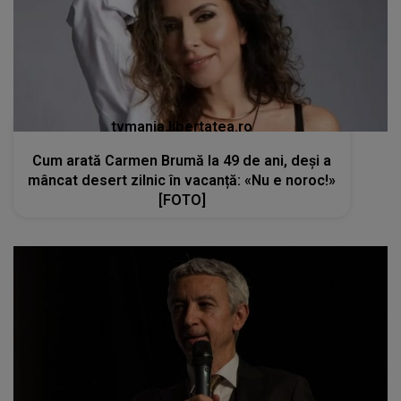
tvmania.libertatea.ro
Cum arată Carmen Brumă la 49 de ani, deși a
mâncat desert zilnic în vacanță: «Nu e noroc!»
[FOTO]