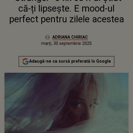
că-ți lipsește. E mood-ul
perfect pentru zilele acestea
Autor:
ADRIANA CHIRIAC
Publicat:
marți, 30 septembrie 2025
Actualizat:
marți, 30 septembrie 2025
Adaugă-ne ca sursă preferată în Google