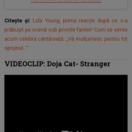
Citește și:
Lola Young, prima reacție după ce s-a
prăbușit pe scenă sub privirile fanilor! Cum se simte
acum celebra cântăreață: „Vă mulțumesc pentru tot
sprijinul...”
VIDEOCLIP: Doja Cat- Stranger