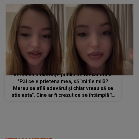
versi lacrimi
Veronica o distruge public pe Alexandrina:
"Păi ce e prietena mea, să îmi fie milă?
Mereu se află adevărul și chiar vreau să se
știe asta". Cine ar fi crezut ce se întâmplă în
spatele camerelor? Concurenta din Casa
Iubirii spune TOT după descalificarea ei