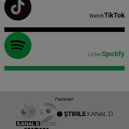
TikTok
Watch
Spotify
Listen
Parteneri: