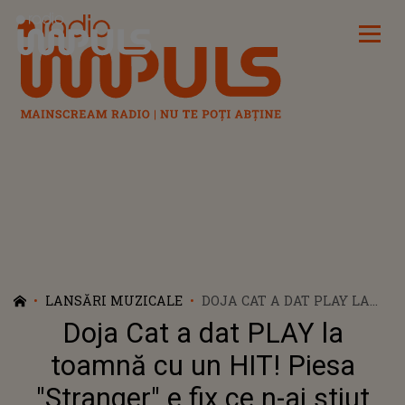
Radio Impuls
LANSĂRI MUZICALE
DOJA CAT A DAT PLAY LA
TOAMNĂ CU UN HIT! PIESA
Doja Cat a dat PLAY la
"STRANGER" E FIX CE N-AI
ȘTIUT CĂ-ȚI LIPSEȘTE. E
toamnă cu un HIT! Piesa
MOOD-UL PERFECT PENTRU
"Stranger" e fix ce n-ai știut
ZILELE ACESTEA