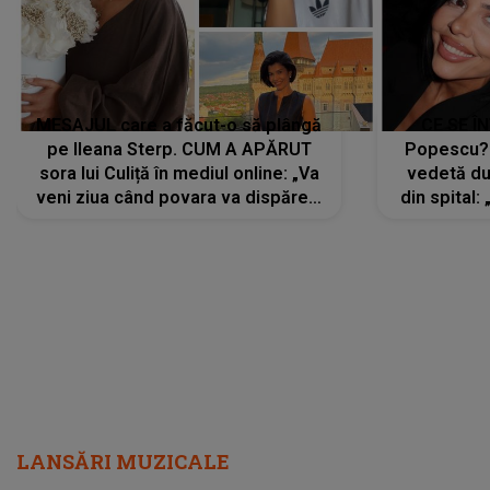
MESAJUL care a făcut-o să plângă
CE SE Î
pe Ileana Sterp. CUM A APĂRUT
Popescu?
sora lui Culiță în mediul online: „Va
vedetă du
veni ziua când povara va dispărea,
din spital:
iar lacrimile...”
LANSĂRI MUZICALE