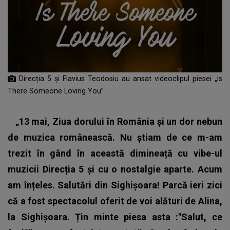
Direcția 5 și Flavius Teodosiu au ansat videoclipul piesei „Is
There Someone Loving You”
„13 mai, Ziua dorului în România și un dor nebun
de muzica românească. Nu știam de ce m-am
trezit în gând în această dimineață cu vibe-ul
muzicii Direcția 5 și cu o nostalgie aparte. Acum
am înțeles. Salutări din Sighișoara! Parcă ieri zici
că a fost spectacolul oferit de voi alături de Alina,
la Sighișoara. Țin minte piesa asta :"Salut, ce