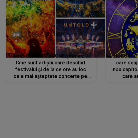
LINE-UP UNTOLD ONE, prima zi.
HOROSCOP 
Cine sunt artiștii care deschid
care scap
festivalul și de la ce ore au loc
nou capitol
cele mai așteptate concerte pe
care a
scena principală?
perioadă 