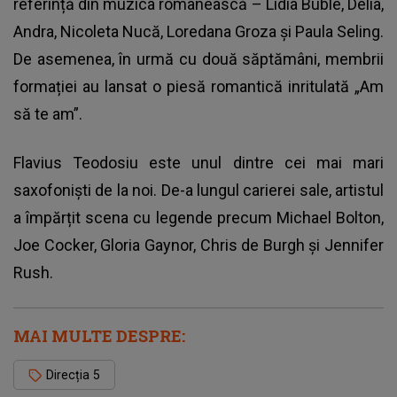
referință din muzica românească – Lidia Buble, Delia,
Andra, Nicoleta Nucă, Loredana Groza și Paula Seling.
De asemenea, în urmă cu două săptămâni, membrii
formației au lansat o piesă romantică inritulată „Am
să te am”.
Flavius Teodosiu este unul dintre cei mai mari
saxofoniști de la noi. De-a lungul carierei sale,
artistul
a împărțit scena cu legende precum Michael Bolton,
Joe Cocker, Gloria Gaynor, Chris de Burgh și Jennifer
Rush.
MAI MULTE DESPRE:
Direcția 5