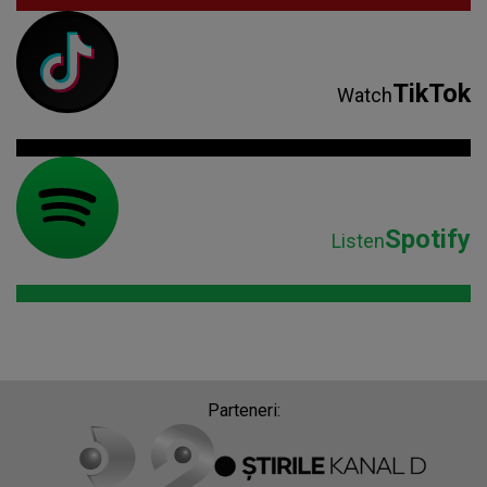
TikTok
Watch
Spotify
Listen
Parteneri: