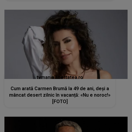
tvmania.libertatea.ro
Cum arată Carmen Brumă la 49 de ani, deși a
mâncat desert zilnic în vacanță: «Nu e noroc!»
[FOTO]