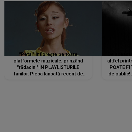
"Petal" înflorește pe toate
De această 
platformele muzicale, prinzând
altfel prin
"rădăcini" ÎN PLAYLISTURILE
POATE FI
fanilor. Piesa lansată recent de
de public!
Ariana Grande îi face pe
a lansat V
ascultători SĂ O ASCULTE PE
REPEAT