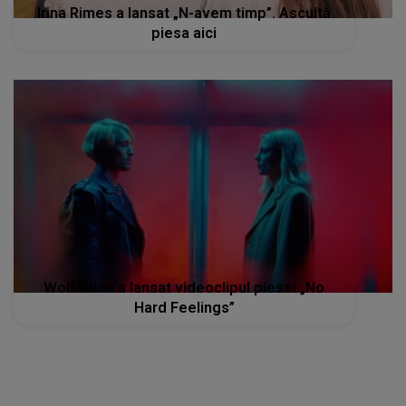
Irina Rimes a lansat „N-avem timp”. Ascultă
piesa aici
Wolf Alice a lansat videoclipul piesei „No
Hard Feelings”