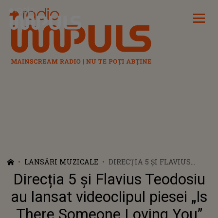
Radio Impuls
LANSĂRI MUZICALE
DIRECȚIA 5 ȘI FLAVIUS
TEODOSIU AU LANSAT
Direcția 5 și Flavius Teodosiu
VIDEOCLIPUL PIESEI „IS
THERE SOMEONE LOVING
au lansat videoclipul piesei „Is
YOU”
There Someone Loving You”