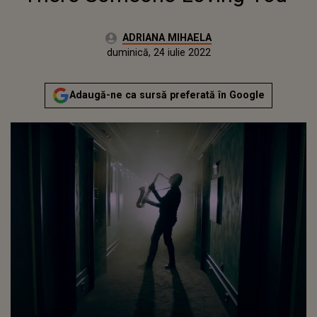
Autor:
ADRIANA MIHAELA
Publicat:
joi, 13 mai 2021
Actualizat:
duminică, 24 iulie 2022
Adaugă-ne ca sursă preferată în Google