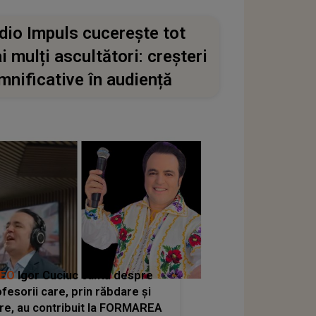
dio Impuls cucerește tot
i mulți ascultători: creșteri
mnificative în audiență
DEO
Igor Cuciuc cântă despre
fesorii care, prin răbdare și
re, au contribuit la FORMAREA