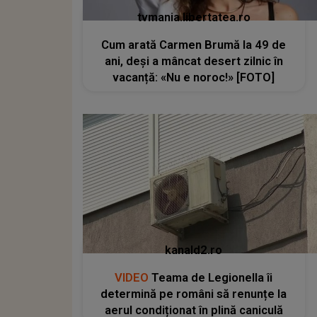
tvmania.libertatea.ro
Cum arată Carmen Brumă la 49 de
ani, deși a mâncat desert zilnic în
vacanță: «Nu e noroc!» [FOTO]
kanald2.ro
VIDEO
Teama de Legionella îi
determină pe români să renunțe la
aerul condiționat în plină caniculă