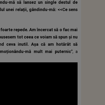
dindu-mă să lansez un
single
destul de
lul unei relații, gândindu-mă: <<Ce sens
m foarte repede. Am încercat să o fac mai
spusesem tot ceea ce voiam să spun și nu
nd ceva inutil. Așa că am hotărât să
 emoționându-mă mult mai puternic"
, a