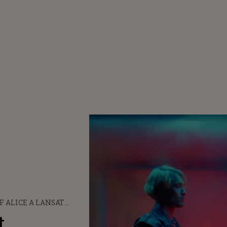
 ALICE A LANSAT
OCLIPUL PIESEI „NO
t
 FEELINGS”