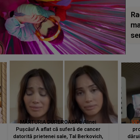
Ra
ma
se
MĂRTURIA DUREROASĂ a Alinei
VI
Pușcău! A aflat că suferă de cancer
pro
datorită prietenei sale, Tal Berkovich,
dărui