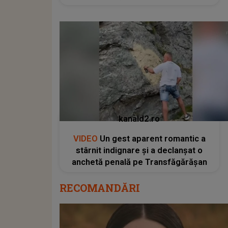
kanald2.ro
VIDEO
Un gest aparent romantic a
stârnit indignare și a declanșat o
anchetă penală pe Transfăgărășan
RECOMANDĂRI