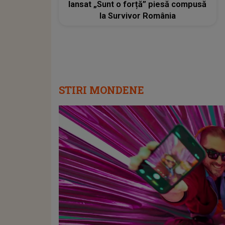
lansat „Sunt o forță” piesă compusă
la Survivor România
STIRI MONDENE