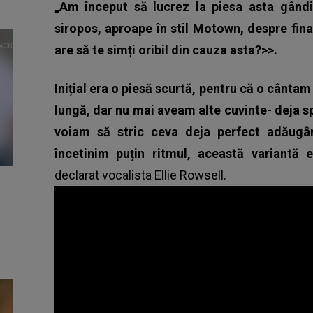
„Am început să lucrez la piesa asta gân
siropos, aproape în stil Motown, despre fina
are să te simți oribil din cauza asta?>>.
Inițial era o piesă scurtă, pentru că o cânta
lungă, dar nu mai aveam alte cuvinte- deja 
voiam să stric ceva deja perfect adăugâ
încetinim puțin ritmul, această variantă
declarat vocalista Ellie Rowsell.