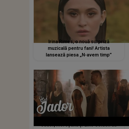
Irina Rimes, o nouă surpriză
muzicală pentru fani! Artista
lansează piesa „N-avem timp”
Jador, Moroșanu și Lino Golden au