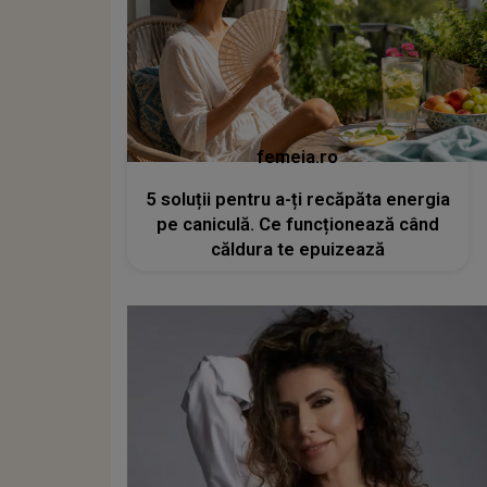
femeia.ro
5 soluții pentru a-ți recăpăta energia
pe caniculă. Ce funcționează când
căldura te epuizează