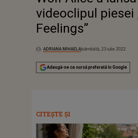
videoclipul piesei
Feelings”
Publicat:
Autor:
miercuri, 12 mai 2021
Actualizat:
ADRIANA MIHAELA
sâmbătă, 23 iulie 2022
Adaugă-ne ca sursă preferată în Google
CITEȘTE ȘI