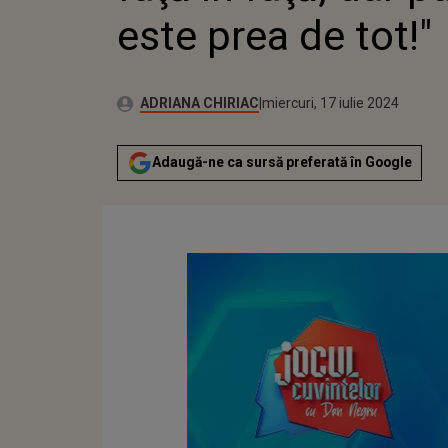
este prea de tot!"
Publicat:
Autor:
luni, 17 iulie 2023
Actualizat:
ADRIANA CHIRIAC
miercuri, 17 iulie 2024
Adaugă-ne ca sursă preferată în Google