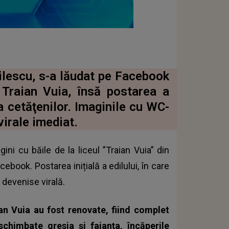
ilescu, s-a lăudat pe Facebook
 Traian Vuia, însă postarea a
ea cetăţenilor. Imaginile cu WC-
virale imediat.
ini cu băile de la liceul ”Traian Vuia” din
cebook. Postarea inițială a edilului, în care
 devenise virală.
aian Vuia au fost renovate, fiind complet
schimbate gresia și faianța, încăperile