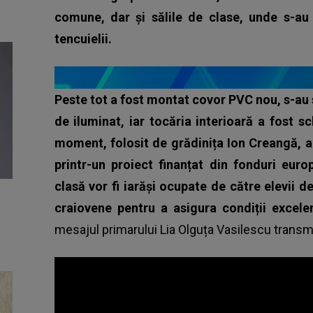
comune, dar și sălile de clase, unde s-au e
tencuielii.
Peste tot a fost montat covor PVC nou, s-au s
de iluminat, iar tocăria interioară a fost sc
moment, folosit de grădinița Ion Creangă, a 
printr-un proiect finanțat din fonduri eur
clasă vor fi iarăși ocupate de către elevii d
craiovene pentru a asigura condiții excele
mesajul primarului Lia Olguța Vasilescu trans