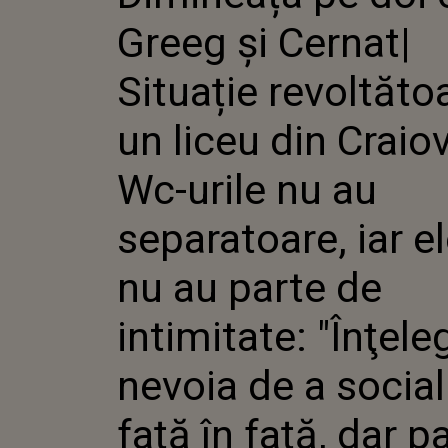
CRAIOVA. WC-URIL
Greeg și Cernat|
SEPARATOARE, IAR 
PARTE DE INTIMITA
NEVOIA DE A SOCIA
Situație revoltătoa
FAŢĂ, DAR PARCĂ E
TOT!"
un liceu din Craio
Wc-urile nu au
separatoare, iar el
nu au parte de
intimitate: "Înţele
nevoia de a social
faţă în faţă, dar p