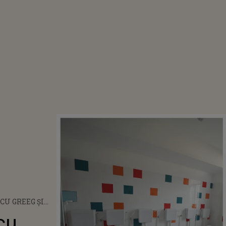
CU GREEG ȘI
cu
UN LICEU DIN