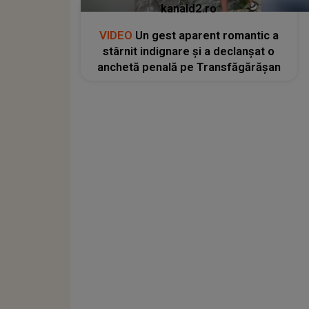
kanald2.ro
VIDEO
Un gest aparent romantic a
stârnit indignare și a declanșat o
anchetă penală pe Transfăgărășan