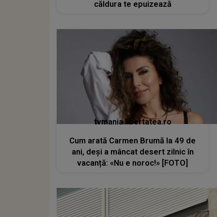
căldura te epuizează
tvmania.libertatea.ro
Cum arată Carmen Brumă la 49 de
ani, deși a mâncat desert zilnic în
vacanță: «Nu e noroc!» [FOTO]