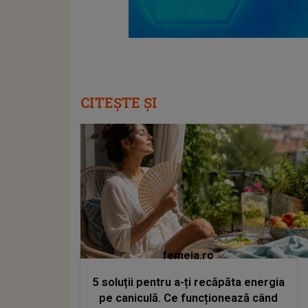
CITEȘTE ȘI
femeia.ro
5 soluții pentru a-ți recăpăta energia
pe caniculă. Ce funcționează când