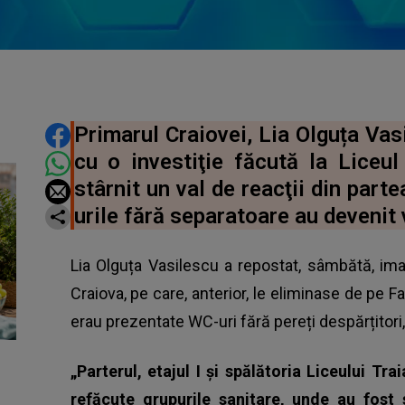
DISTRIBUIE ARTICOLUL
Primarul Craiovei, Lia Olguța Vas
cu o investiţie făcută la Liceul
stârnit un val de reacţii din part
urile fără separatoare au devenit 
Lia Olguța Vasilescu a repostat, sâmbătă, imag
Craiova, pe care, anterior, le eliminase de pe Fa
erau prezentate WC-uri fără pereți despărțitori,
„Parterul, etajul I și spălătoria Liceului Tr
refăcute grupurile sanitare, unde au fost 