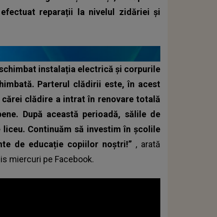
fectuat reparații la nivelul zidăriei și
chimbat instalația electrică și corpurile
himbată. Parterul clădirii este, în acest
cărei clădire a intrat în renovare totală
opene. După această perioadă, sălile de
e liceu. Continuăm să investim în școlile
nte de educație copiilor noștri!”
, arată
mis miercuri pe Facebook.