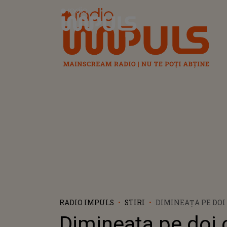
Radio Impuls
RADIO IMPULS
STIRI
DIMINEAȚA PE DOI 
CERNAT| SITUAȚIE
Dimineața pe doi 
REVOLTĂTOARE LA 