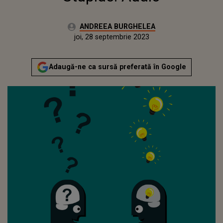
Autor:
ANDREEA BURGHELEA
Publicat:
miercuri, 28 septembrie 2022
Actualizat:
joi, 28 septembrie 2023
Adaugă-ne ca sursă preferată în Google