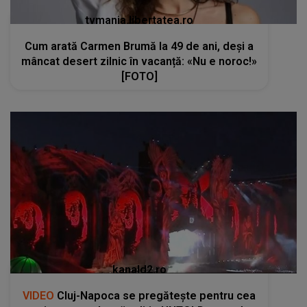
tvmania.libertatea.ro
Cum arată Carmen Brumă la 49 de ani, deși a
mâncat desert zilnic în vacanță: «Nu e noroc!»
[FOTO]
kanald2.ro
VIDEO
Cluj-Napoca se pregătește pentru cea