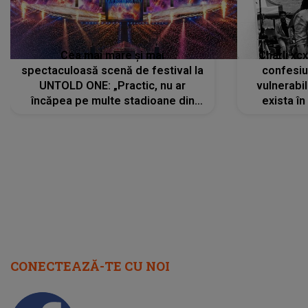
Cea mai mare și mai
Charli xc
spectaculoasă scenă de festival la
confesiu
UNTOLD ONE: „Practic, nu ar
vulnerabil
încăpea pe multe stadioane din
exista în
lume”. Evenimentul începe joi, 6
august 2026
CONECTEAZĂ-TE CU NOI