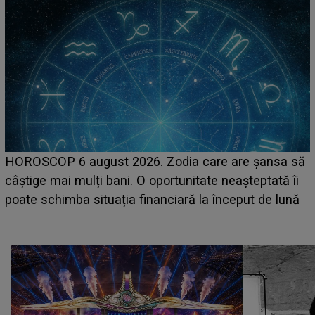
LINE-UP UNTOLD ONE, prima zi. Cine sunt artiști
sa să
care deschid festivalul și de la ce ore au loc cele
tă îi
așteptate concerte pe scena principală?
 lună