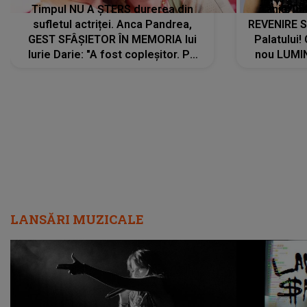
Timpul NU A ȘTERS durerea din
Tania Tu
sufletul actriței. Anca Pandrea,
REVENIRE 
GEST SFÂȘIETOR ÎN MEMORIA lui
Palatului!
Iurie Darie: "A fost copleșitor. Pe
nou LUMI
măsură ce trece timpul parcă..."
pentru a
cântece no
care abia 
LANSĂRI MUZICALE