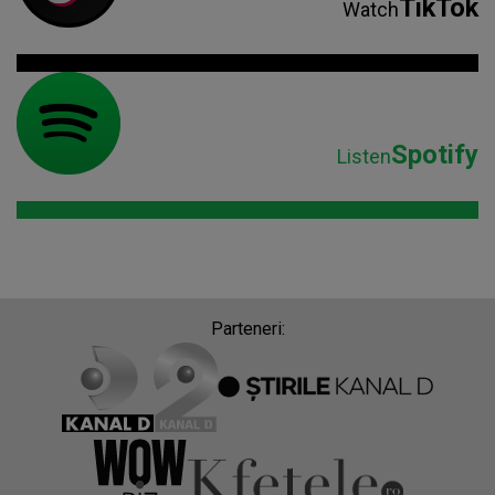
TikTok
Watch
Spotify
Listen
Parteneri: