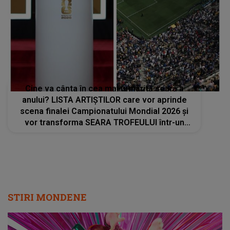
Cine va cânta în cea mai urmărită seară a
anului? LISTA ARTIȘTILOR care vor aprinde
scena finalei Campionatului Mondial 2026 și
vor transforma SEARA TROFEULUI într-un
show de neuitat: "Ceremonia de închidere va
încheia..."
STIRI MONDENE