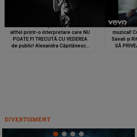
De această dată, "Dilaila" se simte
COLABORAR
altfel printr-o interpretare care NU
muzical! C
POATE FI TRECUTĂ CU VEDEREA
Savali și Ri
de public! Alexandra Căpitănescu
SĂ PRIV
a lansat VERSIUNEA LIVE a piesei
DIVERTISMENT