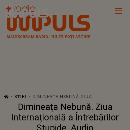
Radio Impuls
STIRI
DIMINEAȚA NEBUNĂ. ZIUA
INTERNAȚIONALĂ A ÎNTREBĂRILOR
Dimineața Nebună. Ziua
STUPIDE. AUDIO
Internațională a Întrebărilor
Stupide. Audio