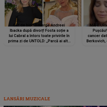
Cât de bine îi merge Andreei
MĂRTURIA
Ibacka după divorț! Fosta soție a
Pușcău!
lui Cabral a întors toate privirile în
cancer dato
prima zi de UNTOLD: „Parcă ai altă
Berkovich, 
strălucire, emani putere,
accident ru
încredere, siguranță...”
Dacă nu 
LANSĂRI MUZICALE