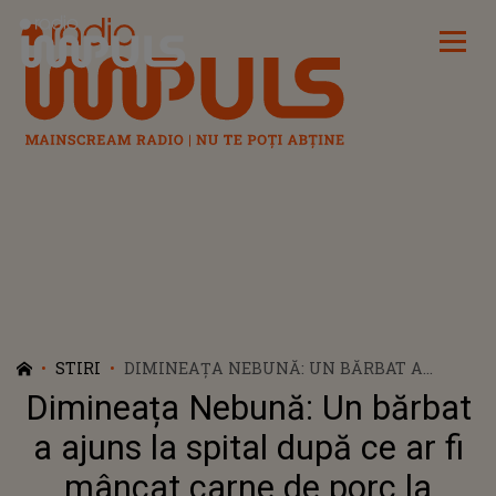
Radio Impuls
STIRI
DIMINEAȚA NEBUNĂ: UN BĂRBAT A
AJUNS LA SPITAL DUPĂ CE AR FI MÂNCAT
Dimineața Nebună: Un bărbat
CARNE DE PORC LA GARNIŢĂ - AUDIO
a ajuns la spital după ce ar fi
mâncat carne de porc la