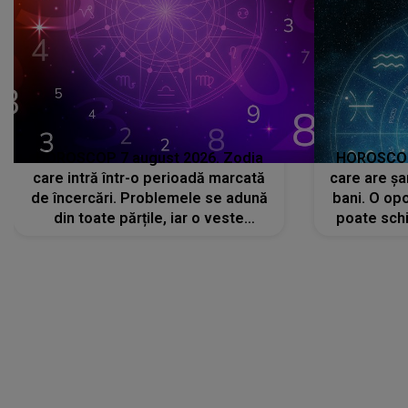
HOROSCOP 7 august 2026. Zodia
HOROSCOP 
care intră într-o perioadă marcată
care are șa
de încercări. Problemele se adună
bani. O opo
din toate părțile, iar o veste
poate schi
neașteptată îi dă planurile peste
la
cap