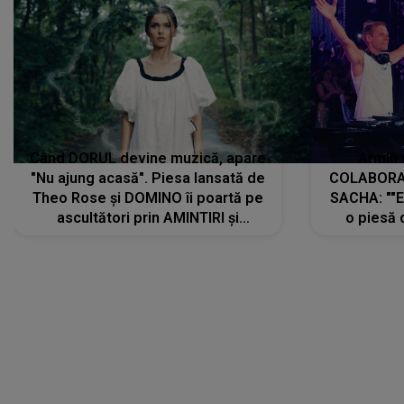
Când DORUL devine muzică, apare
Armin 
"Nu ajung acasă". Piesa lansată de
COLABORAR
Theo Rose și DOMINO îi poartă pe
SACHA: ""E
ascultători prin AMINTIRI și
o piesă 
REGĂSIRI, iar drumul emoțiilor
imediat pre
trece prin sufletul publicului:
cu mine șt
"Pentru toți cei care au plecat
păstrăm do
departe ca să le fie mai bine"