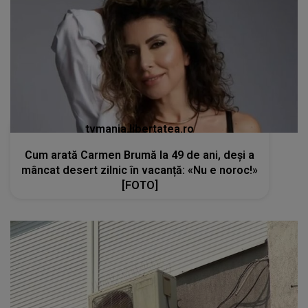
tvmania.libertatea.ro
Cum arată Carmen Brumă la 49 de ani, deși a
mâncat desert zilnic în vacanță: «Nu e noroc!»
[FOTO]