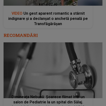
kanald2.ro
VIDEO
Un gest aparent romantic a stârnit
indignare și a declanșat o anchetă penală pe
Transfăgărășan
RECOMANDĂRI
Dimineața Nebună: Șoarece filmat într-un
salon de Pediatrie la un spital din Sălaj.