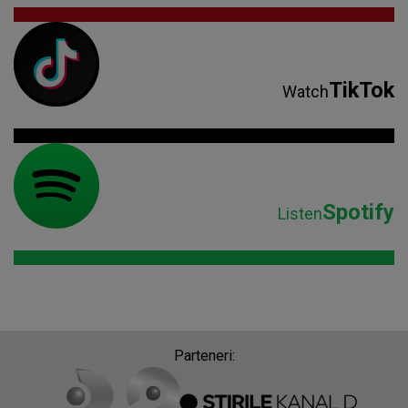
TikTok
Watch
Spotify
Listen
Parteneri: