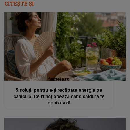
CITEȘTE ȘI
femeia.ro
5 soluții pentru a-ți recăpăta energia pe
caniculă. Ce funcționează când căldura te
epuizează