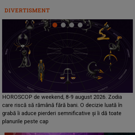
DIVERTISMENT
Emanuel a ținut ACEST DETALIU ASCUNS până
acum! În fața Alexandrei, concurentul din Casa Iubirii
face o MĂRTURISIRE NEAȘTEPTATĂ despre mama
sa: "I-am spus și ei în față, eu nu te iubesc pentru
că..."