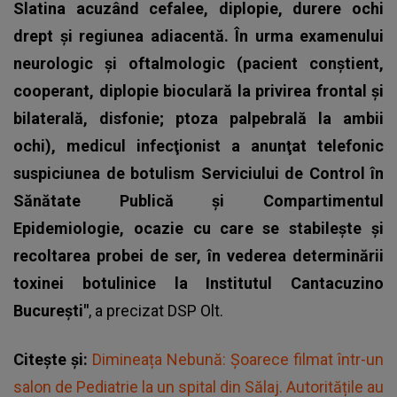
Slatina acuzând cefalee, diplopie, durere ochi
drept şi regiunea adiacentă. În urma examenului
neurologic şi oftalmologic (pacient conştient,
cooperant, diplopie bioculară la privirea frontal şi
bilaterală, disfonie; ptoza palpebrală la ambii
ochi), medicul infecţionist a anunţat telefonic
suspiciunea de botulism Serviciului de Control în
Sănătate Publică şi Compartimentul
Epidemiologie, ocazie cu care se stabileşte şi
recoltarea probei de ser, în vederea determinării
toxinei botulinice la Institutul Cantacuzino
Bucureşti"
, a precizat DSP Olt.
Citește și:
Dimineața Nebună: Șoarece filmat într-un
salon de Pediatrie la un spital din Sălaj. Autoritățile au