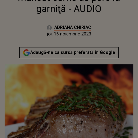
garniţă - AUDIO
Autor:
ADRIANA CHIRIAC
Publicat:
miercuri, 16 noiembrie 2022
Actualizat:
joi, 16 noiembrie 2023
Adaugă-ne ca sursă preferată în Google