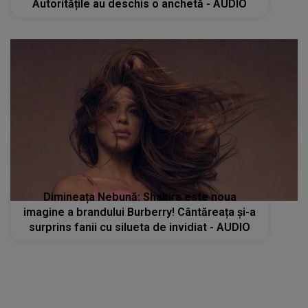
Autoritățile au deschis o anchetă - AUDIO
Dimineața Nebună: Shakira este noua
imagine a brandului Burberry! Cântăreața și-a
surprins fanii cu silueta de invidiat - AUDIO