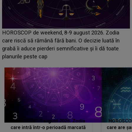
Emanuel a ținut ACEST DETALIU ASCUNS până
acum! În fața Alexandrei, concurentul din Casa Iubirii
face o MĂRTURISIRE NEAȘTEPTATĂ despre mama
sa: "I-am spus și ei în față, eu nu te iubesc pentru
că..."
HOROSCOP 7 august 2026. Zodia
HOROSCOP 
care intră într-o perioadă marcată
care are șa