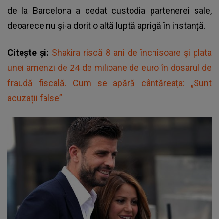
de la Barcelona a cedat custodia partenerei sale,
deoarece nu și-a dorit o altă luptă aprigă în instanță.
Citește și:
Shakira riscă 8 ani de închisoare și plata
unei amenzi de 24 de milioane de euro în dosarul de
fraudă fiscală. Cum se apără cântăreața: „Sunt
acuzații false”