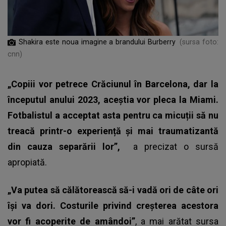
Shakira este noua imagine a brandului Burberry
(sursa foto:
cnn)
„Copiii vor petrece Crăciunul în Barcelona, dar la
începutul anului 2023, aceștia vor pleca la Miami.
Fotbalistul a acceptat asta pentru ca micuții să nu
treacă printr-o experiență și mai traumatizantă
din cauza separării lor”,
a precizat o sursă
apropiată.
„Va putea să călătorească să-i vadă ori de câte ori
își va dori. Costurile privind creșterea acestora
vor fi acoperite de amândoi”
, a mai arătat sursa