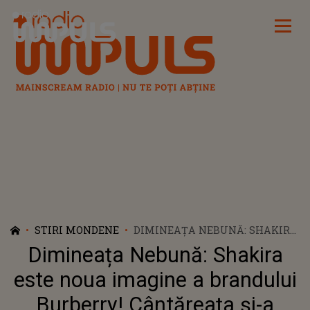
Radio Impuls
STIRI MONDENE
DIMINEAȚA NEBUNĂ: SHAKIRA
ESTE NOUA IMAGINE A
Dimineața Nebună: Shakira
BRANDULUI BURBERRY!
CÂNTĂREAȚA ȘI-A SURPRINS
este noua imagine a brandului
FANII CU SILUETA DE INVIDIAT -
Burberry! Cântăreața și-a
AUDIO