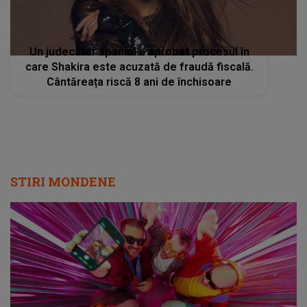
Un judecător spaniol a aprobat procesul în
care Shakira este acuzată de fraudă fiscală.
Cântăreața riscă 8 ani de închisoare
STIRI MONDENE