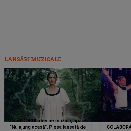
încredere, siguranță...”
Dacă nu 
LANSĂRI MUZICALE
Când DORUL devine muzică, apare
Armin 
"Nu ajung acasă". Piesa lansată de
COLABORAR