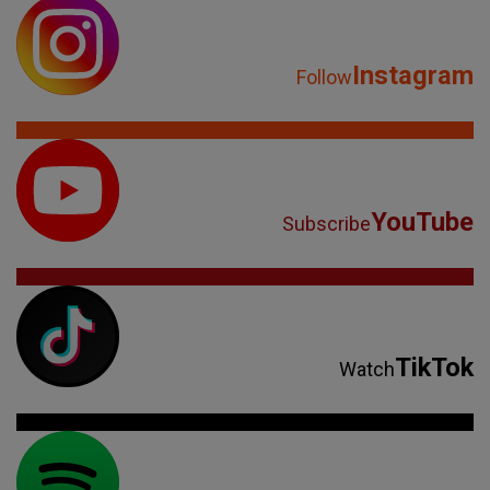
Instagram
Follow
YouTube
Subscribe
TikTok
Watch