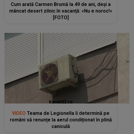
Cum arată Carmen Brumă la 49 de ani, deși a
mâncat desert zilnic în vacanță: «Nu e noroc!»
[FOTO]
kanald2.ro
VIDEO
Teama de Legionella îi determină pe
români să renunțe la aerul condiționat în plină
caniculă