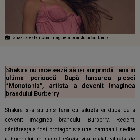
Shakira este noua imagine a brandului Burberry
Shakira nu încetează să își surprindă fanii în
ultima perioadă. După lansarea piesei
”Monotonia”, artista a devenit imaginea
brandului Burberry
Shakira și-a surpins fanii cu silueta ei după ce a
devenit imaginea brandului Burberry. Recent,
cântăreața a fost protagonista unei campanii inedite
a brandului, în cadrul căreia și-a etalat silueta de