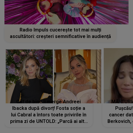
Radio Impuls cucerește tot mai mulți
ascultători: creșteri semnificative în audiență
Cât de bine îi merge Andreei
MĂRTURIA
Ibacka după divorț! Fosta soție a
Pușcău!
lui Cabral a întors toate privirile în
cancer dato
prima zi de UNTOLD: „Parcă ai altă
Berkovich, 
strălucire, emani putere,
accident ru