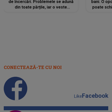
de încercări. Problemele se adună
bani. O opo
din toate părțile, iar o veste
poate schi
neașteptată îi dă planurile peste
la
cap
CONECTEAZĂ-TE CU NOI
Facebook
Like