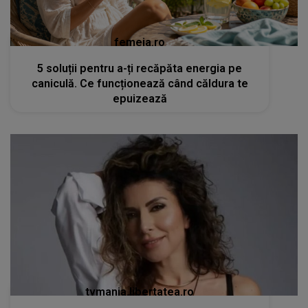
femeia.ro
5 soluții pentru a-ți recăpăta energia pe
caniculă. Ce funcționează când căldura te
epuizează
tvmania.libertatea.ro