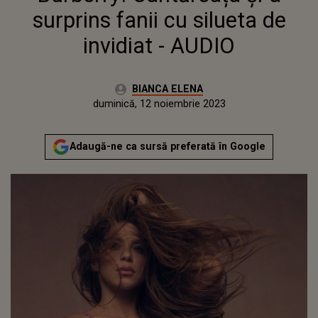
surprins fanii cu silueta de
invidiat - AUDIO
Autor:
BIANCA ELENA
Publicat:
sâmbătă, 12 noiembrie 2022
Actualizat:
duminică, 12 noiembrie 2023
Adaugă-ne ca sursă preferată în Google