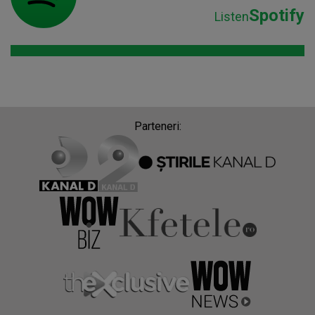
Spotify
Listen
Parteneri: