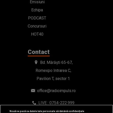
Emisiuni
Echipa
PODCAST
Concursuri
HOT40
Contact
Bd. Mărăști 65-67,
Romexpo Intrarea C,
Pavilion T, sector 1
office@radioimpuls.ro
LIVE : 0754-222.999
WhatsApp: 0754-222.999
Nouă ne pasă ca datele tale personale să rămână confidențiale