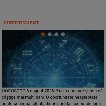
DIVERTISMENT
LINE-UP UNTOLD ONE, prima zi. Cine sunt artiștii
să
care deschid festivalul și de la ce ore au loc cele mai
i
așteptate concerte pe scena principală?
ă