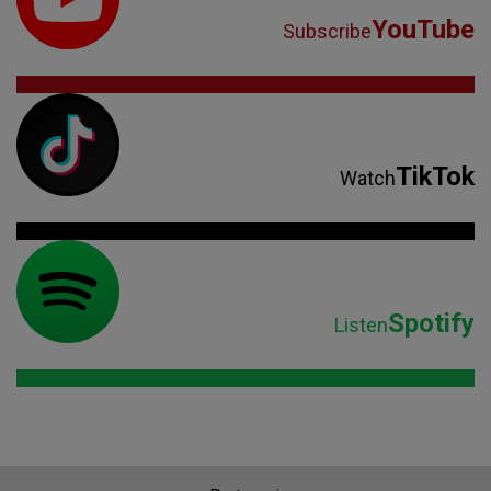
YouTube
Subscribe
TikTok
Watch
Spotify
Listen