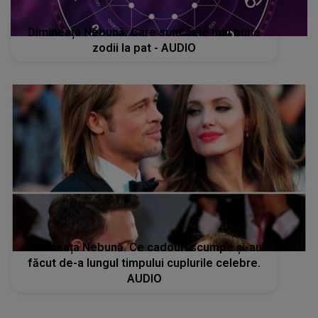
Dimineața Nebună: Care sunt cele mai bune
zodii la pat - AUDIO
Dimineața Nebună. Ce cadouri scumpe și-au
făcut de-a lungul timpului cuplurile celebre.
AUDIO