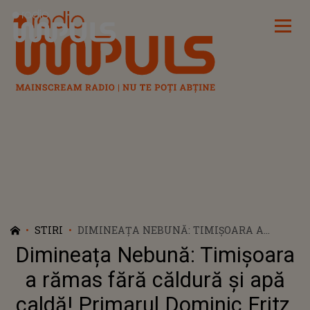
Radio Impuls
STIRI
DIMINEAȚA NEBUNĂ: TIMIȘOARA A
RĂMAS FĂRĂ CĂLDURĂ ȘI APĂ CALDĂ!
Dimineața Nebună: Timișoara
PRIMARUL DOMINIC FRITZ, NOI
DECLARARȚII: ”AȘTEPTĂM SĂ CUMPĂRĂM
a rămas fără căldură și apă
GAZ CU PLATA ÎN AVANS”
caldă! Primarul Dominic Fritz,