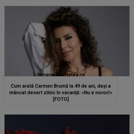
tvmania.libertatea.ro
Cum arată Carmen Brumă la 49 de ani, deși a
mâncat desert zilnic în vacanță: «Nu e noroc!»
[FOTO]