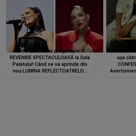
Tania Turtureanu pregătește O
Alexandra
REVENIRE SPECTACULOASĂ la Sala
ușa cătr
Palatului! Când se va aprinde din
CONFES
nou LUMINA REFLECTOATRELOR
Avertismentu
pentru artistă: " Vor fi multe
rămas ÎNT
cântece noi, în premieră. Cântece
au format-
care abia acum învață să respire"
"Am f