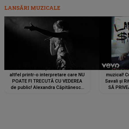
LANSĂRI MUZICALE
De această dată, "Dilaila" se simte
COLABORAR
altfel printr-o interpretare care NU
muzical! C
POATE FI TRECUTĂ CU VEDEREA
Savali și Ri
de public! Alexandra Căpitănescu
SĂ PRIV
a lansat VERSIUNEA LIVE a piesei