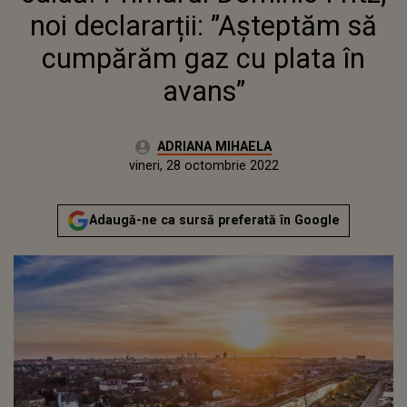
noi declararții: ”Așteptăm să
cumpărăm gaz cu plata în
avans”
Autor:
ADRIANA MIHAELA
Publicat:
joi, 28 octombrie 2021
Actualizat:
vineri, 28 octombrie 2022
Adaugă-ne ca sursă preferată în Google