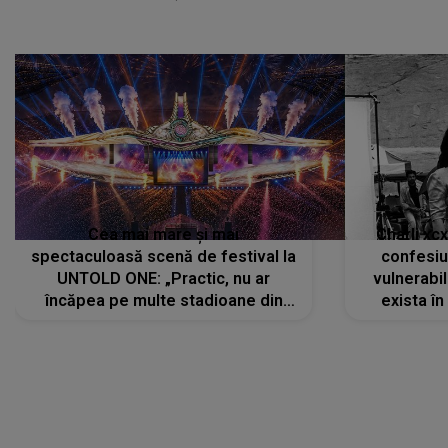
Cea mai mare și mai
Charli xc
spectaculoasă scenă de festival la
confesiu
UNTOLD ONE: „Practic, nu ar
vulnerabil
încăpea pe multe stadioane din
exista în
lume”. Evenimentul începe joi, 6
august 2026