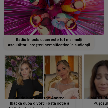
Radio Impuls cucerește tot mai mulți
ascultători: creșteri semnificative în audiență
Cât de bine îi merge Andreei
MĂRTURIA
Ibacka după divorț! Fosta soție a
Pușcău!