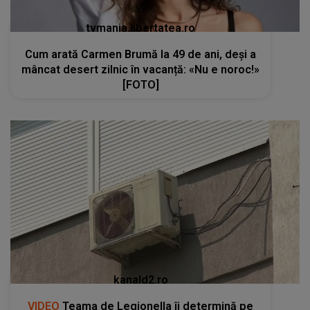
tvmania.libertatea.ro
Cum arată Carmen Brumă la 49 de ani, deși a
mâncat desert zilnic în vacanță: «Nu e noroc!»
[FOTO]
kanald2.ro
VIDEO
Teama de Legionella îi determină pe