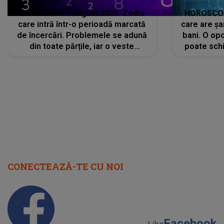
HOROSCOP 7 august 2026. Zodia
HOROSCOP 
care intră într-o perioadă marcată
care are șa
de încercări. Problemele se adună
bani. O opo
din toate părțile, iar o veste
poate schi
neașteptată îi dă planurile peste
la
cap
CONECTEAZĂ-TE CU NOI
Facebook