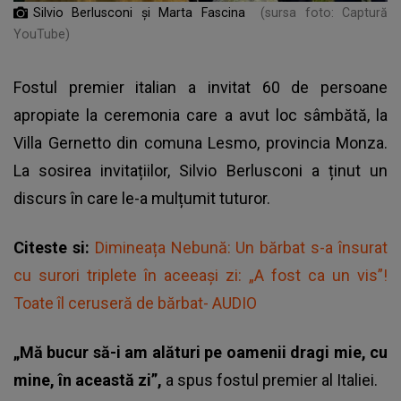
Silvio Berlusconi și Marta Fascina
(sursa foto: Captură
YouTube)
Fostul premier italian a invitat 60 de persoane
apropiate la ceremonia care a avut loc sâmbătă, la
Villa Gernetto din comuna Lesmo, provincia Monza.
La sosirea invitațiilor,
Silvio Berlusconi
a ținut un
discurs în care le-a mulțumit tuturor.
Citeste si:
Dimineața Nebună: Un bărbat s-a însurat
cu surori triplete în aceeași zi: „A fost ca un vis”!
Toate îl ceruseră de bărbat- AUDIO
„Mă bucur să-i am alături pe oamenii dragi mie, cu
mine, în această zi”,
a spus fostul premier al Italiei.