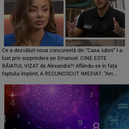
HOROSCOP de weekend, 8-9 august 2026. 
birii" l-a
care riscă să rămână fără bani. O decizie lu
STE
grabă îi aduce pierderi semnificative și îi dă
în fața
planurile peste cap
T: "Am