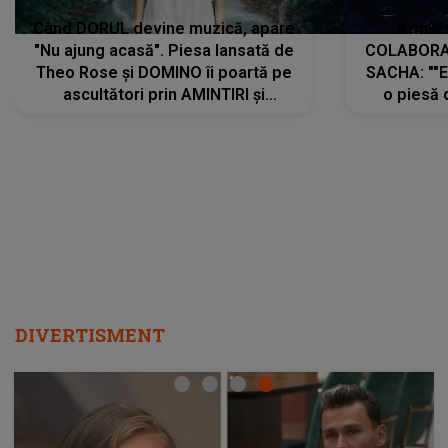
Când DORUL devine muzică, apare
Armin 
"Nu ajung acasă". Piesa lansată de
COLABORAR
Theo Rose și DOMINO îi poartă pe
SACHA: ""E
ascultători prin AMINTIRI și
o piesă 
REGĂSIRI, iar drumul emoțiilor
imediat pre
trece prin sufletul publicului:
cu mine șt
"Pentru toți cei care au plecat
păstrăm do
departe ca să le fie mai bine"
DIVERTISMENT