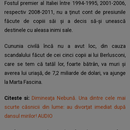
Fostul premier al Italiei între 1994-1995, 2001-2006,
respectiv 2008-2011, nu a ţinut cont de presiunile
făcute de copiii săi şi a decis să-și unească
destinele cu aleasa inimi sale.
Cununia civilă încă nu a avut loc, din cauza
scandalului făcut de
cei cinci copii ai lui Berlusconi
,
care se tem că tatăl lor, foarte bătrân, va muri şi
averea lui uriaşă, de 7,2 miliarde de dolari, va ajunge
la Marta Fascina.
Citeste si:
Dimineaţa Nebună. Una dintre cele mai
scurte căsnicii din lume: au divorţat imediat după
dansul mirilor! AUDIO