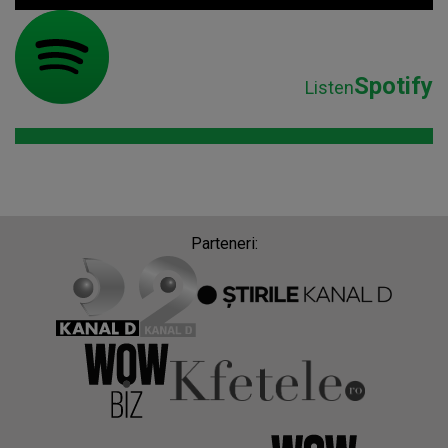
Spotify
Listen
Parteneri: