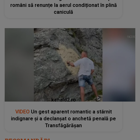
români să renunțe la aerul condiționat în plină
caniculă
kanald2.ro
VIDEO
Un gest aparent romantic a stârnit
indignare și a declanșat o anchetă penală pe
Transfăgărășan