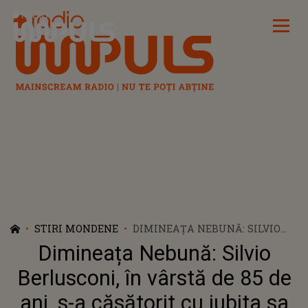
Radio Impuls
STIRI MONDENE
DIMINEAȚA NEBUNĂ: SILVIO
BERLUSCONI, ÎN VÂRSTĂ DE 85
Dimineața Nebună: Silvio
DE ANI, S-A CĂSĂTORIT CU
IUBITA SA DE 32 DE ANI: „MĂ
Berlusconi, în vârstă de 85 de
BUCUR SĂ-I AM ALĂTURI PE
ani, s-a căsătorit cu iubita sa
OAMENII DRAGI” - AUDIO