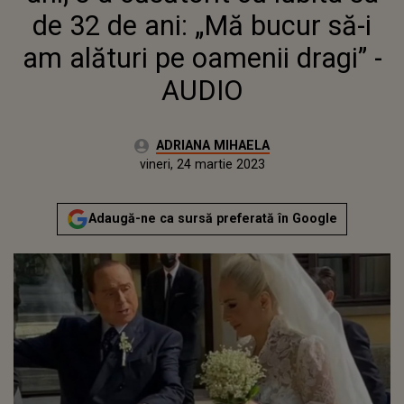
de 32 de ani: „Mă bucur să-i
am alături pe oamenii dragi” -
AUDIO
Autor:
ADRIANA MIHAELA
Publicat:
joi, 24 martie 2022
Actualizat:
vineri, 24 martie 2023
Adaugă-ne ca sursă preferată în Google