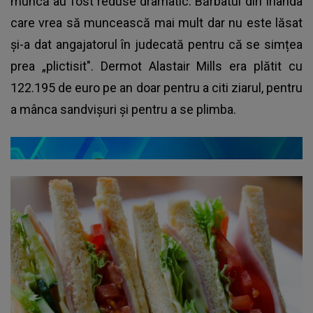
muncă au fost reduse dramatic. Bărbatul din Irlanda
care vrea să muncească mai mult dar nu este lăsat
și-a dat angajatorul în judecată pentru că se simțea
prea „plictisit". Dermot Alastair Mills era plătit cu
122.195 de euro pe an doar pentru a citi ziarul, pentru
a mânca sandvișuri și pentru a se plimba.