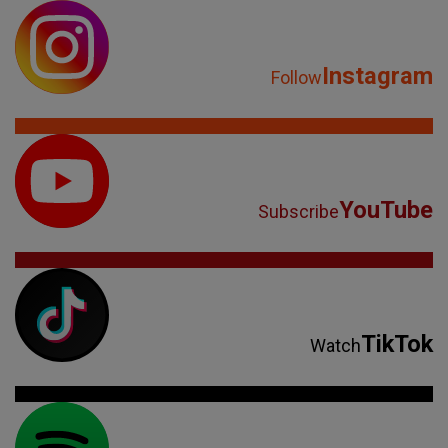
Instagram
Follow
YouTube
Subscribe
TikTok
Watch