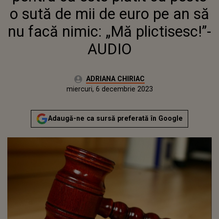
o sută de mii de euro pe an să
nu facă nimic: „Mă plictisesc!”-
AUDIO
Autor:
ADRIANA CHIRIAC
Publicat:
marți, 6 decembrie 2022
Actualizat:
miercuri, 6 decembrie 2023
Adaugă-ne ca sursă preferată în Google