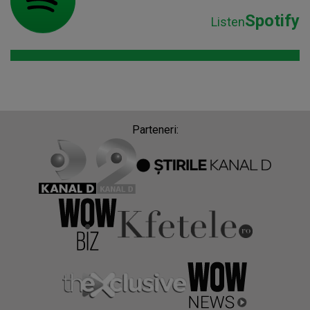
Spotify
Listen
Parteneri: