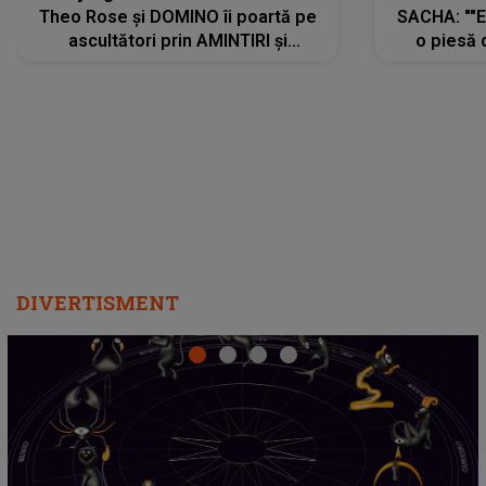
Theo Rose și DOMINO îi poartă pe
SACHA: ""E
ascultători prin AMINTIRI și
o piesă 
REGĂSIRI, iar drumul emoțiilor
imediat pre
trece prin sufletul publicului:
cu mine șt
"Pentru toți cei care au plecat
păstrăm do
departe ca să le fie mai bine"
DIVERTISMENT