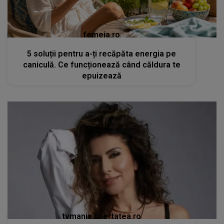
femeia.ro
5 soluții pentru a-ți recăpăta energia pe
caniculă. Ce funcționează când căldura te
epuizează
tvmania.libertatea.ro