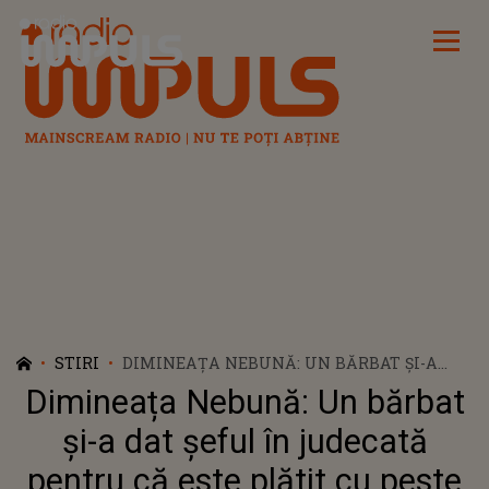
Radio Impuls
STIRI
DIMINEAȚA NEBUNĂ: UN BĂRBAT ȘI-A
DAT ȘEFUL ÎN JUDECATĂ PENTRU CĂ ESTE
Dimineața Nebună: Un bărbat
PLĂTIT CU PESTE O SUTĂ DE MII DE EURO
PE AN SĂ NU FACĂ NIMIC: „MĂ
și-a dat șeful în judecată
PLICTISESC!”- AUDIO
pentru că este plătit cu peste