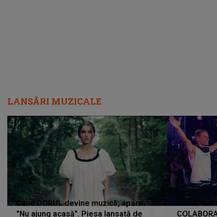
încredere, siguranță...”
Dacă nu 
LANSĂRI MUZICALE
Când DORUL devine muzică, apare
Armin 
"Nu ajung acasă". Piesa lansată de
COLABORAR