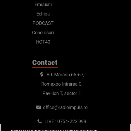
Emisiuni
Echipa
PODCAST
Concursuri
HOT40
Contact
Bd. Mărăști 65-67,
Romexpo Intrarea C,
Pavilion T, sector 1
office@radioimpuls.ro
LIVE : 0754-222.999
WhatsApp: 0754-222.999
Nouă ne pasă ca datele tale personale să rămână confidențiale