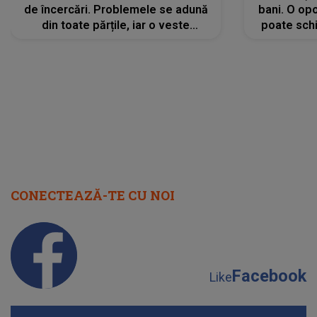
de încercări. Problemele se adună
bani. O opo
din toate părțile, iar o veste
poate schi
neașteptată îi dă planurile peste
la
cap
CONECTEAZĂ-TE CU NOI
Facebook
Like