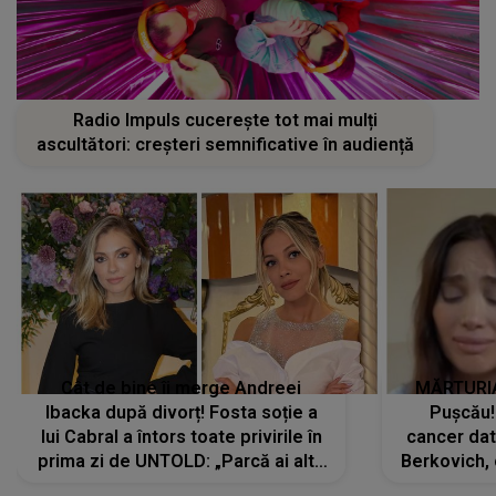
Radio Impuls cucerește tot mai mulți
ascultători: creșteri semnificative în audiență
Cât de bine îi merge Andreei
MĂRTURIA
Ibacka după divorț! Fosta soție a
Pușcău!
lui Cabral a întors toate privirile în
cancer dato
prima zi de UNTOLD: „Parcă ai altă
Berkovich, 
strălucire, emani putere,
accident ru