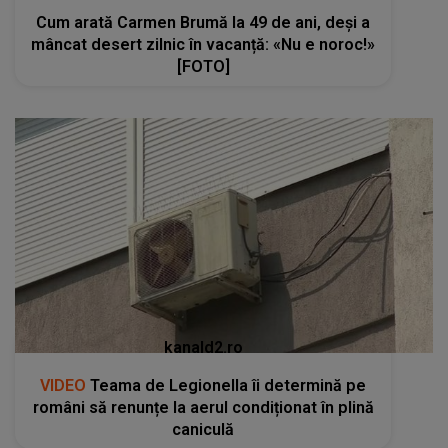
Cum arată Carmen Brumă la 49 de ani, deși a
mâncat desert zilnic în vacanță: «Nu e noroc!»
[FOTO]
kanald2.ro
VIDEO
Teama de Legionella îi determină pe
români să renunțe la aerul condiționat în plină
caniculă