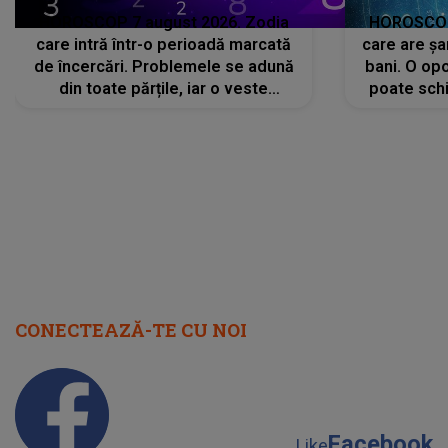
HOROSCOP 7 august 2026. Zodia
HOROSCOP 
care intră într-o perioadă marcată
care are șa
de încercări. Problemele se adună
bani. O opo
din toate părțile, iar o veste
poate schi
neașteptată îi dă planurile peste
la
cap
CONECTEAZĂ-TE CU NOI
Facebook
Like