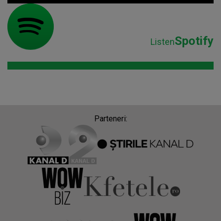
Spotify
Listen
Parteneri: