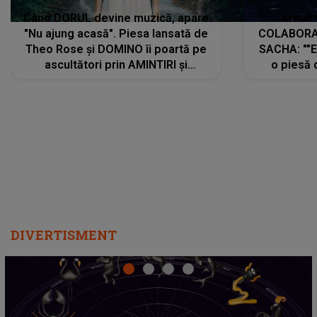
Când DORUL devine muzică, apare
Armin 
"Nu ajung acasă". Piesa lansată de
COLABORAR
Theo Rose și DOMINO îi poartă pe
SACHA: ""E
ascultători prin AMINTIRI și
o piesă 
REGĂSIRI, iar drumul emoțiilor
imediat pre
trece prin sufletul publicului:
cu mine șt
"Pentru toți cei care au plecat
păstrăm do
departe ca să le fie mai bine"
DIVERTISMENT