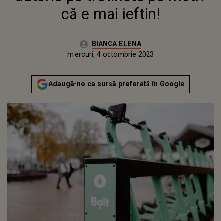
că e mai ieftin!
Autor:
BIANCA ELENA
Publicat:
marți, 4 octombrie 2022
Actualizat:
miercuri, 4 octombrie 2023
Adaugă-ne ca sursă preferată în Google