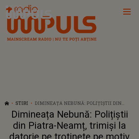
Radio Impuls
STIRI
DIMINEAȚA NEBUNĂ: POLIȚIȘTII DIN
PIATRA-NEAMȚ, TRIMIȘI LA DATORIE PE
Dimineața Nebună: Polițiștii
TROTINETE PE MOTIV CĂ E MAI IEFTIN!
din Piatra-Neamț, trimiși la
datorie pe trotinete pe motiv