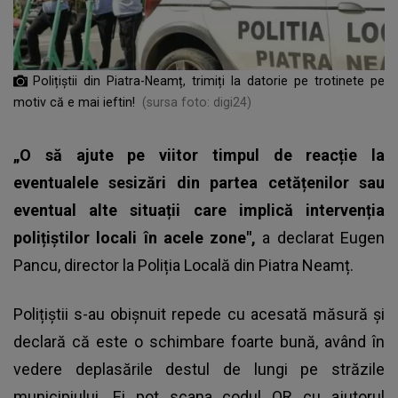
Polițiștii din Piatra-Neamț, trimiți la datorie pe trotinete pe
motiv că e mai ieftin!
(sursa foto: digi24)
„O să ajute pe viitor timpul de reacție la
eventualele sesizări din partea cetățenilor sau
eventual alte situații care implică intervenția
polițiștilor locali în acele zone",
a declarat Eugen
Pancu, director la Poliția Locală din Piatra Neamț.
Polițiștii s-au obișnuit repede cu acesată măsură și
declară că este o schimbare foarte bună, având în
vedere deplasările destul de lungi pe străzile
municipiului. Ei pot scana codul QR cu ajutorul