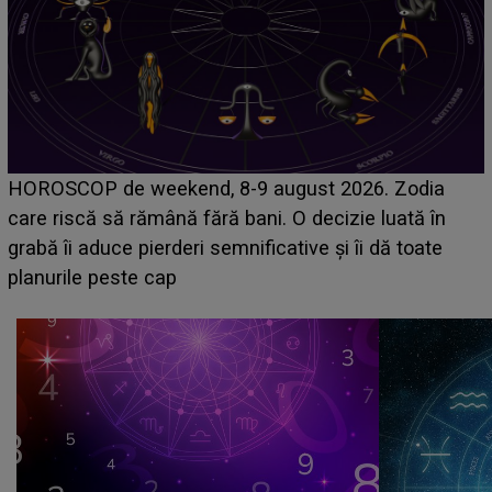
Emanuel a ținut ACEST DETALIU ASCUNS până
acum! În fața Alexandrei, concurentul din Casa Iubirii
face o MĂRTURISIRE NEAȘTEPTATĂ despre mama
sa: "I-am spus și ei în față, eu nu te iubesc pentru
că..."