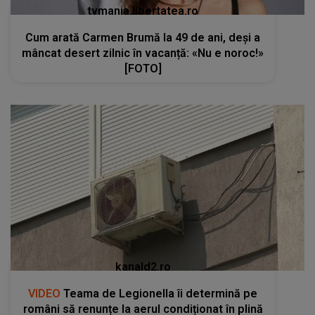
tvmania.libertatea.ro
Cum arată Carmen Brumă la 49 de ani, deși a
mâncat desert zilnic în vacanță: «Nu e noroc!»
[FOTO]
kanald2.ro
VIDEO
Teama de Legionella îi determină pe
români să renunțe la aerul condiționat în plină