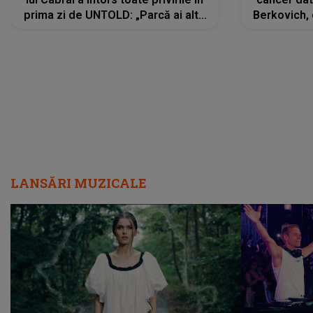
prima zi de UNTOLD: „Parcă ai altă
Berkovich, 
strălucire, emani putere,
accident ru
încredere, siguranță...”
Dacă nu 
LANSĂRI MUZICALE