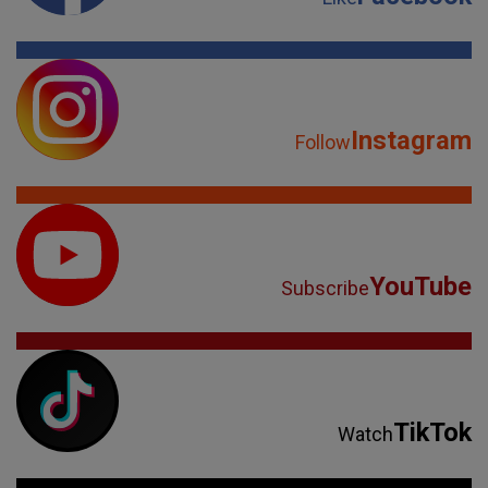
Instagram
Follow
YouTube
Subscribe
TikTok
Watch