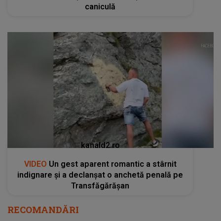
caniculă
kanald2.ro
VIDEO
Un gest aparent romantic a stârnit
indignare și a declanșat o anchetă penală pe
Transfăgărășan
RECOMANDĂRI