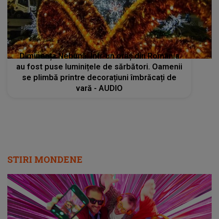
Dimineața Nebună: Într-un oraș din România
au fost puse luminițele de sărbători. Oamenii
se plimbă printre decorațiuni îmbrăcați de
vară - AUDIO
STIRI MONDENE