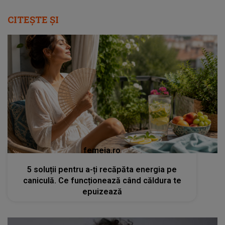
CITEȘTE ȘI
femeia.ro
5 soluții pentru a-ți recăpăta energia pe
caniculă. Ce funcționează când căldura te
epuizează