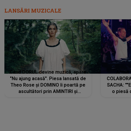
LANSĂRI MUZICALE
Când DORUL devine muzică, apare
Armin 
"Nu ajung acasă". Piesa lansată de
COLABORAR
Theo Rose și DOMINO îi poartă pe
SACHA: ""E
ascultători prin AMINTIRI și
o piesă 
REGĂSIRI, iar drumul emoțiilor
imediat pre
trece prin sufletul publicului:
cu mine șt
"Pentru toți cei care au plecat
păstrăm do
departe ca să le fie mai bine"