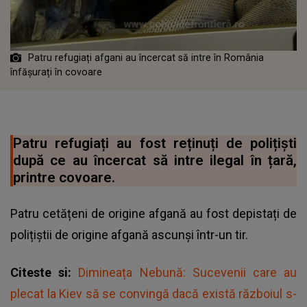
Patru refugiați afgani au încercat să intre în România
înfășurați în covoare
Patru refugiați au fost reținuți de polițiști
după ce au încercat să intre ilegal în țară,
printre covoare.
Patru cetățeni de origine afgană au fost depistați de
polițiștii de origine afgană ascunși într-un tir.
Citeste si:
Dimineața Nebună: Sucevenii care au
plecat la Kiev să se convingă dacă există războiul s-