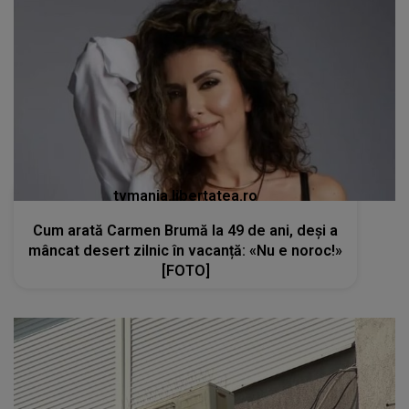
tvmania.libertatea.ro
Cum arată Carmen Brumă la 49 de ani, deși a
mâncat desert zilnic în vacanță: «Nu e noroc!»
[FOTO]