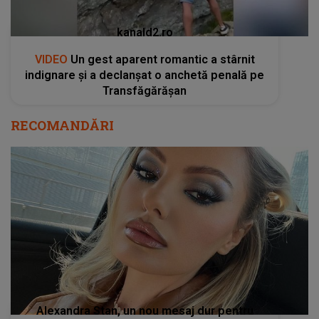
kanald2.ro
VIDEO
Un gest aparent romantic a stârnit
indignare și a declanșat o anchetă penală pe
Transfăgărășan
RECOMANDĂRI
Alexandra Stan, un nou mesaj dur pentru