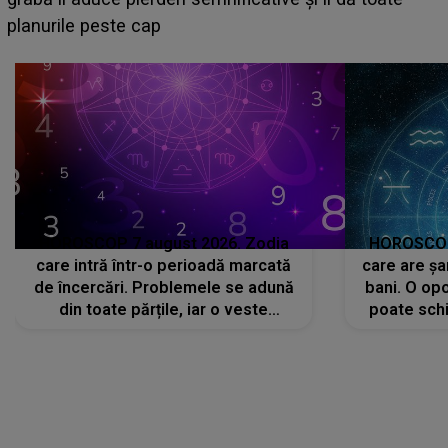
sa: "I-am spus și ei în față, eu nu te iubesc pentru
că..."
HOROSCOP 7 august 2026. Zodia
HOROSCOP 
care intră într-o perioadă marcată
care are șa
de încercări. Problemele se adună
bani. O opo
din toate părțile, iar o veste
poate schi
neașteptată îi dă planurile peste
la
cap