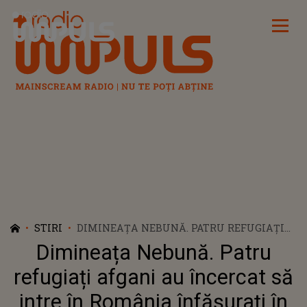
Radio Impuls
STIRI
DIMINEAȚA NEBUNĂ. PATRU REFUGIAȚI
AFGANI AU ÎNCERCAT SĂ INTRE ÎN
Dimineața Nebună. Patru
ROMÂNIA ÎNFĂȘURAȚI ÎN COVOARE.
VIDEO/AUDIO
refugiați afgani au încercat să
intre în România înfășurați în