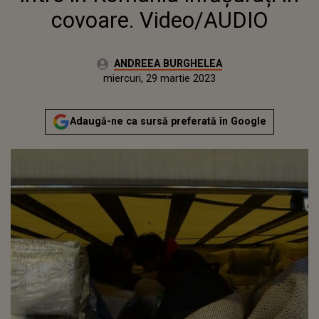
covoare. Video/AUDIO
Autor:
ANDREEA BURGHELEA
Publicat:
marți, 29 martie 2022
Actualizat:
miercuri, 29 martie 2023
Adaugă-ne ca sursă preferată în Google