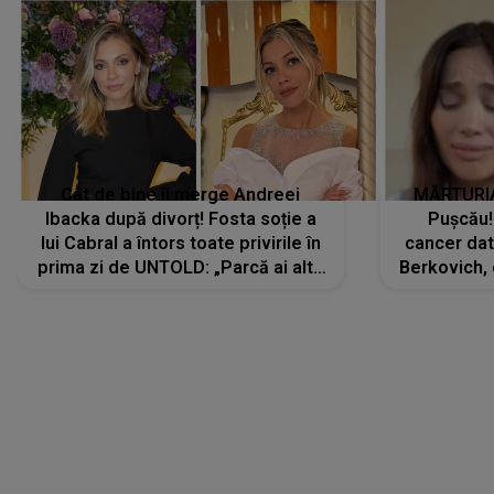
Cât de bine îi merge Andreei
MĂRTURIA
Ibacka după divorț! Fosta soție a
Pușcău!
lui Cabral a întors toate privirile în
cancer dato
prima zi de UNTOLD: „Parcă ai altă
Berkovich, 
strălucire, emani putere,
accident ru
încredere, siguranță...”
Dacă nu 