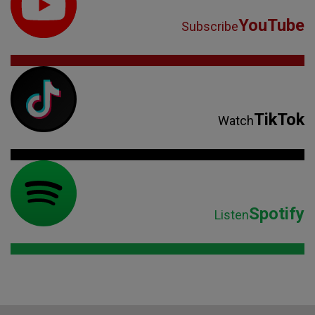
YouTube
Subscribe
TikTok
Watch
Spotify
Listen