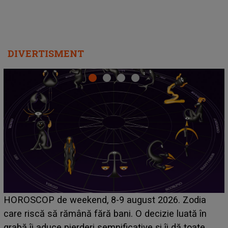
DIVERTISMENT
Emanuel a ținut ACEST DETALIU ASCUNS până
acum! În fața Alexandrei, concurentul din Casa Iubirii
face o MĂRTURISIRE NEAȘTEPTATĂ despre mama