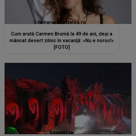
tvmania.libertatea.ro
Cum arată Carmen Brumă la 49 de ani, deși a
mâncat desert zilnic în vacanță: «Nu e noroc!»
[FOTO]
kanald2.ro