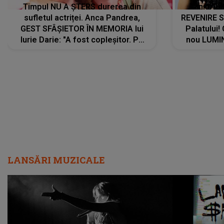
Timpul NU A ȘTERS durerea din
Tania Tu
sufletul actriței. Anca Pandrea,
REVENIRE 
GEST SFÂȘIETOR ÎN MEMORIA lui
Palatului!
Iurie Darie: "A fost copleșitor. Pe
nou LUMI
măsură ce trece timpul parcă..."
pentru a
cântece no
care abia 
LANSĂRI MUZICALE