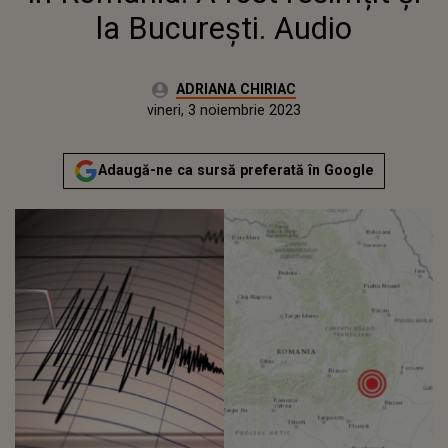
la București. Audio
Autor:
ADRIANA CHIRIAC
Publicat:
joi, 3 noiembrie 2022
Actualizat:
vineri, 3 noiembrie 2023
Adaugă-ne ca sursă preferată în Google