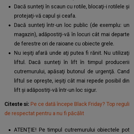
Dacă sunteţi în scaun cu rotile, blocaţi-i rotilele şi
protejaţi-vă capul şi ceafa.
Dacă sunteţi într-un loc public (de exemplu: un
magazin), adăpostiţi-vă în locuri cât mai departe
de ferestre ori de raioane cu obiecte grele.
Nu ieşiţi afară unde aţi putea fi rănit. Nu utilizaţi
liftul. Dacă sunteţi în lift în timpul producerii
cutremurului, apăsaţi butonul de urgenţă. Cand
liftul se opreşte, ieşiţi cât mai repede posibil din
lift şi adăpostiţi-vă într-un loc sigur.
Citeste si:
Pe ce dată începe Black Friday? Top reguli
de respectat pentru a nu fi păcălit
ATENŢIE! Pe timpul cutremurului obiectele pot