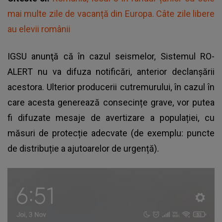
mai multe zile de vacanță din Europa. Câte zile libere
au elevii românii
IGSU anunţă că în cazul seismelor, Sistemul RO-
ALERT nu va difuza notificări, anterior declanșării
acestora. Ulterior producerii cutremurului, în cazul în
care acesta generează consecințe grave, vor putea
fi difuzate mesaje de avertizare a populației, cu
măsuri de protecție adecvate (de exemplu: puncte
de distribuție a ajutoarelor de urgență).