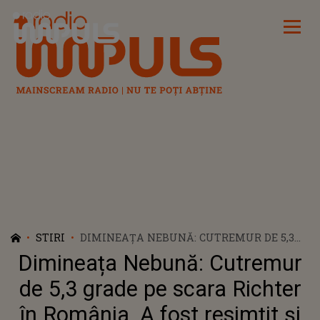
Radio Impuls
STIRI
DIMINEAȚA NEBUNĂ: CUTREMUR DE 5,3
GRADE PE SCARA RICHTER ÎN ROMÂNIA. A
Dimineața Nebună: Cutremur
FOST RESIMȚIT ȘI LA BUCUREȘTI. AUDIO
de 5,3 grade pe scara Richter
în România. A fost resimțit și