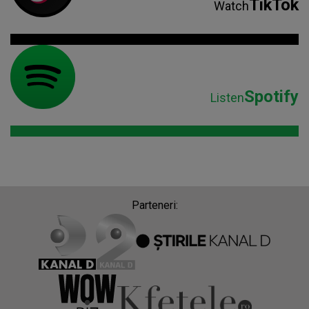
TikTok
Watch
Spotify
Listen
Parteneri: