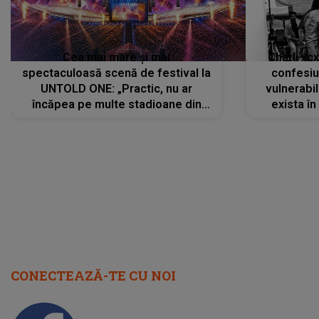
Cea mai mare și mai
Charli xc
spectaculoasă scenă de festival la
confesiu
UNTOLD ONE: „Practic, nu ar
vulnerabil
încăpea pe multe stadioane din
exista în
lume”. Evenimentul începe joi, 6
august 2026
CONECTEAZĂ-TE CU NOI