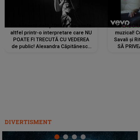
De această dată, "Dilaila" se simte
COLABORAR
altfel printr-o interpretare care NU
muzical! C
POATE FI TRECUTĂ CU VEDEREA
Savali și Ri
de public! Alexandra Căpitănescu
SĂ PRIV
a lansat VERSIUNEA LIVE a piesei
DIVERTISMENT