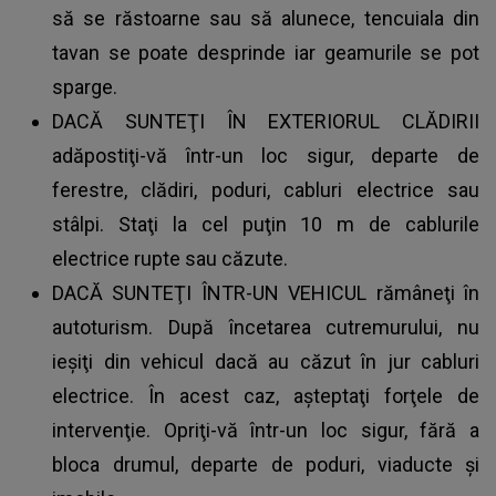
să se răstoarne sau să alunece, tencuiala din
tavan se poate desprinde iar geamurile se pot
sparge.
DACĂ SUNTEŢI ÎN EXTERIORUL CLĂDIRII
adăpostiţi-vă într-un loc sigur, departe de
ferestre, clădiri, poduri, cabluri electrice sau
stâlpi. Staţi la cel puţin 10 m de cablurile
electrice rupte sau căzute.
DACĂ SUNTEŢI ÎNTR-UN VEHICUL rămâneţi în
autoturism. După încetarea cutremurului, nu
ieşiţi din vehicul dacă au căzut în jur cabluri
electrice. În acest caz, aşteptaţi forţele de
intervenţie. Opriţi-vă într-un loc sigur, fără a
bloca drumul, departe de poduri, viaducte şi