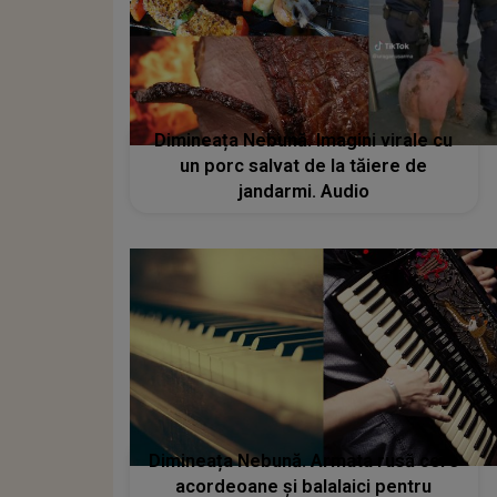
Dimineața Nebună. Imagini virale cu
un porc salvat de la tăiere de
jandarmi. Audio
Dimineața Nebună. Armata rusă cere
acordeoane și balalaici pentru