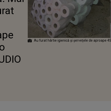
URO DINTR-O
urat
 AUDIO
ape
Au furat hârtie igienică şi şerveţele de aproape 4
-o
AUDIO