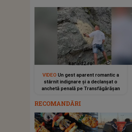
kanald2.ro
VIDEO
Un gest aparent romantic a
stârnit indignare și a declanșat o
anchetă penală pe Transfăgărășan
RECOMANDĂRI