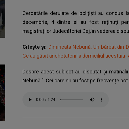
Cercetările derulate de polițiști au condus la
decembrie, 4 dintre ei au fost reținuți pe
magistraților Judecătoriei Dej, în vederea dispu
Citește și:
Dimineața Nebună: Un bărbat din Dol
Ce au găsit anchetatorii la domiciliul acestuia-
Despre acest subiect au discutat și matinali
Nebună
”. Cei care nu au fost pe frecvențe pot