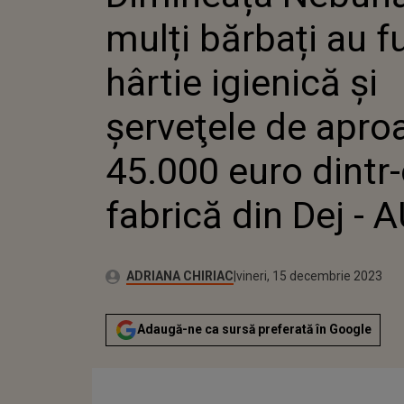
APROAPE 45.000 E
mulți bărbați au f
FABRICĂ DIN DEJ -
hârtie igienică şi
şerveţele de apro
45.000 euro dintr
fabrică din Dej - 
Publicat:
Autor:
joi, 15 decembrie 2022
Actualizat:
ADRIANA CHIRIAC
vineri, 15 decembrie 2023
Adaugă-ne ca sursă preferată în Google