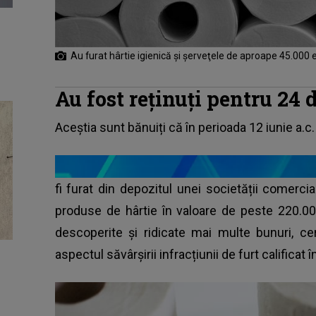
Au furat hârtie igienică şi şerveţele de aproape 45.000 
Au fost reținuți pentru 24 
Aceştia sunt bănuiți că în perioada 12 iunie a.c.
fi furat din depozitul unei societății comercia
produse de hârtie în valoare de peste 220.000
descoperite și ridicate mai multe bunuri, cer
aspectul săvârșirii
infracțiunii de furt calificat
î