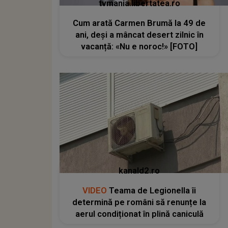
tvmania.libertatea.ro
Cum arată Carmen Brumă la 49 de
ani, deși a mâncat desert zilnic în
vacanță: «Nu e noroc!» [FOTO]
kanald2.ro
VIDEO
Teama de Legionella îi
determină pe români să renunțe la
aerul condiționat în plină caniculă