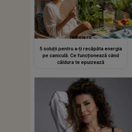
femeia.ro
5 soluții pentru a-ți recăpăta energia
pe caniculă. Ce funcționează când
căldura te epuizează