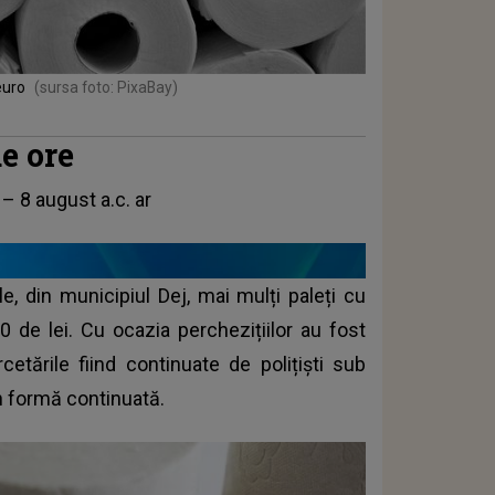
euro
(sursa foto: PixaBay)
de ore
 – 8 august a.c. ar
le, din municipiul Dej, mai mulți paleți cu
 de lei. Cu ocazia perchezițiilor au fost
cetările fiind continuate de polițiști sub
n formă continuată.