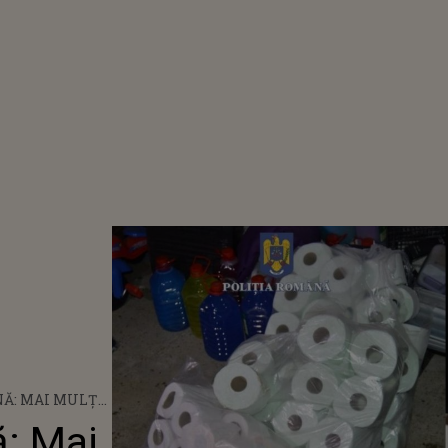
Ă: MAI MULȚI
 HÂRTIE
: Mai
ŢELE DE