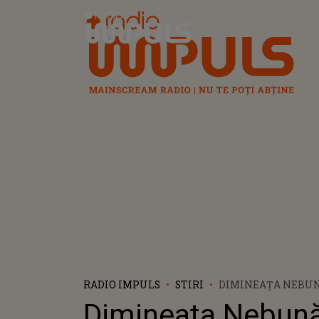
Radio Impuls
RADIO IMPULS
STIRI
DIMINEAȚA NEBUN
BĂRBAȚI AU FURAT
Dimineața Nebună
IGIENICĂ ŞI ŞERVE