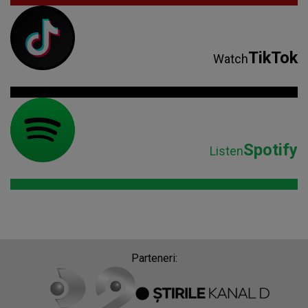
TikTok
Watch
Spotify
Listen
Parteneri: