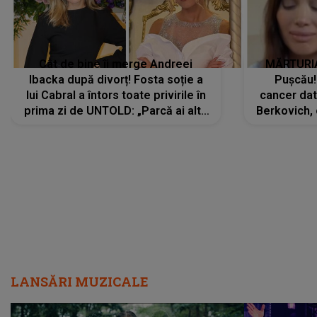
Cât de bine îi merge Andreei
MĂRTURIA
Ibacka după divorț! Fosta soție a
Pușcău!
lui Cabral a întors toate privirile în
cancer dato
prima zi de UNTOLD: „Parcă ai altă
Berkovich, 
strălucire, emani putere,
accident ru
încredere, siguranță...”
Dacă nu 
LANSĂRI MUZICALE