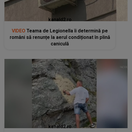
kanald2.ro
VIDEO
Teama de Legionella îi determină pe
români să renunțe la aerul condiționat în plină
caniculă
kanald2.ro