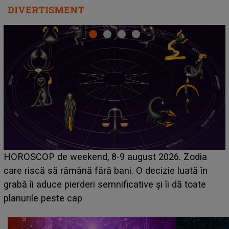
DIVERTISMENT
Emanuel a ținut ACEST DETALIU ASCUNS până
acum! În fața Alexandrei, concurentul din Casa Iubirii
face o MĂRTURISIRE NEAȘTEPTATĂ despre mama
sa: "I-am spus și ei în față, eu nu te iubesc pentru
că..."