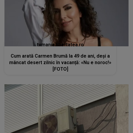
tvmania.libertatea.ro
Cum arată Carmen Brumă la 49 de ani, deși a
mâncat desert zilnic în vacanță: «Nu e noroc!»
[FOTO]