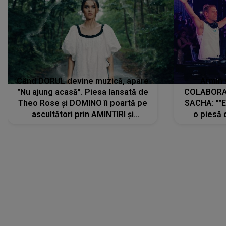
Când DORUL devine muzică, apare
Armin 
"Nu ajung acasă". Piesa lansată de
COLABORAR
Theo Rose și DOMINO îi poartă pe
SACHA: ""E
ascultători prin AMINTIRI și
o piesă 
REGĂSIRI, iar drumul emoțiilor
imediat pre
trece prin sufletul publicului:
cu mine șt
"Pentru toți cei care au plecat
păstrăm do
departe ca să le fie mai bine"