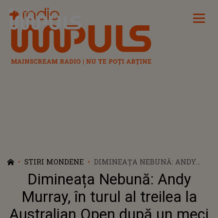
Radio Impuls
STIRI MONDENE
DIMINEAȚA NEBUNĂ: ANDY
MURRAY, ÎN TURUL AL TREILEA
Dimineața Nebună: Andy
LA AUSTRALIAN OPEN DUPĂ
UN MECI MARATON DE 5 ORE ȘI
Murray, în turul al treilea la
45 DE MINUTE - AUDIO
Australian Open după un meci