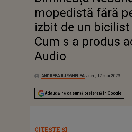
mopedistă fără p
izbit de un bicilist
Cum s-a produs ac
Audio
Publicat:
Autor:
joi, 12 mai 2022
Actualizat:
ANDREEA BURGHELEA
vineri, 12 mai 2023
Adaugă-ne ca sursă preferată în Google
CITEȘTE ȘI