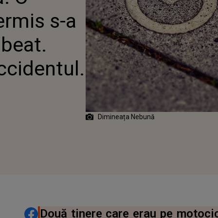
ermis s-a
 beat.
cidentul.
Dimineața Nebună
DISTRIBUIE ARTICOLUL
Două tinere care erau pe motocicl