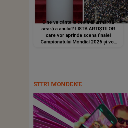
Cine va cânta în cea mai urmărită
seară a anului? LISTA ARTIȘTILOR
care vor aprinde scena finalei
Campionatului Mondial 2026 și vor
transforma SEARA TROFEULUI într-
un show de neuitat: "Ceremonia de
închidere va încheia..."
STIRI MONDENE