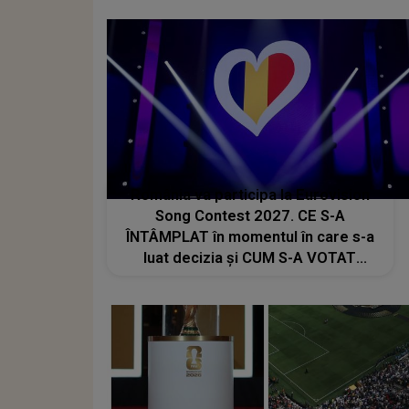
România va participa la Eurovision
Song Contest 2027. CE S-A
ÎNTÂMPLAT în momentul în care s-a
luat decizia și CUM S-A VOTAT
revenirea în concurs: "Reprezintă un
proiect strategic de..."