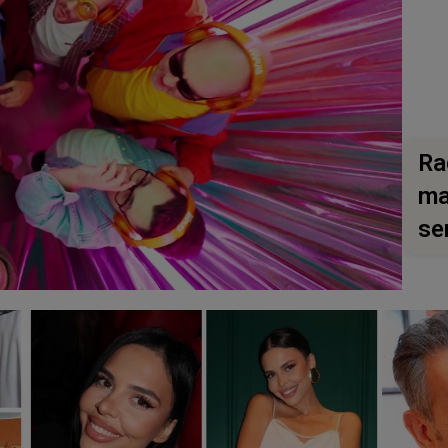
Ra
ma
se