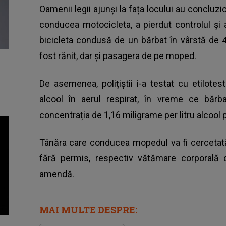
Oamenii legii ajunși la fața locului au concluzi
conducea motocicleta, a pierdut controlul și
bicicleta condusă de un bărbat în vârstă de 46
fost rănit, dar și pasagera de pe moped.
De asemenea, polițiștii i-a testat cu etilote
alcool în aerul respirat, în vreme ce bărb
concentrația de 1,16 miligrame per litru alcool p
Tânăra care conducea mopedul va fi cercetată
fără permis, respectiv vătămare corporală d
amendă.
MAI MULTE DESPRE: