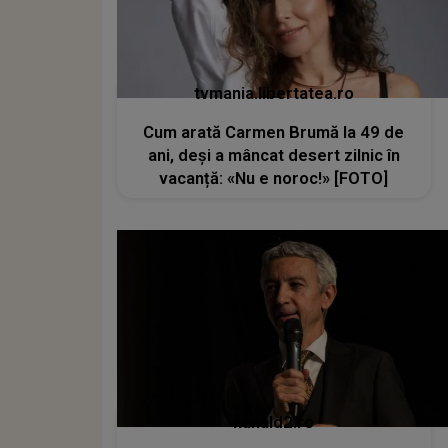
tvmania.libertatea.ro
Cum arată Carmen Brumă la 49 de
ani, deși a mâncat desert zilnic în
vacanță: «Nu e noroc!» [FOTO]
kanald2.ro