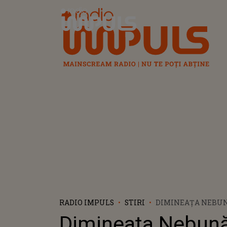
Radio Impuls
RADIO IMPULS
STIRI
DIMINEAȚA NEBUN
PERMIS S-A IZBIT D
Dimineața Nebună
CUM S-A PRODUS A