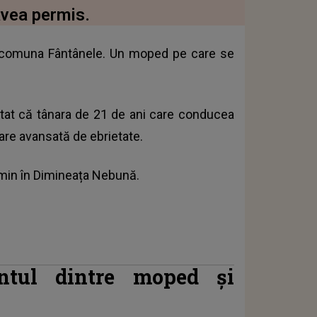
avea permis.
n comuna Fântânele. Un moped pe care se
statat că tânara de 21 de ani care conducea
tare avansată de ebrietate.
smin în Dimineața Nebună.
ntul dintre moped și