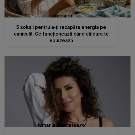
femeia.ro
5 soluții pentru a-ți recăpăta energia pe
caniculă. Ce funcționează când căldura te
epuizează
tvmania.libertatea.ro