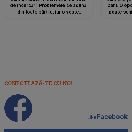
de încercări. Problemele se adună
bani. O opo
din toate părțile, iar o veste
poate schi
neașteptată îi dă planurile peste
la
cap
CONECTEAZĂ-TE CU NOI
Facebook
Like