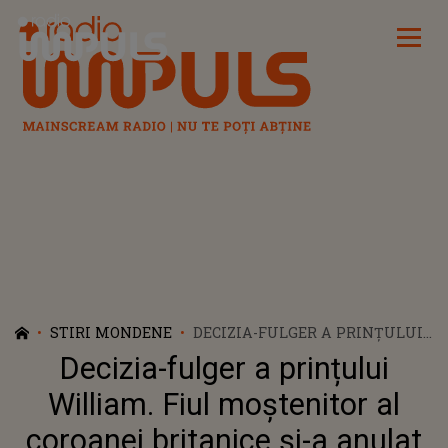
Radio Impuls
STIRI MONDENE
DECIZIA-FULGER A PRINȚULUI
WILLIAM. FIUL MOȘTENITOR
Decizia-fulger a prințului
AL COROANEI BRITANICE ȘI-A
ANULAT UNUL DIN
William. Fiul moștenitor al
ANGAJAMENTELE OFICIALE
coroanei britanice și-a anulat
DIN MOTIVE PERSONALE