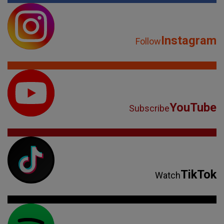
Instagram
Follow
YouTube
Subscribe
TikTok
Watch