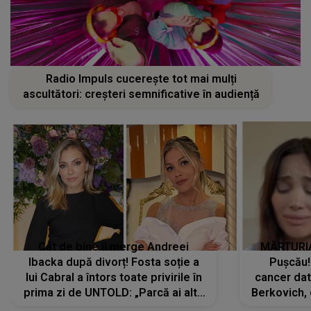
Radio Impuls cucerește tot mai mulți
ascultători: creșteri semnificative în audiență
Cât de bine îi merge Andreei
MĂRTURIA
Ibacka după divorț! Fosta soție a
Pușcău!
lui Cabral a întors toate privirile în
cancer dato
prima zi de UNTOLD: „Parcă ai altă
Berkovich, 
strălucire, emani putere,
accident ru