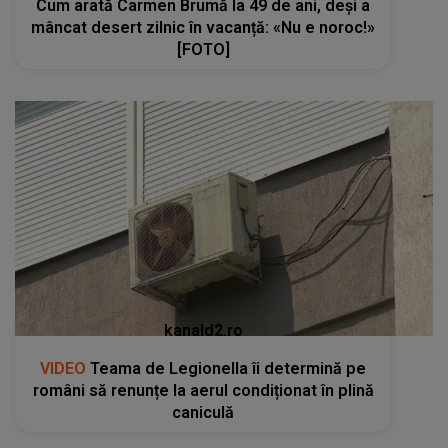
Cum arată Carmen Brumă la 49 de ani, deși a
mâncat desert zilnic în vacanță: «Nu e noroc!»
[FOTO]
kanald2.ro
VIDEO
Teama de Legionella îi determină pe
români să renunțe la aerul condiționat în plină
caniculă