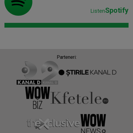
Spotify
Listen
Parteneri: