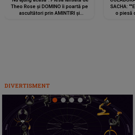
Theo Rose și DOMINO îi poartă pe
SACHA: ""E
ascultători prin AMINTIRI și
o piesă 
REGĂSIRI, iar drumul emoțiilor
imediat pre
trece prin sufletul publicului:
cu mine șt
"Pentru toți cei care au plecat
păstrăm do
departe ca să le fie mai bine"
DIVERTISMENT