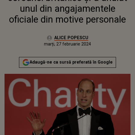
unul din angajamentele
oficiale din motive personale
Autor:
ALICE POPESCU
Publicat:
marți, 27 februarie 2024
Actualizat:
marți, 27 februarie 2024
Adaugă-ne ca sursă preferată în Google