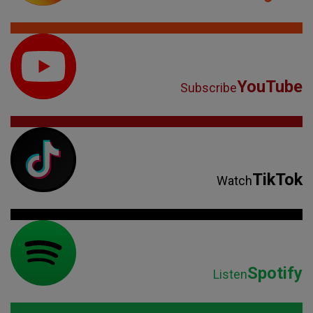
YouTube
Subscribe
TikTok
Watch
Spotify
Listen