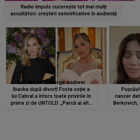
Radio Impuls cucerește tot mai mulți
ascultători: creșteri semnificative în audiență
Cât de bine îi merge Andreei
MĂRTURIA
Ibacka după divorț! Fosta soție a
Pușcău!
lui Cabral a întors toate privirile în
cancer dato
prima zi de UNTOLD: „Parcă ai altă
Berkovich, 
strălucire, emani putere,
accident ru
încredere, siguranță...”
Dacă nu 