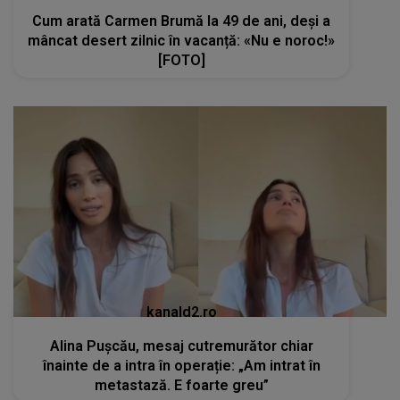
Cum arată Carmen Brumă la 49 de ani, deși a
mâncat desert zilnic în vacanță: «Nu e noroc!»
[FOTO]
kanald2.ro
Alina Pușcău, mesaj cutremurător chiar
înainte de a intra în operație: „Am intrat în
metastază. E foarte greu”