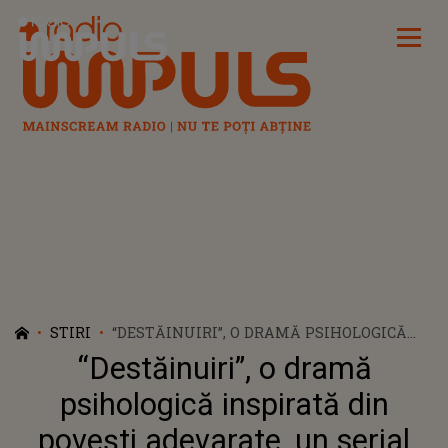
Radio Impuls
STIRI
“DESTĂINUIRI”, O DRAMĂ PSIHOLOGICĂ
INSPIRATĂ DIN POVEŞTI ADEVARATE, UN
“Destăinuiri”, o dramă
SERIAL DESPRE TRAUMĂ ȘI SPERANȚĂ,
ÎNCEPÂND DIN 3 MARTIE, LA KANAL D!
psihologică inspirată din
poveşti adevarate, un serial