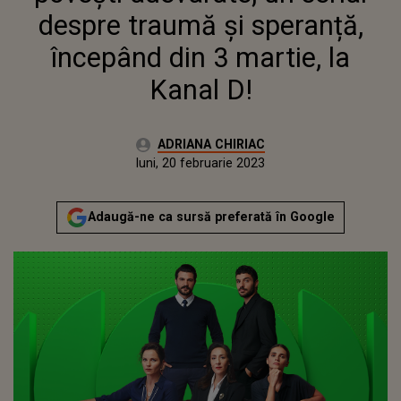
despre traumă și speranță,
începând din 3 martie, la
Kanal D!
Autor:
ADRIANA CHIRIAC
Publicat:
luni, 20 februarie 2023
Actualizat:
luni, 20 februarie 2023
Adaugă-ne ca sursă preferată în Google