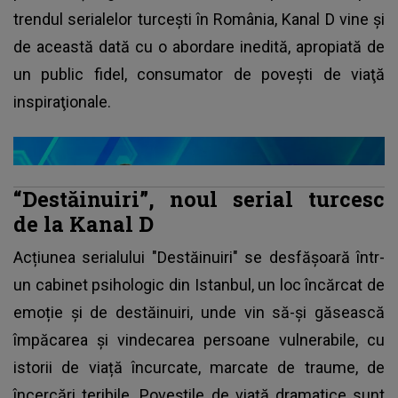
trendul serialelor turceşti în România, Kanal D vine şi
de această dată cu o abordare inedită, apropiată de
un public fidel, consumator de poveşti de viaţă
inspiraţionale.
“Destăinuiri”, noul serial turcesc
de la Kanal D
Acțiunea serialului "Destăinuiri" se desfășoară într-
un cabinet psihologic din Istanbul, un loc încărcat de
emoție și de destăinuiri, unde vin să-și găsească
împăcarea și vindecarea persoane vulnerabile, cu
istorii de viață încurcate, marcate de traume, de
încercări teribile. Poveștile de viață dramatice sunt