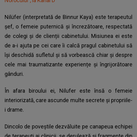
Norocului”, la Kanal D
Nilüfer (interpretată de Binnur Kaya) este terapeutul
șef, o femeie puternică și încrezătoare, respectată
de colegi și de clienții cabinetului. Misiunea ei este
de a-i ajuta pe cei care îi calcă pragul cabinetului să
își deschidă sufletul și să vorbească chiar și despre
cele mai traumatizante experiențe și îngrijorătoare
gânduri.
În afara biroului ei, Nilufer este însă o femeie
interiorizată, care ascunde multe secrete și propriile-
i drame.
Dincolo de poveștile dezvăluite pe canapeua echipei
de terapeuți ai clinicii, se derulează și fragmente din