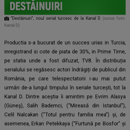
“Destăinuiri”, noul serial turcesc de la Kanal D
(sursa foto:
Kanal D)
Productia s-a bucurat de un succes urias in Turcia,
inregistrand si cote de piata de 30%, in Prime Time,
pe statia unde a fost difuzat, TV8. În distribuția
serialului se regăsesc actori îndrăgiți de publicul din
România, pe care telespectatorii i-au mai putut
urmări de-a lungul timpului în seriale turcești, tot la
Kanal D
. Dintre aceștia îi amintim pe Evrim Alasya
(Güneş), Salih Bademci, (“Mireasă din Istanbul”),
Celil Nalcakan (“Totul pentru familia mea”) și, de
asemenea, Erkan Petekkaya (“Furtună pe Bosfor” şi