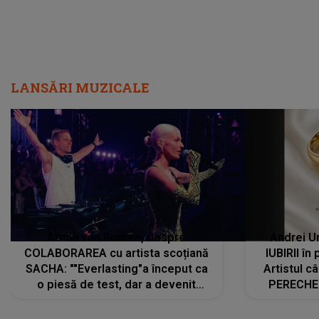
LANSĂRI MUZICALE
Armin van Buuren, despre
Andrei U
COLABORAREA cu artista scoțiană
IUBIRII în
SACHA: ""Everlasting"a început ca
Artistul 
o piesă de test, dar a devenit
PERECHE 
imediat preferata fanilor. Sacha și
care aleg
cu mine știam că nu am putea să o
același dr