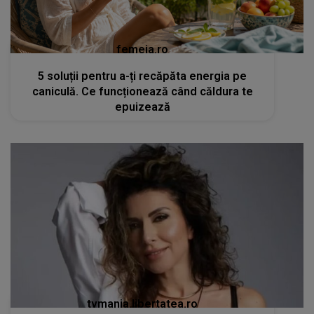
femeia.ro
5 soluții pentru a-ți recăpăta energia pe
caniculă. Ce funcționează când căldura te
epuizează
tvmania.libertatea.ro