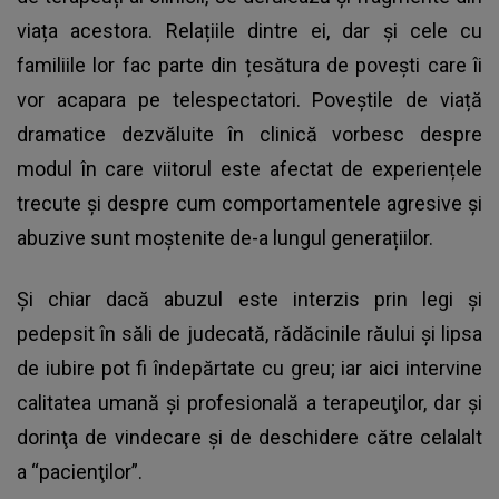
viața acestora. Relațiile dintre ei, dar și cele cu
familiile lor fac parte din țesătura de povești care îi
vor acapara pe telespectatori. Poveștile de viață
dramatice dezvăluite în clinică vorbesc despre
modul în care viitorul este afectat de experiențele
trecute și despre cum comportamentele agresive și
abuzive sunt moștenite de-a lungul generațiilor.
Și chiar dacă abuzul este interzis prin legi și
pedepsit în săli de judecată, rădăcinile răului și lipsa
de iubire pot fi îndepărtate cu greu; iar aici intervine
calitatea umană şi profesională a terapeuţilor, dar şi
dorinţa de vindecare şi de deschidere către celalalt
a “pacienţilor”.