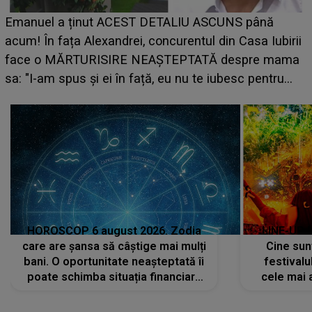
LINE-UP UNTOLD ONE, ziua 2. La ce oră urcă pe
scena principală a festivalului Zara Larsson? Artista
suedeză a ajuns deja în România și s-a filmat din
camera de hotel
a
HOROSCOP 6 august 2026. Zodia
LINE-UP 
care are șansa să câștige mai mulți
Cine sunt
bani. O oportunitate neașteptată îi
festivalu
poate schimba situația financiară
cele mai 
la început de lună
sc