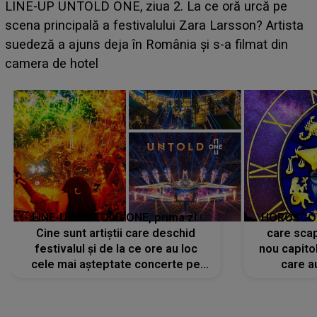
Ce a dezvăluit noua concurentă din "Casa Iubirii" l-a
luat prin surprindere pe Emanuel. CINE ESTE
BĂIATUL VIZAT de Alexandra?! Aflându-se în fața
faptului împlinit, A RECUNOSCUT IMEDIAT: "Am
avut..."
LINE-UP UNTOLD ONE, prima zi.
HOROSCOP 
Cine sunt artiștii care deschid
care scap
festivalul și de la ce ore au loc
nou capitol
cele mai așteptate concerte pe
care a
scena principală?
perioadă 