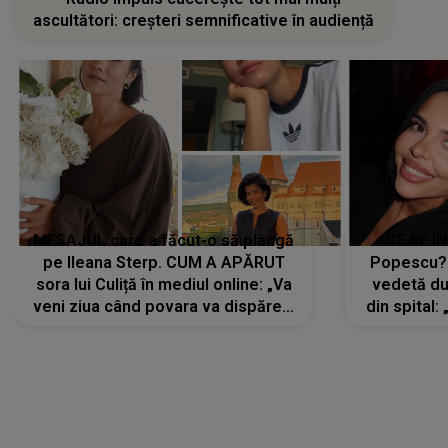
ascultători: creșteri semnificative în audiență
MESAJUL care a făcut-o să plângă
CE SE Î
pe Ileana Sterp. CUM A APĂRUT
Popescu?
sora lui Culiță în mediul online: „Va
vedetă du
veni ziua când povara va dispărea,
din spital:
iar lacrimile...”