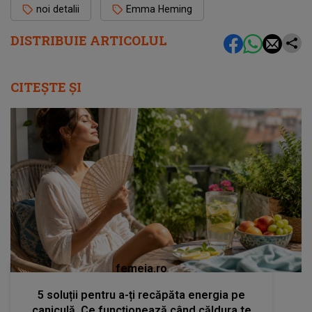
noi detalii
Emma Heming
DISTRIBUIE ARTICOLUL
CITEȘTE ȘI
femeia.ro
5 soluții pentru a-ți recăpăta energia pe
caniculă. Ce funcționează când căldura te