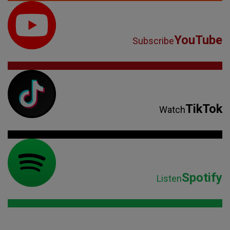
YouTube
Subscribe
TikTok
Watch
Spotify
Listen