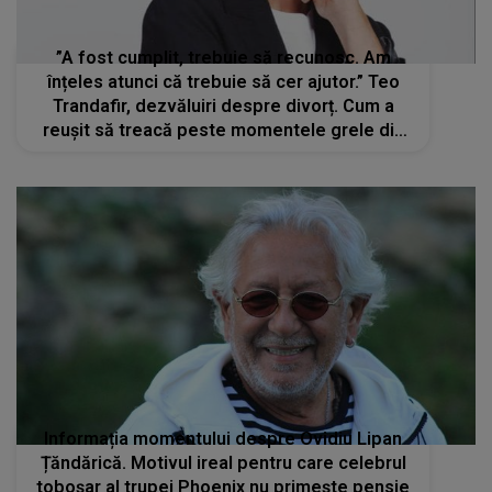
”A fost cumplit, trebuie să recunosc. Am
înțeles atunci că trebuie să cer ajutor.” Teo
Trandafir, dezvăluiri despre divorț. Cum a
reușit să treacă peste momentele grele din
viața ei
Informația momentului despre Ovidiu Lipan
Țăndărică. Motivul ireal pentru care celebrul
toboșar al trupei Phoenix nu primește pensie