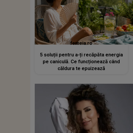
femeia.ro
5 soluții pentru a-ți recăpăta energia
pe caniculă. Ce funcționează când
căldura te epuizează