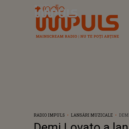
Radio Impuls
RADIO IMPULS
LANSĂRI MUZICALE
DEMI
PIES
Demi Lovato a lan
VERS