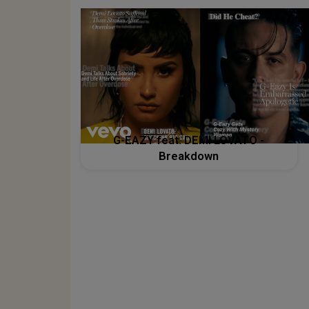
G-EAZY feat. DEMI LOVATO -
Breakdown