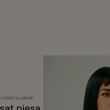
 LOVATO A LANSAT
A „SUBSTANCE” -
sat piesa
URI AICI