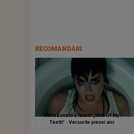
RECOMANDĂRI
Demi Lovato a lansat „Skin Of My
Teeth” - Versurile piesei aici