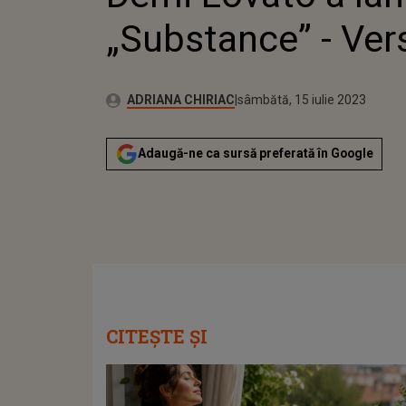
„Substance” - Vers
Publicat:
Autor:
vineri, 15 iulie 2022
Actualizat:
ADRIANA CHIRIAC
sâmbătă, 15 iulie 2023
Adaugă-ne ca sursă preferată în Google
CITEȘTE ȘI