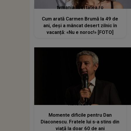
tvmania.libertatea.ro
Cum arată Carmen Brumă la 49 de
ani, deși a mâncat desert zilnic în
vacanță: «Nu e noroc!» [FOTO]
kanald2.ro
Momente dificile pentru Dan
Diaconescu. Fratele lui s-a stins din
viață la doar 60 de ani