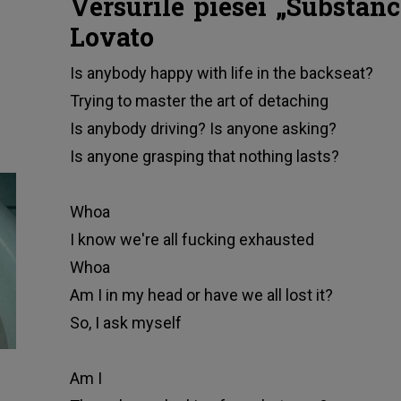
Versurile piesei „Substanc
Lovato
Is anybody happy with life in the backseat?
Trying to master the art of detaching
Is anybody driving? Is anyone asking?
Is anyone grasping that nothing lasts?
Whoa
I know we're all fucking exhausted
Whoa
Am I in my head or have we all lost it?
So, I ask myself
Am I