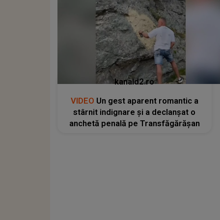
kanald2.ro
VIDEO
Un gest aparent romantic a
stârnit indignare și a declanșat o
anchetă penală pe Transfăgărășan