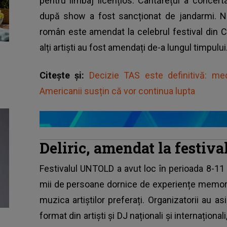
pentru limbaj licențios. Cântărețul a conce
după show a fost sancționat de jandarmi. N
român este amendat la celebrul festival din Cl
alți artiști au fost amendați de-a lungul timpului
Citește și:
Decizie TAS este definitivă: m
Americanii susțin că vor continua lupta
Deliric, amendat la festi
Festivalul UNTOLD
a avut loc în perioada 8-11
mii de persoane dornice de experiențe memorab
muzica artiștilor preferați. Organizatorii au a
format din artiști și DJ naționali și internațion