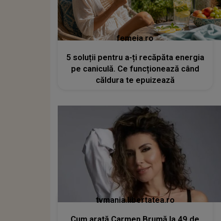
femeia.ro
5 soluții pentru a-ți recăpăta energia
pe caniculă. Ce funcționează când
căldura te epuizează
tvmania.libertatea.ro
Cum arată Carmen Brumă la 49 de