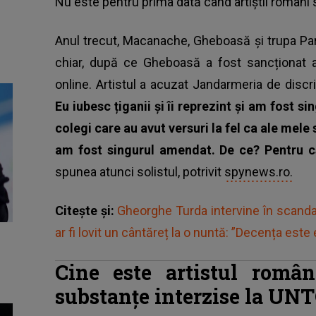
Nu este pentru prima dată când artiștii români 
Anul trecut, Macanache, Gheboasă și trupa Para
chiar, după ce Gheboasă a fost sancționat 
online. Artistul a acuzat Jandarmeria de disc
Eu iubesc țiganii și îi reprezint și am fost s
colegi care au avut versuri la fel ca ale mele
am fost singurul amendat.
De ce? Pentru c
spunea atunci solistul, potrivit
spynews.ro.
Citește și:
Gheorghe Turda intervine în scandal
ar fi lovit un cântăreț la o nuntă: ”Decența este
Cine este artistul româ
substanțe interzise la UN