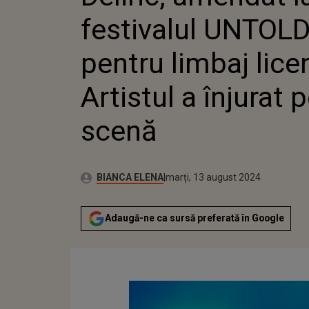
LICENȚI
festivalul UNTOL
ÎNJURAT
pentru limbaj lice
Artistul a înjurat 
scenă
Autor:
Publicat:
BIANCA ELENA
marți, 13 august 2024
Adaugă-ne ca sursă preferată în Google