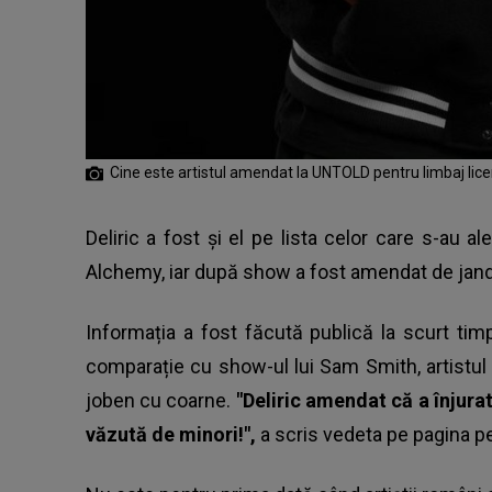
Cine este artistul amendat la UNTOLD pentru limbaj lic
Deliric a fost și el pe lista celor care s-au 
Alchemy, iar după show a fost amendat de jand
Informația a fost făcută publică la scurt ti
comparație cu show-ul lui Sam Smith, artistul
joben cu coarne.
"Deliric amendat că a înjura
văzută de minori!",
a scris vedeta pe pagina p