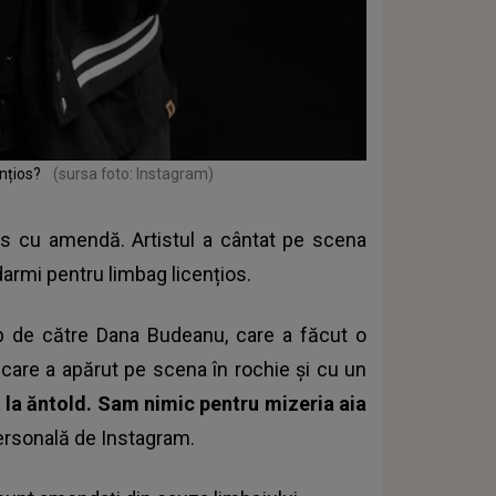
ențios?
(sursa foto: Instagram)
ales cu amendă. Artistul a cântat pe scena
armi pentru limbag licențios.
mp de către Dana Budeanu, care a făcut o
 care a apărut pe scena în rochie și cu un
t la ăntold. Sam nimic pentru mizeria aia
ersonală de Instagram.