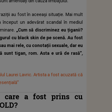
sunt amendați din cauza limbajului.
ziții au fost în aceeași situație. Mai mult
a început un adevărat scandal în mediul
riminare.
„Cum să discriminez eu țiganii?
ingurul cu black skin de pe scenă. Au fost
 sau mai rele, cu conotații sexuale, dar eu
ă sunt tigan, rom. Asta e ură de rasă”
,
ul Laurei Lavric. Artista a fost acuzată că
 esențială”
n care a fost prins cu
TOLD?