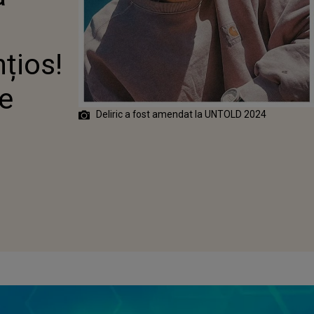
OS! ARTISTUL A
D
 PE SCENĂ
nțios!
pe
Deliric a fost amendat la UNTOLD 2024