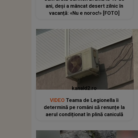
ani, deși a mâncat desert zilnic în
vacanță: «Nu e noroc!» [FOTO]
kanald2.ro
VIDEO
Teama de Legionella îi
determină pe români să renunțe la
aerul condiționat în plină caniculă