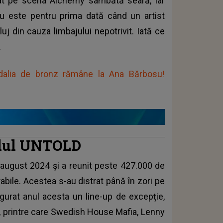
rtat pe scena Alchemy sâmbătă seară, iar
u este pentru prima dată când un artist
uj din cauza limbajului nepotrivit. Iată ce
.
edalia de bronz rămâne la Ana Bărbosu!
valul UNTOLD
 august 2024 și a reunit peste 427.000 de
ile. Acestea s-au distrat până în zori pe
sigurat anul acesta un line-up de excepție,
ali, printre care Swedish House Mafia, Lenny