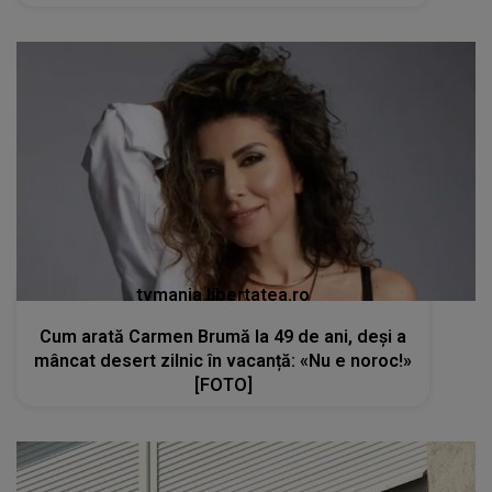
tvmania.libertatea.ro
Cum arată Carmen Brumă la 49 de ani, deși a
mâncat desert zilnic în vacanță: «Nu e noroc!»
[FOTO]