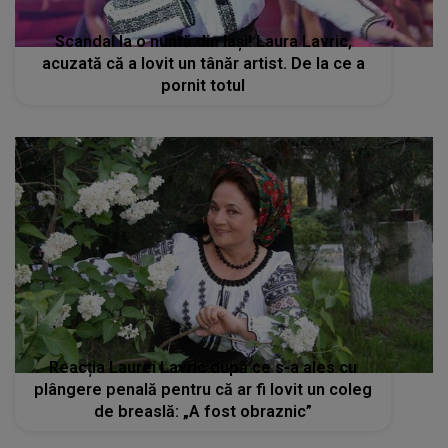
Scandal la o nuntă din Iași! Laura Lavric,
acuzată că a lovit un tânăr artist. De la ce a
pornit totul
Reacția Laurei Lavric după ce s-a ales cu
plângere penală pentru că ar fi lovit un coleg
de breaslă: „A fost obraznic”