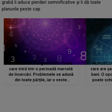
face o MĂRTURISIRE NEAȘTEPTATĂ despre mama
sa: "I-am spus și ei în față, eu nu te iubesc pentru
că..."
HOROSCOP 7 august 2026. Zodia
HOROSCOP 
care intră într-o perioadă marcată
care are șa
de încercări. Problemele se adună
bani. O opo
din toate părțile, iar o veste
poate schi
neașteptată îi dă planurile peste
la
cap