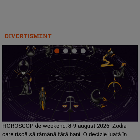
DIVERTISMENT
Emanuel a ținut ACEST DETALIU ASCUNS până
acum! În fața Alexandrei, concurentul din Casa Iubirii