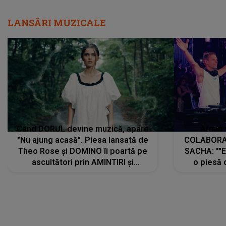
LANSĂRI MUZICALE
Când DORUL devine muzică, apare
Armin 
"Nu ajung acasă". Piesa lansată de
COLABORAR
Theo Rose și DOMINO îi poartă pe
SACHA: ""E
ascultători prin AMINTIRI și
o piesă 
REGĂSIRI, iar drumul emoțiilor
imediat pre
trece prin sufletul publicului:
cu mine șt
"Pentru toți cei care au plecat
păstrăm do
departe ca să le fie mai bine"