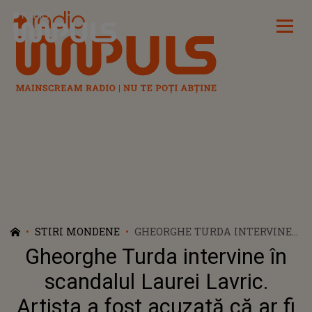
Radio Impuls
STIRI MONDENE
GHEORGHE TURDA INTERVINE
ÎN SCANDALUL LAUREI LAVRIC.
Gheorghe Turda intervine în
ARTISTA A FOST ACUZATĂ CĂ
AR FI LOVIT UN CÂNTĂREȚ LA O
scandalul Laurei Lavric.
NUNTĂ: ”DECENȚA ESTE
Artista a fost acuzată că ar fi
ESENȚIALĂ”