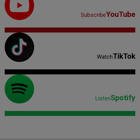
YouTube
Subscribe
TikTok
Watch
Spotify
Listen