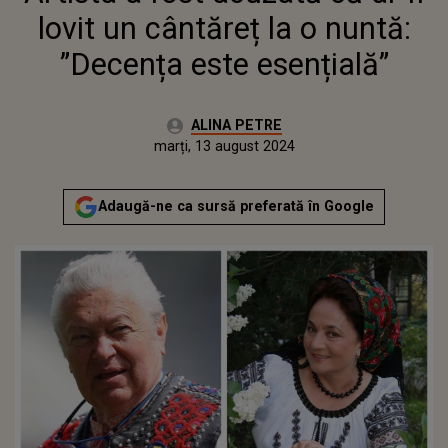
lovit un cântăreț la o nuntă:
”Decența este esențială”
Autor:
ALINA PETRE
Publicat:
marți, 13 august 2024
Actualizat:
marți, 13 august 2024
Adaugă-ne ca sursă preferată în Google