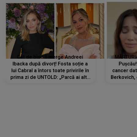
Cât de bine îi merge Andreei
MĂRTURIA
Ibacka după divorț! Fosta soție a
Pușcău!
lui Cabral a întors toate privirile în
cancer dato
prima zi de UNTOLD: „Parcă ai altă
Berkovich, 
strălucire, emani putere,
accident ru
încredere, siguranță...”
Dacă nu 