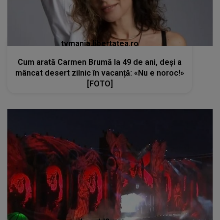
tvmania.libertatea.ro
Cum arată Carmen Brumă la 49 de ani, deși a
mâncat desert zilnic în vacanță: «Nu e noroc!»
[FOTO]