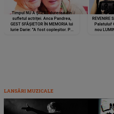
Timpul NU A ȘTERS durerea din
Tania Tu
sufletul actriței. Anca Pandrea,
REVENIRE 
GEST SFÂȘIETOR ÎN MEMORIA lui
Palatului!
Iurie Darie: "A fost copleșitor. Pe
nou LUMI
măsură ce trece timpul parcă..."
pentru a
cântece no
care abia 
LANSĂRI MUZICALE