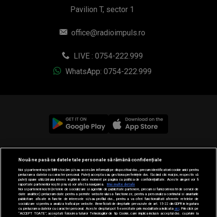
Pavilion T, sector 1
office@radioimpuls.ro
LIVE : 0754-222.999
WhatsApp: 0754-222.999
© 2019-2026 DOGAN MEDIA INTERNATIONAL SA, Toate
Nouă ne pasă ca datele tale personale să rămână confidențiale
drepturile rezervate.
Noi și partenerii noștri
589
stocăm și/sau accesăm informații pe dispozitivul dvs., precum identificatorii cookie unici pentru
prelucrarea datelor cu caracter personal. Puteți accepta sau gestiona preferințele dvs. făcând clic mai jos, respectiv vă
puteți opune utilizării unui interes legitim în orice moment pe pagina cu politica de confidențialitate. Aceste alegeri vor fi
raportate partenerilor noștri și nu vă vor afecta navigarea.
Mai multe detalii
Noi si partenerii nostri (retelele de socializare si agentiile de publicitate partenere, precum si furnizorii nostri de servicii de
date analitice) prelucram date pentru a permite website-ului sa functioneze, pentru a personaliza continutul si anunturile
publicitare afisate in functie de interesele si/sau profilul dvs., pentru a va oferi functionalitati aferente retelelor de
socializare si pentru a analiza traficul pe website. Beneficiati de drepturile prevazute de art. 15-22 din GDPR in legatura
cu prelucrarea datelor cu caracter personal. Aceste drepturi pot fi exercitate prin modalitatea indicata
aici
. Prin click pe
“ACCEPT TOATE”, acceptati folosirea tuturor Tehnologiilor de tip Cookie, care implica inclusiv acceptul dvs. cu privire la