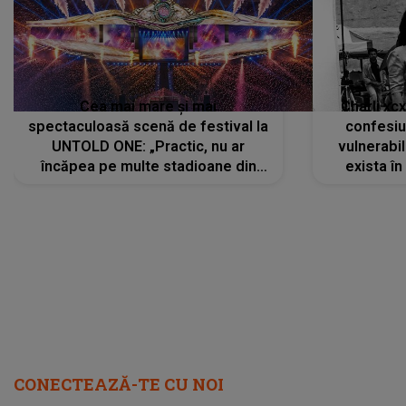
Cea mai mare și mai
Charli xc
spectaculoasă scenă de festival la
confesiu
UNTOLD ONE: „Practic, nu ar
vulnerabil
încăpea pe multe stadioane din
exista în
lume”. Evenimentul începe joi, 6
august 2026
CONECTEAZĂ-TE CU NOI