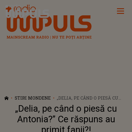
Radio Impuls
STIRI MONDENE
„DELIA, PE CÂND O PIESĂ CU
ANTONIA?” CE RĂSPUNS AU
„Delia, pe când o piesă cu
PRIMIT FANII?!
Antonia?” Ce răspuns au
primit fanii?!