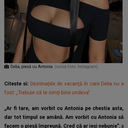
Delia, piesă cu Antonia
(sursa foto: Instagram)
Citeste si:
Destinațiile de vacanță în care Delia nu a
fost: „Trebuie să te simți bine undeva”
„Ar fi tare, am vorbit cu Antonia pe chestia asta,
dar tot timpul se amână. Am vorbit cu Antonia să
facem o piesă împreună. Cred că ar ieși nebunie”
, a