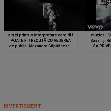
De această dată, "Dilaila" se simte
COLABORAR
altfel printr-o interpretare care NU
muzical! C
POATE FI TRECUTĂ CU VEDEREA
Savali și Ri
de public! Alexandra Căpitănescu
SĂ PRIV
a lansat VERSIUNEA LIVE a piesei
DIVERTISMENT