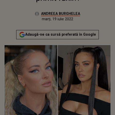
Autor:
ANDREEA BURGHELEA
Publicat:
miercuri, 17 februarie 2021
Actualizat:
marți, 19 iulie 2022
Adaugă-ne ca sursă preferată în Google