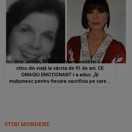
Kris Jenner, ÎN DOLIU! Mama vedetei s-a
stins din viață la vârsta de 91 de ani. CE
OMAGIU EMOȚIONANT i-a adus: „Îți
mulțumesc pentru fiecare sacrificiu pe care l-
ai făcut. Inimile noastre sunt sfâșiate”
STIRI MONDENE