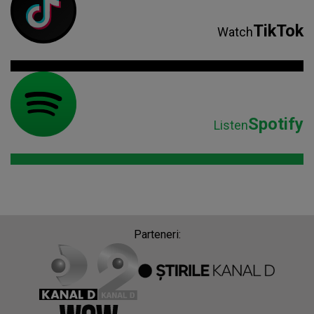
TikTok
Watch
Spotify
Listen
Parteneri: