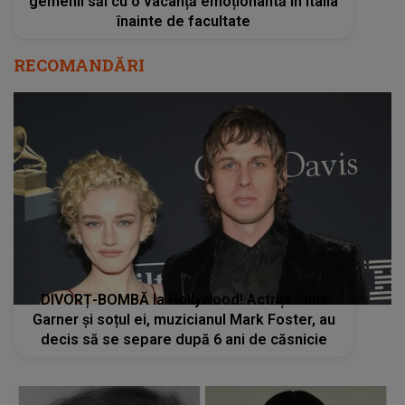
gemenii săi cu o vacanță emoționantă în Italia
înainte de facultate
RECOMANDĂRI
DIVORȚ-BOMBĂ la Hollywood! Actrița Julia
Garner și soțul ei, muzicianul Mark Foster, au
decis să se separe după 6 ani de căsnicie